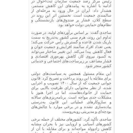
رئیس مرکز رصد جمعیت سازمان ثبت‌احوال در
ادامه با اشاره به پیامدهای این کاهش مستمر،
هشدار داد: ایران در حال ورود به مرحله‌ای از
سالمندی جمعیت است. نخستین اثر این روند در
سطح کلان، فشار بر صندوق‌های بازنشستگی و
نظام‌های حمایتی دولت خواهد بود.
ساجدی گفت: بر اساس برآوردهای اولیه، در صورت
تداوم این روند، هرم سنی کشور به‌تدریج به سمت
باریک شدن قاعده و گسترش رأس حرکت می‌کند؛
یعنی تعداد افراد سالمند افزایش و جمعیت جوان و
فعال کاهش پیدا می‌کند. این تغییر ساختار می‌تواند
به کمبود نیروی کار، کاهش بهره‌وری اقتصادی و
فشار مضاعف بر زیرساخت‌های اجتماعی و خدماتی
کشور منجر شود.
این مقام مسئول همچنین به سیاست‌های دولتی
برای مقابله با این روند پرداخت و تصریح کرد: قانون
جوانی جمعیت که از سال ۱۴۰۰ تصویب و اجرایی
شده، از نظر محتوایی دارای ظرفیت بالایی برای
حمایت از خانواده‌هاست، اما در اجرا هنوز با
مشکلات جدی مواجه است. برنامه‌ریزی‌های سالانه
و سازوکارهای عملیاتی این قانون به‌درستی
پیاده‌سازی نشده و در برخی موارد با چالش‌های
بودجه‌ای و مدیریتی روبه‌روست.
ساجدی تأکید کرد: کشورهای مختلف از جمله برخی
کشورهای آسیایی و اروپایی نیز با بحران مشابه
کاهش زادوولد مواجه‌اند و برای مقابله با آن از