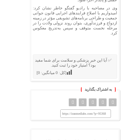
وی در مصاحبه با رادیو گفتگو خاطر نشان کرد:
امیدواریم با اصلاح فرایندهای اجرایی قانون جوانی
جمعیت و طراحی برنامه‌های تشویقی مؤثر در زمینه
ازدواج و فرزندآوری، بتوان روند نزولی ولادت را در
مرحله نخست متوقف و سپس به‌تدریج معکوس
کرد.
✅ آیا این خبر پزشکی و سلامت برای شما مفید
بود؟ امتیاز خود را ثبت کنید.
[کل:
0
میانگین:
0
]
به اشتراک بگذارید
https://iranmedlabs.com/?p=95368