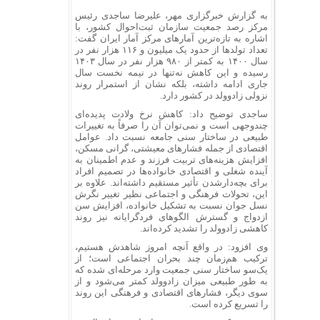
به گزارش خبرگزاری مهر، علیرضا ساجدی رئیس
مرکز رصد جمعیت سازمان ثبت‌احوال کشور، با
اشاره به تازه‌ترین آمارهای مرکز آمار ایران گفت:
تعداد تولدها از حدود یک میلیون و ۱۱۶ هزار نفر در
سال ۱۴۰۰ به کمتر از ۹۸۰ هزار نفر در سال ۱۴۰۳
رسیده و این کاهش نه‌تنها در نیمه نخست سال
جاری ادامه داشته، بلکه نشان از استمرار روند
نزولی زادوولد در کشور دارد.
ساجدی توضیح داد: کاهش نرخ ولادت پدیده‌ای
چندوجهی است و نمی‌توان آن را صرفاً به تغییرات
طبیعی در ساختار سنی جامعه نسبت داد. عوامل
اقتصادی از جمله فشارهای معیشتی، گرانی مسکن،
افزایش هزینه‌های تربیت فرزند و عدم اطمینان به
آینده شغلی و اقتصادی خانواده‌ها در تصمیم افراد
برای بچه‌دارشدن تأثیر مستقیم داشته‌اند. علاوه بر
این، تحولات فرهنگی و اجتماعی نظیر تغییر نگرش
نسل جوان نسبت به تشکیل خانواده، افزایش سن
ازدواج و گسترش الگوهای فردگرایانه نیز روند
کاهشی زادوولد را تشدید کرده‌اند.
وی افزود: در واقع آنچه امروز شاهدش هستیم،
ترکیب هم‌زمان چند بحران اجتماعی است؛ از
یک‌سو ساختار سنی جمعیت وارد مرحله‌ای شده که
به طور طبیعی میزان زادوولد کمتر می‌شود و از
سوی دیگر، فشارهای اقتصادی و فرهنگی این روند
را تسریع کرده است.