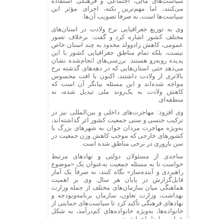
سیاست‌های مالی، اجتماعی و فرهنگی استفاده
می‌کنند، اما مهم‌ترین نکته، اجرای مؤثر این
سیاست‌ها است، نه صرفاً تصویب آن‌ها.
وی به توزیع جغرافیایی نرخ ولادت در استان‌های
مختلف کشور اشاره کرد و گفت: برخلاف تصور
عمومی، کاهش زادوولد محدود به چند استان خاص
نیست، بلکه تمام مناطق جغرافیایی کشور با این
پدیده روبه‌رو هستند. بررسی‌های انجام‌شده نشان
می‌دهد حتی استان‌هایی که در دهه‌های گذشته نرخ
بالاتری از ولادت داشتند، اکنون با افت محسوس
مواجه شده‌اند و این مسئله بیانگر آن است که
کاهش ولادت به یک‌روند ملی تبدیل شده، نه
منطقه‌ای.
وی افزود: مهاجرت‌های داخلی و بین‌المللی نیز در
ترکیب جنسی و سنی جمعیت کشور اثر گذاشته‌اند،
به‌ویژه مهاجرت مردان جوان به شهرهای بزرگ یا
کشورهای خارجی که موجب کاهش وزن جمعیت در
سن باروری در برخی مناطق شده است.
ساجدی از مسئولان دولتی و نهادهای مرتبط
خواست تا به مسئله جمعیت به‌عنوان یک «موضوع
راهبردی و آینده‌ساز» نگاه کنند، نه صرفاً یک آمار
قابل‌گزارش در پایان هر سال. وی بر اهمیت
هماهنگی میان سازمان‌های مختلف از جمله وزارت
بهداشت، وزارت تعاون، سازمان برنامه‌وبودجه و
نهادهای فرهنگی تأکید کرد تا سیاست‌های حمایتی از
خانواده‌ها، به‌ویژه خانواده‌های کم‌درآمد، به شکل
عملی و پایدار اجرا شود.