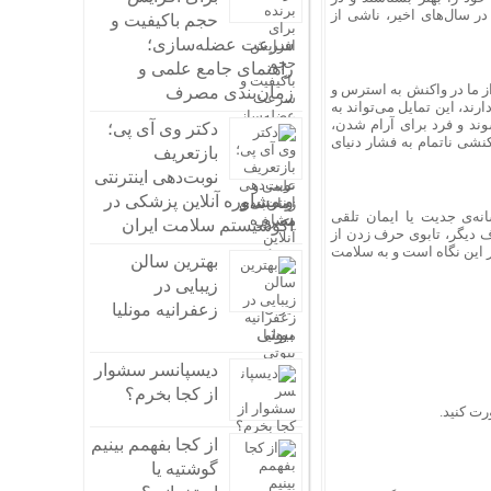
رت نیاز، به متخصص مراجعه کنند. در واقع، بخش زیادی از «افزایش موارد» OCD در سال‌های اخیر، ناشی از
حجم باکیفیت و
سرعت عضله‌سازی؛
راهنمای جامع علمی و
از ما در واکنش به استرس و
زمان‌بندی مصرف
رند، این تمایل می‌تواند به
ند و فرد برای آرام شدن،
دکتر وی آی پی؛
ت، بلکه واکنشی ناتمام به فشار دنیای
بازتعریف
نوبت‌دهی اینترنتی
و مشاوره آنلاین پزشکی در
نه‌ی جدیت یا ایمان تلقی
اکوسیستم سلامت ایران
ا پنهان بمانند. از طرف دیگر، تابوی حرف زدن از
یر این نگاه است و به سلامت
بهترین سالن
زیبایی در
زعفرانیه مونلیا
بیوتی
دیسپانسر سشوار
از کجا بخرم؟
رت کنید.
از کجا بفهمم بینیم
گوشتیه یا