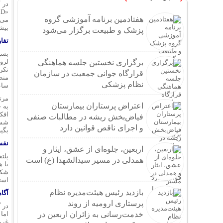
در 
هفتادمین برنامه آموزشی گروه
بیش
پزشک و طبیعت برگزار می‌شود
تفا
بسیا
برگزاری نخستین جلسه هماهنگی
تکر
قرارگاه جوانی جمعیت در سازمان
نظام پزشکی
ساعت
مرت
اعتراض پرستاران بیمارستان
افک
فیاض‌بخش ریشه در مطالبات صنفی
شست
و اجرای ناقص قوانین دارد
بگیرد
نقش
اربعین، جلوه‌ای از عشق، ایثار و
پلتف
همدلی در مسیر سیدالشهدا (ع) است
است
بازدید رئیس هیئت‌مدیره نظام
آگا
پرستاری ارومیه از روند
در 
خدمت‌رسانی به زائران اربعین در
اما
غرب