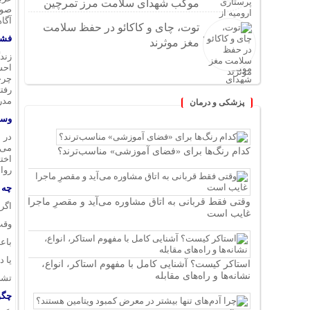
موکب شهدای سلامت مرز تمرچین
آگا
توت، چای و کاکائو در حفظ سلامت
فشا
مغز موثرند
زند
احسا
چرخ
مدر
پزشکی و درمان
وسو
در 
کدام رنگ‌ها برای «فضای آموزشی» مناسب‌ترند؟
اختل
روا
چه 
وقتی فقط قربانی به اتاق مشاوره می‌آید و مقصرِ ماجرا
اگر 
غایب است
وقت 
باع
یا د
استاکر کیست؟ آشنایی کامل با مفهوم استاکر، انواع،
نشانه‌ها و راه‌های مقابله
تشخ
چگو