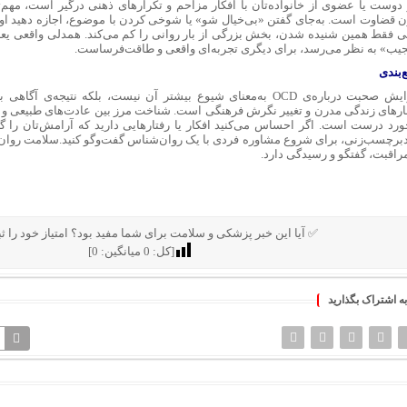
 دوست یا عضوی از خانواده‌تان با افکار مزاحم و تکرارهای ذهنی درگیر است، مه
ن قضاوت است. به‌جای گفتن «بی‌خیال شو» یا شوخی کردن با موضوع، اجازه دهید او
ی فقط همین شنیده شدن، بخش بزرگی از بار روانی را کم می‌کند. همدلی واقعی یعنی
یب» به نظر می‌رسد، برای دیگری تجربه‌ای واقعی و طاقت‌فرساست.
‌بندی
افزایش صحبت درباره‌ی OCD به‌معنای شیوع بیشتر آن نیست، بلکه نتیجه‌ی
رهای زندگی مدرن و تغییر نگرش فرهنگی است. شناخت مرز بین عادت‌های طبیعی و اخ
ورد درست است. اگر احساس می‌کنید افکار یا رفتارهایی دارید که آرامش‌تان را گر
برچسب‌زنی، برای شروع مشاوره فردی با یک روان‌شناس گفت‌وگو کنید.سلامت روان
مراقبت، گفتگو و رسیدگی دارد.
✅ آیا این خبر پزشکی و سلامت برای شما مفید بود؟ امتیاز خود را ثب
[کل:
0
میانگین:
0
]
به اشتراک بگذارید