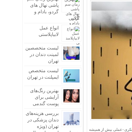
پاشی نهال های
گردو، بادام و
گلابی
انواع عمل
لابیاپلاستی
لیست متخصصین
لمینت دندان در
تهران
لیست متخصص
ایمپلنت در تهران
بهترین رنگ‌های
آرایشی برای
پوست گندمی
بررسی هزینه‌های
دندان پزشکی در
تهران (ویژه
وشت: در سال‌های اخیر عبارت«OCD» یا وسواس فکری–عملی بیش از همیشه