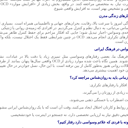
صو
هی و تشخیص بهتر است، نه افزایش واقعی شیوع.
رهای زندگی مدرن
گی امروز با سرعت بالا، رقابت، بحران‌های جهانی و نااطمینانی همراه است. بسیاری 
س بی‌ثباتی، به دنبال نظم و کنترل می‌گردیم. در افرادی که زمینه‌ی روانی یا ژنتیکی دا
ه‌ی وسواس–اجبار تبدیل شود؛ جایی که افکار مزاحم برای حفظ کنترل ظاهر می‌شو
رفتارهای تکراری انجام می‌دهد. OCD در چنین شرایطی فقط یک اختلال نیس
ن است.
اس در فرهنگ ایرانی
فرهنگ ما، بعضی رفتارهای وسواسی مثل تمیزی زیاد یا دقت بالا در عبادات، نشا
می‌شوند. همین نگاه باعث شده موارد زیادی از OCD واقعی سال‌ه
الات روانی هنوز به‌طور کامل از بین نرفته است. با این حال، نسل جوان‌تر در حال تغی
ن خود اهمیت بیشتری می‌دهد.
زمانی باید به روان‌شناس مراجعه کرد؟
افکار یا رفتارهای تکراری:
زیادی از روزتان را می‌گیرند،
ث اضطراب یا خستگی ذهنی می‌شوند،
ر روابط و کارتان اختلال ایجاد می‌کنند، وقت آن است که با یک روان‌شناس ایرانی مشو
یص دقیق نیاز به ارزیابی تخصصی دارد، نه جستجو در اینترنت یا خودتشخیصی.
نه با فردی که علائم وسواسی دارد رفتار کنیم؟