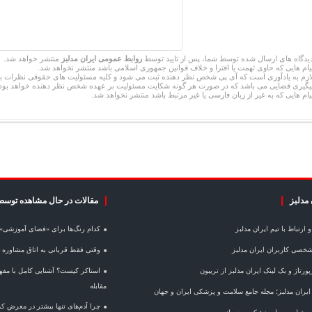
یدگاه های ارسال شده توسط شما، پس از تایید توسط
روابط عمومی ایران مدلبز
منتشر خواهد شد.
یام هایی که حاوی تهمت یا افترا و خلاف قوانین جمهوری اسلامی باشد منتشر نخواهد شد.
ازم به یادآوری است که آی پی شخص نظر دهنده ثبت می شود و کلیه مسئولیت های حقوقی نظرات ب
یگیری قضایی می باشد که در صورت هر گونه شکایت مسئولیت بر عهده شخص نظر دهنده خواهد بود.
یام هایی که به غیر از زبان فارسی یا غیر مرتبط باشد منتشر نخواهد شد.
 مدلبز
مقالات در حال مشاهده توسط
ارتباط با تیم ایران مدلبز
کدام رنگ‌ها برای «فضای آموزشی» 
خصی کاربران ایران مدلبز
وقتی فقط قربانی به اتاق مشاوره م
ورتاژ و بک لینک ایران مدلبز از تریبون
استاکر کیست؟ آشنایی کامل با مفهوم 
مقابله
 ایران مدلبز؛ مجله جامع سلامت و پزشکی ایران و جهان
چرا آدم‌های تنها بیشتر در معرض کم