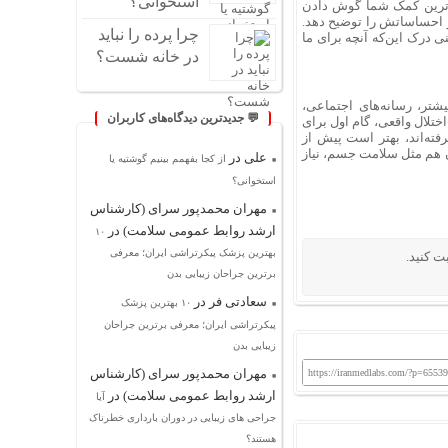
استخوانی؟
م‌ترین کمک شما گوش دادن
 احساساتش را توضیح دهد.
چرا پرده را نباید
 درک این‌که آنچه برای ما
در خانه شست؟
 آگاهی بیشتر، رسانه‌های اجتماعی،
💬 جدیدترین دیدگاه‌های کاربران
تلال واقعی، گام اول برای
فته‌اند، بهتر است پیش از
 هم مثل سلامت جسم، نیاز
علی
در
از کجا بفهمم بینیم گوشتیه یا
استخوانی؟
مهران محمدپور سرای (کارشناس
ارشد روابط عمومی سلامت)
در
۱۰
بهترین پزشک پیکرتراشی ایران؛ معرفی
ت کنید.
برترین جراحان زیبایی بدن
سعادتی فر
در
۱۰ بهترین پزشک
پیکرتراشی ایران؛ معرفی برترین جراحان
زیبایی بدن
مهران محمدپور سرای (کارشناس
https://iranmedlabs.com/?p=65539
ارشد روابط عمومی سلامت)
در
آیا
جراحی های زیبایی در دوران بارداری خطرناک
هستند؟