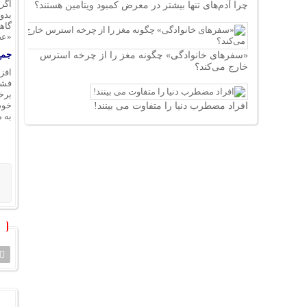
اگر
چرا آدم‌های تنها بیشتر در معرض کمبود ویتامین هستند؟
بدو
گاه
«عج
«سفرهای خانوادگی» چگونه مغز را از چرخه استرس
جمع
خارج می‌کند؟
فشا
برخ
افراد مضطرب دنیا را متفاوت می بینند!
خود
به 