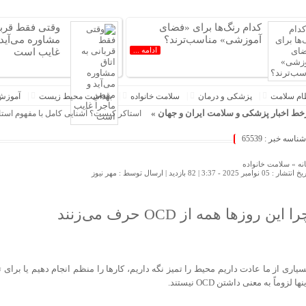
کدام رنگ‌ها برای «فضای
وقتی فقط قربان
آموزشی» مناسب‌ترند؟
مشاوره می‌آید 
ادامه ...
غایب است
ام سلامت
پزشکی و درمان
سلامت خانواده
بهداشت محیط زیست
آموزش
ط اخبار پزشکی و سلامت ایران و جهان »
استاکر کیست؟ آشنایی کامل با مفهوم استاکر، 
شناسه خبر : 65539
نه »
سلامت خانواده
 انتشار : 05 نوامبر 2025 - 3:37 |
82 بازدید
| ارسال توسط :
مهر نیوز
ا این روزها همه از OCD حرف می‌زنند
سیاری از ما عادت داریم محیط را تمیز نگه داریم، کارها را منظم انجام دهیم یا برای
نها لزوماً به معنی داشتن OCD نیستند.