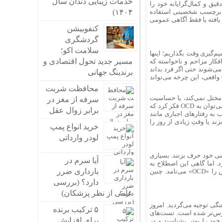
خدمات زیبایی دندان سال
یق و کمال‌گرایانه خود را
۱۴۰۴)
 یک برچسب شخصیتی استفاده
د؟ آیا شیوع آن افزایش یافته یا فقط آگاهی عمومی
کنفوبیشن
گردشگری
سلامت اکو؛
یم‌گیری وقت بگذاریم؛ اینها
مسیر جدید تحول اقتصادی و
ؤلفهٔ اصلی: افکار مزاحم و ناخواسته که
می‌شوند حتی اگر فرد بداند
برندینگ جهانی
منطقی نیستند. تفاوت اصلی در شدت و میزان اختلال در زندگی روزمره است. در OCD واقعی، این چرخه می‌تواند
محافظت شربت
 مختل نمی‌کند، یا حساسیت
سرفه از مغز در
به جزئیات بدون افکار مزاحمِ ناخواسته معمولاً به معنای OCD نیست. در مقابل، زمانی می‌توان به OCD فکر کرد که
برابر زوال عقل
به رفتارهای اجباری مانند
 یا وقتِ زیادی از روز را
خرید انواع پمپ
لودر وارداتی
ذهنی خود حرف بزنند. بسیاری
آیا سرم در
‌برد. اما گاهی این اصطلاح به
بارداری ضرر
شکل شوخی یا نادرست استفاده می‌شود؛ مثلاً وقتی کسی فقط منظم است و خودش را «OCD» می‌نامد. چنین
دارد؟ (بررسی
علمی از نظر پزشکان)
گی توجیه می‌گردید. امروز
۵ ترکیب برنده
ترس‌تر شده است. تست‌های
برای افزایش
خود را بهتر بشناسند و در