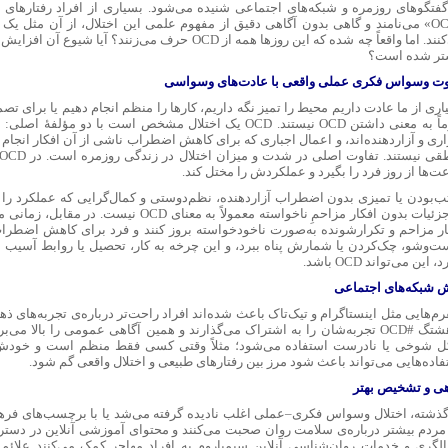
گفتگوهای روزمره و شبکه‌های اجتماعی شنیده می‌شود. بسیاری از افراد رفتارهای دق
«OCD» می‌نامند و گاهی بدون آگاهی دقیق از مفهوم علمی این اختلال، از آن مثل
می‌کنند. اما واقعاً چه شده که این روزها همه از OCD حرف می‌زنن
تر شده است؟
وت وسواس فکری عملی واقعی با عادت‌های وسواسی
ری از ما عادت داریم محیط را تمیز نگه داریم، کارها را منظم انجام دهیم یا برای تصم
لزوماً به معنی داشتن OCD نیستند. OCD یک اختلال مشخص است با دو م
اری و آزاردهنده‌اند، و اعمال اجباری که برای کاهش اضطراب ناشی از آن افکار انجام 
‌ها از روز فرد را بگیرد و عملکردش را مختل کند.
ب‌بودن یا تمیزی بدون اضطراب آزاردهنده، نظم‌دوستی و کمال‌گرایی که عملکرد را
ار مزاحم و تکرارشونده به‌صورت ناخودخواسته بروز کنند و فرد برای کاهش اضطراب 
‌وشو، چک‌کردن یا شمارش پناه ببرد، و این چرخه به کار، تحصیل یا روابط آسیب بزند
، این می‌تواند OCD باشد.
 شبکه‌های اجتماعی
رم‌هایی مثل اینستاگرام و تیک‌تاک باعث شده‌اند افراد راحت‌تر درباره‌ی تجربه‌های 
با هشتگ #OCD تجربه‌شان را به اشتراک می‌گذارند و همین آگاهی عمومی را بالا می
فاده‌هایی می‌تواند باعث شود مرز بین رفتارهای طبیعی و اختلال واقعی گم شود.
هی و تشخیص بهتر
گذشته، اختلال وسواس فکری–عملی اغلب نادیده گرفته می‌شد یا با برچسب‌های فرهن
 مردم بیشتر درباره‌ی سلامت روان صحبت می‌کنند و محتوای آموزشی آنلاین در دس
الگری و خدمات روان‌شناسی آنلاین سیمیاروم به افراد مهاجر کمک می‌کنند علائم 