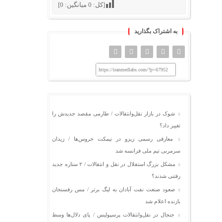
[کل:
0
میانگین:
0
]
به اشتراک بگذارید
https://iranmedlabs.com/?p=67952
شوک در بازار نقل‌وانتقالات / طارمی مقصد جدیدش را
تغییر داد؟
معارفی رسمی زیزو در نیمکت خروس‌ها / زیدان
سرمربی تیم ملی فرانسه شد
مشکل بزرگ استقلال در نقل و انتقالات / ۲ ستاره جدید
رفتنی شدند؟
صعود صنعت نفت آبادان به لیگ برتر / مس رفسنجان
بازنده اعلام شد
جنجال در نقل‌وانتقالات پرسپولیس / پای دلال‌ها وسط