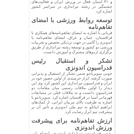
و ۳۱ استان فعال در ورزش ایران و فعالیت‌های
چشمگیر در رشته تیراندازی در سراسر کشور
اشاره کرد.
توسعه روابط ورزشی با امضای
تفاهم‌نامه
قربانی با اشاره به امضای تفاهم‌نامه‌های همکاری با
قزاقستان، عمان و عراق، امضای تفاهم‌نامه با
اندونزی را گامی در جهت نزدیکی تخصص و تجربیات
ورزشی دو کشور و توسعه رشته تیراندازی از طریق
برگزاری اردوهای مشترک و آموزش دانست.
تشکر و استقبال رئیس
فدراسیون اندونزی
جونی سوپریانتو ضمن تشکر از استقبال و پذیرایی
صورت گرفته، ابراز خرسندی از اولین حضور خود در
ایران و فدراسیون تیراندازی این کشور کرد. وی این
دیدار را اولین ملاقات رسمی میان مقامات دو
فدراسیون دانست و به ملاقات قبلی در مسابقات
قهرمانی آسیا در قزاقستان اشاره کرد. سوپریانتو با
اشاره به ظرفیت بالای مربیان ایرانی، از کمک‌های
ابراهیم اینانلو به تیم ملی اندونزی و تاثیر آن بر
پیشرفت تیم ابراز رضایت کرد.
ارزش تفاهم‌نامه برای پیشرفت
ورزش اندونزی
رئیس فدراسیون تیراندازی اندونزی، امضای این