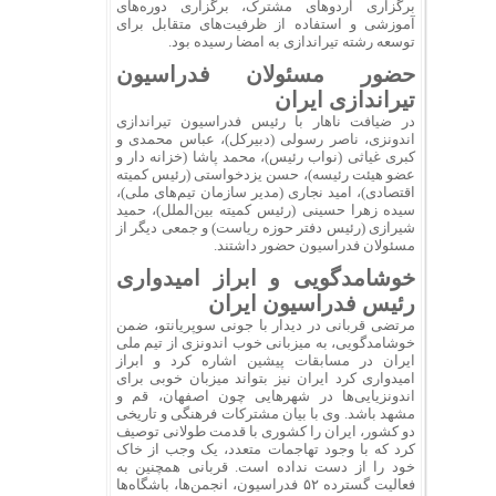
برگزاری اردوهای مشترک، برگزاری دوره‌های
آموزشی و استفاده از ظرفیت‌های متقابل برای
توسعه رشته تیراندازی به امضا رسیده بود.
حضور مسئولان فدراسیون
تیراندازی ایران
در ضیافت ناهار با رئیس فدراسیون تیراندازی
اندونزی، ناصر رسولی (دبیرکل)، عباس محمدی و
کبری غیاثی (نواب رئیس)، محمد پاشا (خزانه دار و
عضو هیئت رئیسه)، حسن یزدخواستی (رئیس کمیته
اقتصادی)، امید نجاری (مدیر سازمان تیم‌های ملی)،
سیده زهرا حسینی (رئیس کمیته بین‌الملل)، حمید
شیرازی (رئیس دفتر حوزه ریاست) و جمعی دیگر از
مسئولان فدراسیون حضور داشتند.
خوشامدگویی و ابراز امیدواری
رئیس فدراسیون ایران
مرتضی قربانی در دیدار با جونی سوپریانتو، ضمن
خوشامدگویی، به میزبانی خوب اندونزی از تیم ملی
ایران در مسابقات پیشین اشاره کرد و ابراز
امیدواری کرد ایران نیز بتواند میزبان خوبی برای
اندونزیایی‌ها در شهرهایی چون اصفهان، قم و
مشهد باشد. وی با بیان مشترکات فرهنگی و تاریخی
دو کشور، ایران را کشوری با قدمت طولانی توصیف
کرد که با وجود تهاجمات متعدد، یک وجب از خاک
خود را از دست نداده است. قربانی همچنین به
فعالیت گسترده ۵۲ فدراسیون، انجمن‌ها، باشگاه‌ها