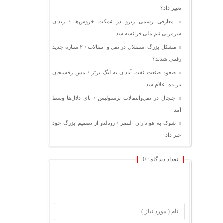
تغییر داد؟
معارفی رسمی زیزو در نیمکت خروس‌ها / زیدان
سرمربی تیم ملی فرانسه شد
مشکل بزرگ استقلال در نقل و انتقالات / ۲ ستاره جدید
رفتنی شدند؟
صعود صنعت نفت آبادان به لیگ برتر / مس رفسنجان
بازنده اعلام شد
جنجال در نقل‌وانتقالات پرسپولیس / پای دلال‌ها وسط
آمد
شوک به هواداران النصر / رونالدو از تصمیم بزرگ خود
خبر داد
تعداد دیدگاه :
0