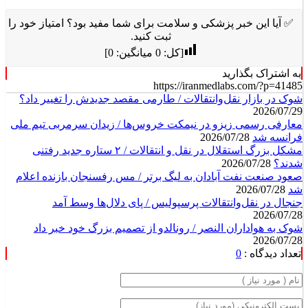
✅ آیا این خبر پزشکی و سلامت برای شما مفید بود؟ امتیاز خود را
ثبت کنید.
[کل:
0
میانگین:
0
]
به اشتراک بگذارید
https://iranmedlabs.com/?p=41485
شوک در بازار نقل‌وانتقالات / طارمی مقصد جدیدش را تغییر داد؟
2026/07/29
معارفی رسمی زیزو در نیمکت خروس‌ها / زیدان سرمربی تیم ملی
فرانسه شد
2026/07/28
مشکل بزرگ استقلال در نقل و انتقالات / ۲ ستاره جدید رفتنی
شدند؟
2026/07/28
صعود صنعت نفت آبادان به لیگ برتر / مس رفسنجان بازنده اعلام
شد
2026/07/28
جنجال در نقل‌وانتقالات پرسپولیس / پای دلال‌ها وسط آمد
2026/07/28
شوک به هواداران النصر / رونالدو از تصمیم بزرگ خود خبر داد
2026/07/28
تعداد دیدگاه :
0