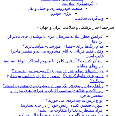
گردشگری سلامت
صنعت خودروسازی و حمل و نقل
انرژی خودرو
وب‌گردی سلامت
سرخط اخبار پزشکی و سلامت ایران و جهان »
افزایش خطر ابتلا به سرطان مری با نوشیدن چای بالاتر از
این دما
کدام رنگ‌ها برای «فضای آموزشی» مناسب‌ترند؟
وقتی فقط قربانی به اتاق مشاوره می‌آید و مقصرِ ماجرا
غایب است
استاکر کیست؟ آشنایی کامل با مفهوم استاکر، انواع، نشانه‌ها
و راه‌های مقابله
چرا آدم‌های تنها بیشتر در معرض کمبود ویتامین هستند؟
«سفرهای خانوادگی» چگونه مغز را از چرخه استرس خارج
می‌کند؟
واقعا روغن زیتون فرابکر بهتر از روغن زیتون معمولی است؟
زیورآلات و طلاهای مناسب آقایان با طراحی‌های مدرن و
منحصر به فرد
انواع برس به چه دردی می خورند؟
اسپری فیکس کننده آرایش خود را در خانه بسازید!
افراد مضطرب دنیا را متفاوت می بینند!
چرا مغز در هنگام خواب، انرژی خود را خالی می‌کند