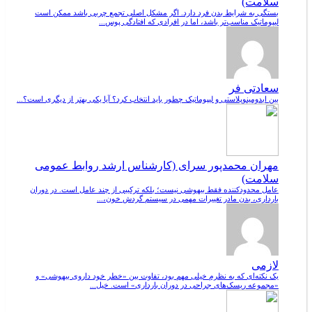
سلامت)
بستگی به شرایط بدن فرد دارد. اگر مشکل اصلی تجمع چربی باشد ممکن است
لیپوماتیک مناسب‌تر باشد، اما در افرادی که افتادگی پوس...
سعادتی فر
بین ابدومینوپلاستی و لیپوماتیک چطور باید انتخاب کرد؟ آیا یکی بهتر از دیگری است؟...
مهران محمدپور سرای (کارشناس ارشد روابط عمومی
سلامت)
عامل محدودکننده فقط بیهوشی نیست؛ بلکه ترکیبی از چند عامل است. در دوران
بارداری، بدن مادر تغییرات مهمی در سیستم گردش خون،...
لازمی
یک نکته‌ای که به نظرم خیلی مهم بود، تفاوت بین «خطر خود داروی بیهوشی» و
«مجموعه ریسک‌های جراحی در دوران بارداری» است. خیل...