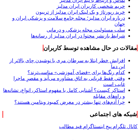
تماس و ارتباط با تیم ایران مدلبز
حریم شخصی کاربران ایران مدلبز
خرید رپورتاژ و بک لینک ایران مدلبز از تریبون
درباره ایران مدلبز؛ مجله جامع سلامت و پزشکی ایران و
جهان
سلب مسئولیت مجله پزشکی و درمانی
شرایط بازنشر محتوا در ایران مدلبز از رسانه‌ها
مقالات در حال مشاهده توسط کاربران
افزایش خطر ابتلا به سرطان مری با نوشیدن چای بالاتر از
این دما
کدام رنگ‌ها برای «فضای آموزشی» مناسب‌ترند؟
وقتی فقط قربانی به اتاق مشاوره می‌آید و مقصرِ ماجرا
غایب است
استاکر کیست؟ آشنایی کامل با مفهوم استاکر، انواع، نشانه‌ها
و راه‌های مقابله
چرا آدم‌های تنها بیشتر در معرض کمبود ویتامین هستند؟
شبکه های اجتماعی
کانال تلگرام
پیج اینستاگرام
فید مطالب