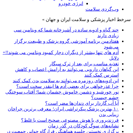
انرژی خودرو
وب‌گردی سلامت
سرخط اخبار پزشکی و سلامت ایران و جهان »
چند گیاه و ادویه ساده در آشپزخانه شما که ویتامین سی
زیادی دارند
هفتادمین برنامه آموزشی گروه پزشک و طبیعت برگزار
می‌شود
آدم های تنها بیشتر از دیگران دچار کمبود ویتامین می شوند!!+
دلایل
تغذیه مناسب برای بعد از ترک سیگار
این گیاهان دارویی می‌توانند به آرامش اعصاب و کاهش
استرس کمک کنند
این ادویه‌های روزمره می‌توانند به سلامت بدن کمک کنند
چرا عذرخواهی برای بعضی آدم ها اینقدر سخت است؟
نور خورشید و دشمن خاموش چشمان شما؛ آفتاب سوختگی
چشم چیست؟
آیا آب گازدار برای دندان‌ها مضر است؟
۱۰ بهترین پزشک پیکرتراشی ایران؛ معرفی برترین جراحان
زیبایی بدن
فرزندپروری با هوش مصنوعی صحیح است یا غلط؟
نشانه‌های سوگ کودکان در گذر زمان
برگزاری نخستین جلسه هماهنگی قرارگاه جوانی جمعیت در