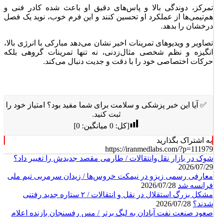
تمرکز، دوندگی بالا و پاس‌های دقیق او باعث شده کادر فنی و
هم‌تیمی‌ها از عملکرد او تحسین کنند و این فرم خوب، نوید یک فصل
درخشان را بدهد.
تصاویر و ویدیوهای تمرینات اخیر نشان می‌دهد مبارکی با انرژی بالا،
انگیزه و نظم شخصی مثال‌زدنی، نه تنها تمرینات گروهی بلکه
حرکات اختصاصی خود را با دقت و جدیت دنبال می‌کند.
✅ آیا این خبر پزشکی و سلامت برای شما مفید بود؟ امتیاز خود را
ثبت کنید.
[کل:
0
میانگین:
0
]
به اشتراک بگذارید
https://iranmedlabs.com/?p=111979
شوک در بازار نقل‌وانتقالات / طارمی مقصد جدیدش را تغییر داد؟
2026/07/29
معارفی رسمی زیزو در نیمکت خروس‌ها / زیدان سرمربی تیم ملی
فرانسه شد
2026/07/28
مشکل بزرگ استقلال در نقل و انتقالات / ۲ ستاره جدید رفتنی
شدند؟
2026/07/28
صعود صنعت نفت آبادان به لیگ برتر / مس رفسنجان بازنده اعلام