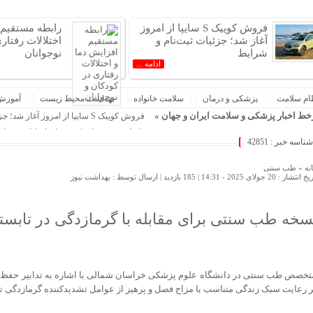
فروش کوییک S سایپا از امروز
رابطه مستقیم 
آغاز شد؛ جزئیات ثبت‌نام و
اختلالات رفتار
شرایط
نوجوانان
ادامه ...
ام سلامت
پزشکی و درمان
سلامت خانواده
بهداشت محیط زیست
آموزش
ط اخبار پزشکی و سلامت ایران و جهان »
فروش کوییک S سایپا از امروز آغاز شد؛ جزئیات ثبت‌نام و شرایط
رابطه مستقیم افزایش دما و اختلالات رفتار
شناسه خبر : 42851
عوارض ماندن شامپو روی سر
دیگر فرصت فکر کردن نبود
نه »
طب سنتی
 انتشار : 20 جولای 2025 - 14:31 |
185 بازدید
| ارسال توسط :
بهداشت نیوز
اولین جراحی تیروئید بدون جای زخم در ایرا
گفت‌وگو با خانواده مادری که برای زایمان ب
پیام رئیس‌کل سازمان نظام پزشکی کشور ب
سخه طب سنتی برای مقابله با گرمازدگی در تابست
مالیات پنهان بنزین بی‌کیفیت
کودکی شما چه بر سر روابط بزرگسالی‌تان 
آرایش موی بلند زنانه و مجلسی
تخصص طب سنتی در دانشگاه علوم پزشکی خراسان شمالی با اشاره به تدابیر حفظ س
افزایش خطر ابتلا به سرطان مری با نوشیدن چ
ر رعایت سبک زندگی متناسب با مزاج فصل و پرهیز از عوامل تشدیدکننده گرمازدگی تأک
کدام رنگ‌ها برای «فضای آموزشی» مناسب‌ت
وقتی فقط قربانی به اتاق مشاوره می‌آید و