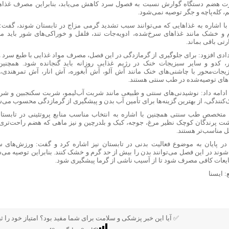
ت هضم دستگاه گوارش نسبت به فصول سرد کاهش می‌یابد، بنابراین مصرف غذاها
، کله‌پاچه و جگر توصیه نمی‌شود.
با اشاره به غذاهایی که می‌توانند سبب تشدید گرمی مزاج در تابستان شوند، گفت:
 و خشک مانند غذاهای سرخ‌شده، ادویه‌جات تند، فلفل و خوراکی‌های شور باید مح
تی باقی بماند.
ادی افزود: برای جلوگیری از گرمازدگی در این فصل، مصرف مواد غذایی با طبع سرد و 
ر، کدو و سایر سبزیجات خنک در رژیم غذایی روزانه باید گنجانده شود. همچنین
یجات‌محور با چاشنی‌های خنک مانند آش آلو، آش آبغوره، آش انار، آش تمرهند
های توصیه‌شده در طب سنتی هستند.
ادامه داد: نوشیدنی‌های سنتی و طبیعی مانند شربت آب‌لیمو، شربت سکنجبین و شر
‌کنندگی، از بهترین گزینه‌ها برای تأمین آب بدن و پیشگیری از گرمازدگی محسوب می‌ش
 متخصص طب سنتی همچنین با اشاره به انتخاب مناسب منابع پروتئینی در تابستا
ت پرندگان کوچک نظیر مرغ، جوجه، کبک و بلدرچین و نیز ماهی که هضم راحت‌تری 
 مناسب‌تر هستند.
در پایان به موضوع فعالیت بدنی در تابستان نیز اشاره کرد و گفت: ورزش‌های 
شوند در این فصل می‌توانند بدن را بیش از حد گرم و خشک کنند. بنابراین توصیه می‌
ایعات کافی مصرف شود تا از آسیب ناشی از گرما پیشگیری شود.
: ایسنا
✅ آیا این خبر پزشکی و سلامت برای شما مفید بود؟ امتیاز خود را ثب