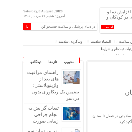
افزایش دما و
Saturday, 8 August , 2026
امروز : شنبه, ۱۷ مرداد , ۱۴۰۵
ی در کودکان و
ادامه ...
 سلامت
اقتصاد سلامت
وب‌گردی سلامت
ی در کودکان و نوجوانان
محبوب
تازه‌ها
دیدگاهها
راهنمای مراقبت
ن
های بعد از
ه بیمارستان رفت و زنده نماند
واژینوپلاستی؛
ه مناسبت روز خبرنگار
ان
تضمین یک ریکاوری بدون
دردسر
می‌آورد؟
تبعات گرایش به
انجام جراحی
لامتی در فصل تابستان،
ای بالاتر از این دما
زیبایی صورت
ید کرد.
رند؟
 مقصرِ ماجرا غایب است
بهترین زمان سم