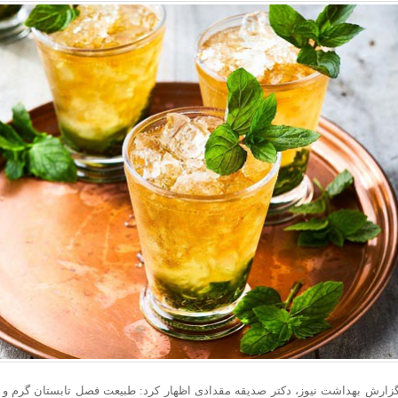
استاکر کیست؟ آشنایی کامل با مفهوم استاکر، 
چرا آدم‌های تنها بیشتر در معرض کمبود ویت
«سفرهای خانوادگی» چگونه مغز را از چرخ
واقعا روغن زیتون فرابکر بهتر از روغن زی
زیورآلات و طلاهای مناسب آقایان با طراحی
گزارش بهداشت نیوز، دکتر صدیقه مقدادی اظهار کرد: طبیعت فصل تابستان گرم 