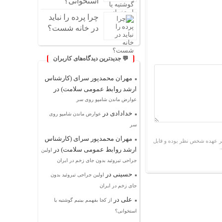
استخوانی؟
چرا پرده را نباید
در خانه شست؟
💬 جدیدترین دیدگاه‌های کاربران
مهران محمدپور سرای (کارشناس
ارشد روابط عمومی سلامت)
در
عوارض ماندن شامپو روی سر
خدادادی
در
عوارض ماندن شامپو روی
سر
مهران محمدپور سرای (کارشناس
ر عهده شخص نظر بوده و قابل
ارشد روابط عمومی سلامت)
در
اولین
جراحی تیروئید بدون جای زخم در ایران
حسینی
در
اولین جراحی تیروئید بدون
جای زخم در ایران
علی
در
از کجا بفهمم بینیم گوشتیه یا
استخوانی؟