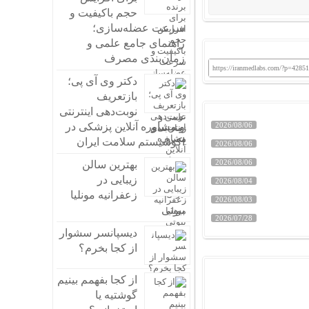
حجم باکیفیت و
سرعت عضله‌سازی؛
راهنمای جامع علمی و
زمان‌بندی مصرف
https://iranmedlabs.com/?p=42851
دکتر وی آی پی؛
بازتعریف
نوبت‌دهی اینترنتی
و مشاوره آنلاین پزشکی در
2026/08/06
اکوسیستم سلامت ایران
2026/08/06
2026/08/06
بهترین سالن
زیبایی در
2026/08/04
زعفرانیه مونلیا
2026/08/03
بیوتی
2026/07/28
دیسپانسر سشوار
از کجا بخرم؟
از کجا بفهمم بینیم
گوشتیه یا