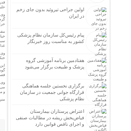
قدر
حلیم
اولین جراحی تیروئید بدون جای زخم
وی 
در ایران
گرم
حرار
مقد
پیام رئیس‌کل سازمان نظام پزشکی
خیا
سبز
کشور به مناسبت روز خبرنگار
غذا
وی 
خنک
هفتادمین برنامه آموزشی گروه
این
پزشک و طبیعت برگزار می‌شود
گوش
فصل
وی 
برگزاری نخستین جلسه هماهنگی
می‌
و م
قرارگاه جوانی جمعیت در سازمان
نظام پزشکی
منبع
اعتراض پرستاران بیمارستان
فیاض‌بخش ریشه در مطالبات صنفی
و اجرای ناقص قوانین دارد