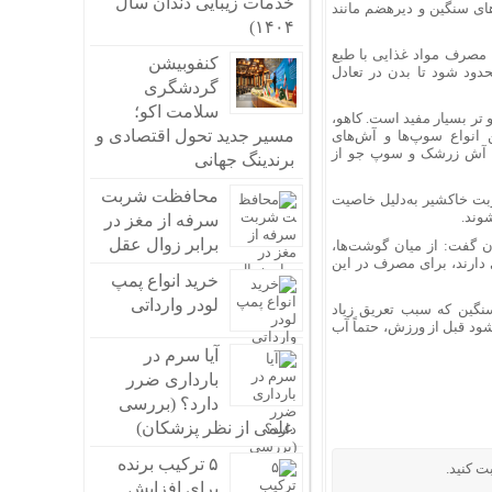
خدمات زیبایی دندان سال
ی سنگین و دیرهضم مانند
۱۴۰۴)
 مصرف مواد غذایی با طبع
کنفوبیشن
دود شود تا بدن در تعادل
گردشگری
سلامت اکو؛
تر بسیار مفید است. کاهو،
مسیر جدید تحول اقتصادی و
 انواع سوپ‌ها و آش‌های
ی، آش زرشک و سوپ جو از
برندینگ جهانی
محافظت شربت
بت خاکشیر به‌دلیل خاصیت
وند.
سرفه از مغز در
برابر زوال عقل
ن گفت: از میان گوشت‌ها،
دارند، برای مصرف در این
خرید انواع پمپ
لودر وارداتی
سنگین که سبب تعریق زیاد
شود قبل از ورزش، حتماً آب
آیا سرم در
بارداری ضرر
دارد؟ (بررسی
علمی از نظر پزشکان)
۵ ترکیب برنده
ت کنید.
برای افزایش