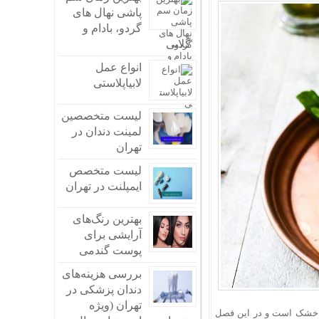
پاشی نهال های
انواع، نشانه‌ها و راه‌های مقابله
گردو، بادام و
امین هستند؟
گلابی
ه استرس خارج می‌کند؟
تون معمولی است؟
انواع عمل
‌های مدرن و منحصر به فرد
لابیاپلاستی
لیست متخصصین
لمینت دندان در
تهران
لیست متخصص
ایمپلنت در تهران
بهترین رنگ‌های
آرایشی برای
پوست گندمی
بررسی هزینه‌های
دندان پزشکی در
تهران (ویژه
و خشک است و در این فصل