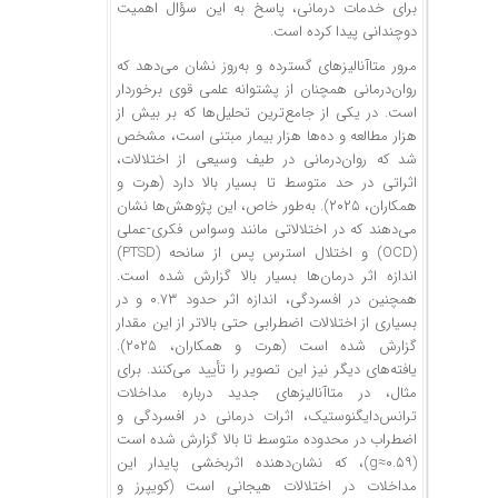
برای خدمات درمانی، پاسخ به این سؤال اهمیت
دوچندانی پیدا کرده است.
مرور متاآنالیزهای گسترده و به‌روز نشان می‌دهد که
روان‌درمانی همچنان از پشتوانه علمی قوی برخوردار
است. در یکی از جامع‌ترین تحلیل‌ها که بر بیش از
هزار مطالعه و ده‌ها هزار بیمار مبتنی است، مشخص
شد که روان‌درمانی در طیف وسیعی از اختلالات،
اثراتی در حد متوسط تا بسیار بالا دارد (هرت و
همکاران، ۲۰۲۵). به‌طور خاص، این پژوهش‌ها نشان
می‌دهند که در اختلالاتی مانند وسواس فکری-عملی
(OCD) و اختلال استرس پس از سانحه (PTSD)
اندازه اثر درمان‌ها بسیار بالا گزارش شده است.
همچنین در افسردگی، اندازه اثر حدود ۰.۷۳ و در
بسیاری از اختلالات اضطرابی حتی بالاتر از این مقدار
گزارش شده است (هرت و همکاران، ۲۰۲۵).
یافته‌های دیگر نیز این تصویر را تأیید می‌کنند. برای
مثال، در متاآنالیزهای جدید درباره مداخلات
ترانس‌دایگنوستیک، اثرات درمانی در افسردگی و
اضطراب در محدوده متوسط تا بالا گزارش شده است
(g≈۰.۵۹)، که نشان‌دهنده اثربخشی پایدار این
مداخلات در اختلالات هیجانی است (کویپرز و