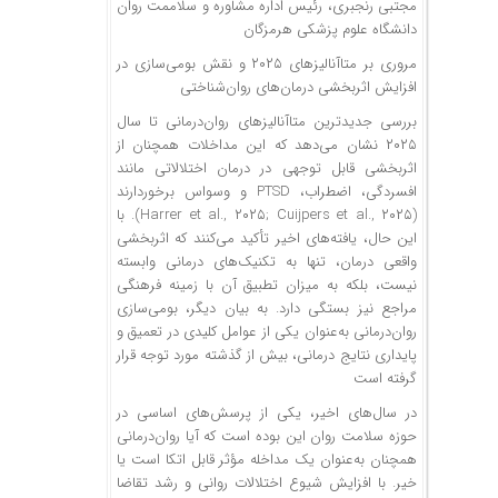
مجتبی رنجبری، رئیس اداره مشاوره و سلاممت روان
دانشگاه علوم پزشکی هرمزگان
مروری بر متاآنالیزهای ۲۰۲۵ و نقش بومی‌سازی در
افزایش اثربخشی درمان‌های روان‌شناختی
بررسی جدیدترین متاآنالیزهای روان‌درمانی تا سال
۲۰۲۵ نشان می‌دهد که این مداخلات همچنان از
اثربخشی قابل توجهی در درمان اختلالاتی مانند
افسردگی، اضطراب، PTSD و وسواس برخوردارند
(Harrer et al., ۲۰۲۵; Cuijpers et al., ۲۰۲۵). با
این حال، یافته‌های اخیر تأکید می‌کنند که اثربخشی
واقعی درمان، تنها به تکنیک‌های درمانی وابسته
نیست، بلکه به میزان تطبیق آن با زمینه فرهنگی
مراجع نیز بستگی دارد. به بیان دیگر، بومی‌سازی
روان‌درمانی به‌عنوان یکی از عوامل کلیدی در تعمیق و
پایداری نتایج درمانی، بیش از گذشته مورد توجه قرار
گرفته است
در سال‌های اخیر، یکی از پرسش‌های اساسی در
حوزه سلامت روان این بوده است که آیا روان‌درمانی
همچنان به‌عنوان یک مداخله مؤثر قابل اتکا است یا
خیر. با افزایش شیوع اختلالات روانی و رشد تقاضا