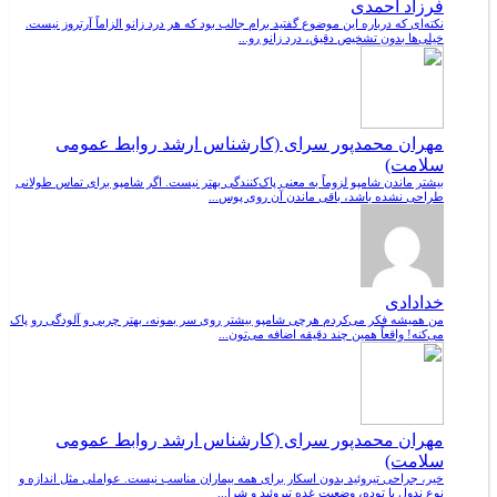
فرزاد احمدی
نکته‌ای که درباره این موضوع گفتید برام جالب بود که هر درد زانو الزاماً آرتروز نیست.
خیلی‌ها بدون تشخیص دقیق، درد زانو رو...
مهران محمدپور سرای (کارشناس ارشد روابط عمومی
سلامت)
بیشتر ماندن شامپو لزوماً به معنی پاک‌کنندگی بهتر نیست. اگر شامپو برای تماس طولانی
طراحی نشده باشد، باقی ماندن آن روی پوس...
خدادادی
من همیشه فکر می‌کردم هرچی شامپو بیشتر روی سر بمونه، بهتر چربی و آلودگی رو پاک
می‌کنه! واقعاً همین چند دقیقه اضافه می‌تون...
مهران محمدپور سرای (کارشناس ارشد روابط عمومی
سلامت)
خیر، جراحی تیروئید بدون اسکار برای همه بیماران مناسب نیست. عواملی مثل اندازه و
نوع ندول یا توده، وضعیت غده تیروئید و شرا...