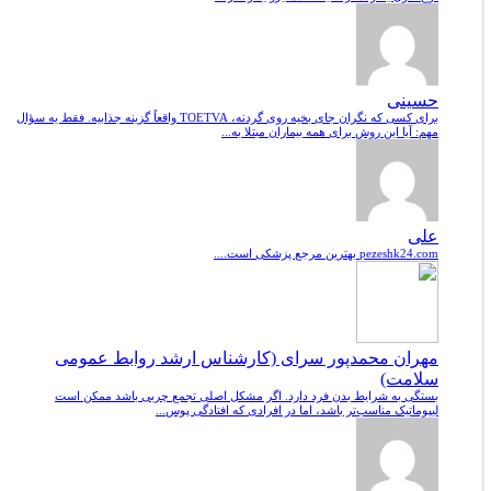
حسینی
برای کسی که نگران جای بخیه روی گردنه، TOETVA واقعاً گزینه جذابیه. فقط یه سؤال
مهم: آیا این روش برای همه بیماران مبتلا به...
علی
pezeshk24.com بهترین مرجع پزشکی است....
مهران محمدپور سرای (کارشناس ارشد روابط عمومی
سلامت)
بستگی به شرایط بدن فرد دارد. اگر مشکل اصلی تجمع چربی باشد ممکن است
لیپوماتیک مناسب‌تر باشد، اما در افرادی که افتادگی پوس...