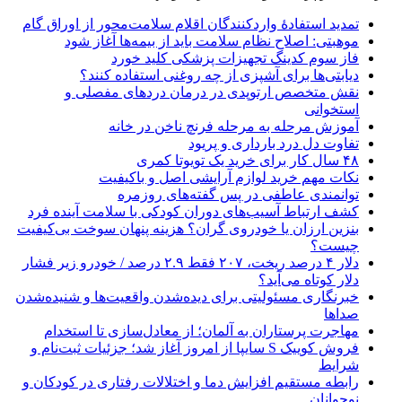
تمدید استفادۀ واردکنندگان اقلام سلامت‌محور از اوراق گام
موهبتی: اصلاح نظام سلامت باید از بیمه‌ها آغاز شود
فاز سوم کدینگ تجهیزات پزشکی کلید خورد
دیابتی‌ها برای آشپزی از چه روغنی استفاده کنند؟
نقش متخصص ارتوپدی در درمان دردهای مفصلی و
استخوانی
آموزش مرحله به مرحله فرنچ ناخن در خانه
تفاوت دل درد بارداری و پریود
۴۸ سال کار برای خرید یک تویوتا کمری
نکات مهم خرید لوازم آرایشی اصل و باکیفیت
توانمندی عاطفی در پس گفته‌های روزمره
کشف ارتباط آسیب‌های دوران کودکی با سلامت آینده فرد
بنزین ارزان یا خودروی گران؟ هزینه پنهان سوخت بی‌کیفیت
چیست؟
دلار ۴ درصد ریخت، ۲۰۷ فقط ۲.۹ درصد / خودرو زیر فشار
دلار کوتاه می‌آید؟
خبرنگاری مسئولیتی برای دیده‌شدن واقعیت‌ها و شنیده‌شدن
صداها
مهاجرت پرستاران به آلمان؛ از معادل‌سازی تا استخدام
فروش کوییک S سایپا از امروز آغاز شد؛ جزئیات ثبت‌نام و
شرایط
رابطه مستقیم افزایش دما و اختلالات رفتاری در کودکان و
نوجوانان