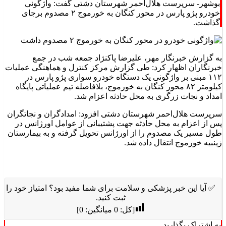
بوشهر- سرپرست هلال‌احمر شهرستان دشتی گفت: واژگونی
خودرو پژو پارس در محور کنگان به خورموج ۲ مصدوم برجای
گذاشت.
به گزارش خبرنگار مهر، علیرضا پاکنژاد جمعه شب در جمع
خبرنگاران اظهار کرد: طی گزارش مرکز کنترل و هماهنگی عملیات
۱۱۲ مبنی بر واژگونی یک دستگاه خودرو سواری پژو پارس در
کیلومتر ۸۲ محور کنگان به خورموج، بلافاصله تیم عملیاتی پایگاه
امداد و نجات زرگری به محل حادثه اعزام شد.
سرپرست هلال‌احمر شهرستان دشتی افزود: امدادگران و نجاتگران
پس از اعزام به محل حادثه جهت پشتیبانی از عوامل اورژانس در
طول مسیر یک مصدوم را از اورژانس تحویل گرفته و به بیمارستان
زینبیه خورموج انتقال داده شد.
✅ آیا این خبر پزشکی و سلامت برای شما مفید بود؟ امتیاز خود را
ثبت کنید.
[کل:
0
میانگین:
0
]
به اشتراک بگذارید