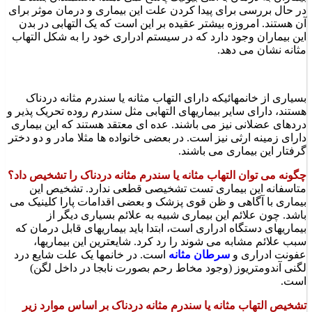
در حال بررسی برای پیدا کردن علت این بیماری و درمان موثر برای
آن هستند. امروزه بیشتر عقیده بر این است که یک التهابی در بدن
این بیماران وجود دارد که در سیستم ادراری خود را به شکل التهاب
مثانه نشان می دهد.
بسیاری از خانمهائیکه دارای التهاب مثانه یا سندرم مثانه دردناک
هستند، دارای سایر بیماریهای التهابی مثل سندرم روده تحریک پذیر و
دردهای عضلانی نیز می باشند. عده ای معتقد هستند که این بیماری
دارای زمینه ارثی نیز است. در بعضی خانواده ها مثلا مادر و دو دختر
گرفتار این بیماری می باشند.
چگونه می توان التهاب مثانه یا سندرم مثانه دردناک را تشخیص داد؟
متاسفانه این بیماری تست تشخیصی قطعی ندارد. تشخیص این
بیماری با آگاهی و ظن قوی پزشک و بعضی اقدامات پارا کلینیک می
باشد. چون علائم این بیماری شبیه به علائم بسیاری دیگر از
بیماریهای دستگاه ادراری است، ابتدا باید بیماریهای قابل درمان که
سبب علائم مشابه می شوند را رد کرد. شایعترین این بیماریها،
عفونت ادراری و
سرطان مثانه
است. در خانمها یک علت شایع درد
لگنی آندومتریوز (وجود مخاط رحم بصورت نابجا در داخل لگن)
است.
تشخیص التهاب مثانه یا سندرم مثانه دردناک بر اساس موارد زیر