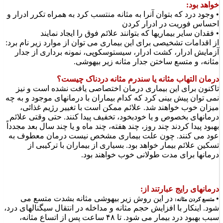
خواهد بود:
• وجود درد که بتوان آنرا به مثانه منتسب کرد به همراه تکرر ادرار و
احساس فوریت در ادرار کردن
• فقدان سایر بیماریها که بتوانند علائم فوق را ایجاد نمایند
از اقدامات تشخیصی برای این بیماری می توان از موارد زیر نام برد:
آزمایش ادرار، کشت ادرار، سیستوسکوپی، نمونه برداری از جدار
مثانه، و متسع ساختن جدار مثانه زیر بیهوشی.
درمان التهاب مثانه یا سندرم مثانه دردناک چیست؟
تاکنون برای این بیماری درمان اختصاصی یافت نشده است و نیز
نمی توان پیش بینی کرد که کدام بیماران با درمانهای موجود و به چه
میزان خوب خواهند شد. علائم ممکن است با تغییر رژیم غذائی،
درمانهای بخصوص و یا خودبخود، تخفیف پیدا کنند. حتی وقتی علائم
بهبود پیدا کردند چند روز، چند هفته، چند ماه و یا چند سال بعد مجدداً
عود می کنند. چون علت بیماری مشخص نیست درمان معطوف به
تسکین علائم بیمار خواهد بود. بسیاری از بیماران با ترکیبی از
درمانها برای مدت طولانی خوب خواهند بود.
درمانهای رایج عبارتند از:
•
در این روش زیر بیهوشی مثانه بشدت متسع می
متسع کردن مثانه:
شود. اینکار با افزایش حجم مثانه و مداخله در انتقال سیگنالهای درد،
سبب بهبود درد بیمار می شود. تا ۴۸ ساعت پس از اتساع مثانه،