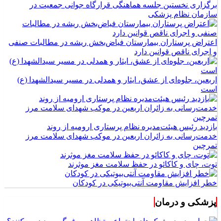
برگزاری نخستین جلسه هماهنگی قرارگاه جوانی جمعیت در
سازمان نظام پزشکی
اعتراض پرستاران بیمارستان فیاض‌بخش ریشه در مطالبات صنفی
و اجرای ناقص قوانین دارد
اربعین، جلوه‌ای از عشق، ایثار و همدلی در مسیر سیدالشهدا (ع)
است
بازدید رئیس هیئت‌مدیره نظام پرستاری ارومیه از روند
خدمت‌رسانی به زائران اربعین در موکب شهدای سلامت مرز
تمرچین
توت، چای و کاکائو در حفظ سلامت مغز موثرند
خطر افزایش مقاومت آنتی‌بیوتیکی در کودکان
پزشکی و درمان