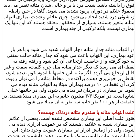
فوق را داشته باشد. شدت درد با پر و خالی شدن مثانه تغییر می یابد.
معمولا علائم در دوران پریود تشدید می شوند. گاها در حین رابطه
زناشوئی درد شدید ایجاد می شود. چون علائم و شدت بیماری التهاب
مثانه متغیر هستند، بسیاری از محققین معتقد هستند که این تنها یک
بیماری نیست، بلکه ترکیبی از چند بیماری است.
در التهاب مثانه جدار مثانه دچار التهاب شدید می شود و با هر بار
عود بیماری، این التهاب باعث می شود که جدار مثانه حالت سفتی
به خود گرفته و از خاصیت ارتجاعی آن کم شود و رفته رفته به
نقطه ای می رسد که دیگر جدار مثانه مثل چرم کلفت، سفت و غیر
قابل ارتجاع می گردد. اگر مثانه این خانمها با آندوسکوپ دیده شود،
نقاط ریز خونریزی دهنده پراکنده در مخاط مثانه را می توان رویت
کرد. آن فقط در ۱۰ درصد بیماران مبتلا به التهاب مثانه دیده می
شود. این بیماری در مردان نیز دیده می شود، ولی در خانمها خیلی
شایع است. در آمریکا ۳/۳ میلیون خانم به این بیماری مبتلا هستند. در
حقیقت از هر ۱۰۰ نفر خانم سه نفر به آن مبتلا می شود.
علت التهاب مثانه یا سندرم مثانه دردناک چیست؟
هنوز علت اصلی این بیماری مشخص نشده است. بعضی از علائم
این بیماری شبیه به علائمی هستند که در عفونت ادراری دیده می
شوند، ولی در آزمایش ادرار این بیماران عفونت وجود ندارد. این
بیماران به درمان با آنتی بیوتیک پاسخ نمی دهند. دانشمندان بشدت