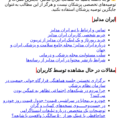
توصیه‌های تخصصی پزشکان نیست و هرگز از این مطالب به‌عنوان
جایگزین توصیه پزشکان استفاده نکنید.
ایران مدلبز
تماس و ارتباط با تیم ایران مدلبز
حریم شخصی کاربران ایران مدلبز
خرید رپورتاژ و بک لینک ایران مدلبز از تریبون
درباره ایران مدلبز؛ مجله جامع سلامت و پزشکی ایران و
جهان
سلب مسئولیت مجله پزشکی و درمانی
شرایط بازنشر محتوا در ایران مدلبز از رسانه‌ها
مقالات در حال مشاهده توسط کاربران
برگزاری نخستین جلسه هماهنگی قرارگاه جوانی جمعیت در
سازمان نظام پزشکی
چرا مردم در شبکه‌های اجتماعی تظاهر به غمگین بودن
می‌کنند؟
خودرو بی‌محابا در سراشیبی قیمت+ جدول قیمت روز خودرو
در جست‌وجـــــوی نسخه‌های کمیاب و گران
توضیحات یک متخصص درباره تبلیغات اینستاگرامی
خداحافظی با عینک بعد از ۵۰ سالگی؛ واقعیت یا شایعه؟