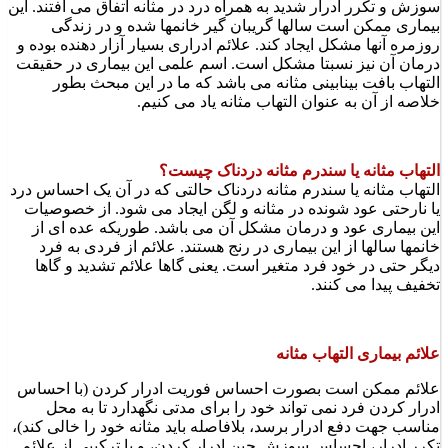
سوزش و تکرر ادرار شدید به همراه درد در مثانه اتفاق می افتند. این
بیماری ممکن است سالها گریبان گیر خانمها شده و در زندگی
روزمره آنها مشکل ایجاد کند. علائم ادراری بسیار آزار دهنده بوده و
درمان آن نیز نسبتا مشکل است. اسم علمی این بیماری در حقیقت
التهاب بافت بینابینی مثانه می باشد که ما در این مبحث بطور
خلاصه از آن به عنوان التهاب مثانه یاد می کنیم.
التهاب مثانه یا سندرم مثانه دردناک چیست؟
التهاب مثانه یا سندرم مثانه دردناک حالتی که در آن یک احساس درد
یا نارحتی عود شونده در مثانه و لگن ایجاد می شود. از خصوصیات
این بیماری عود و درمان مشکل آن می باشد. طوریکه عده ای از
خانمها سالها از این بیماری در رنج هستند. علائم از فردی به فرد
دیگر حتی در خود فرد متغیر است. یعنی گاها علائم تشدید و گاها
تخفیف پیدا می کنند.
علائم بیماری التهاب مثانه
علائم ممکن است بصورت احساس فوریت ادرار کردن (با احساس
ادرار کردن فرد نمی تواند خود را برای مدتی نگهدارد تا به محل
مناسب جهت دفع ادرار برسد، بلافاصله باید مثانه خود را خالی کند)،
تکرر ادرار، احساس سوزش حین ادرار کردن، و یا ترکیبی از علائم