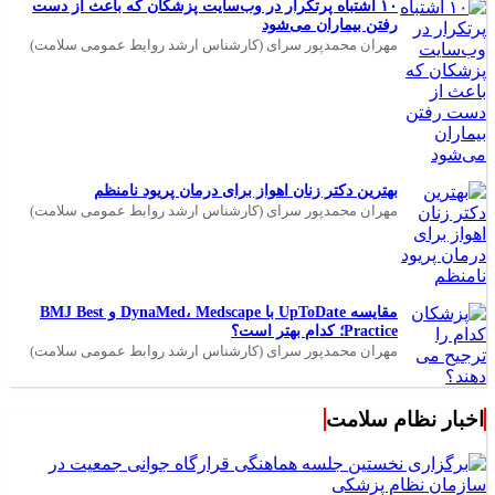
۱۰ اشتباه پرتکرار در وب‌سایت پزشکان که باعث از دست
رفتن بیماران می‌شود
مهران محمدپور سرای (کارشناس ارشد روابط عمومی سلامت)
بهترین دکتر زنان اهواز برای درمان پریود نامنظم
مهران محمدپور سرای (کارشناس ارشد روابط عمومی سلامت)
مقایسه UpToDate با DynaMed، Medscape و BMJ Best
Practice؛ کدام بهتر است؟
مهران محمدپور سرای (کارشناس ارشد روابط عمومی سلامت)
اخبار نظام سلامت