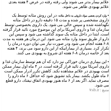
علائم بیمار بدتر می شوند ولی رفته رفته در عرض ۴ هفتة بعدی
علائم بهبودی ظاهر می شوند.
•
در این روش مثانه توسط یک
وارد کردن بعضی مواد داروئی به داخل مثانه:
داروی مشخصی پر شده و مدت ۱۵ دقیقه دارو در داخل مثانه
نگهداشته شده و سپس خالی می شود. یک داروی بخصوصی توسط
سازمان غذا و داروی آمریکا برای این موضوع مورد تائید قرار گرفته
است. ابتدا در داخل مثانه یک سوند گذاشته می شود و سپس این
دارو از طریق سوند وارد مثانه می شود. این درمان هر هفته به مدت
۸-۶ هفته انجام می شود ودر صورت نیاز می توان دوره درمان را
تکرار کرد. بسیاری از بیمارانیکه از این دارو سود می برند، ۴ هفته
بعد از خاتمه درمان ۸-۶ هفته ای شروع به بهبودی می کنند.
• این بیماری درمان خوراکی نیز دارد که آن هم توسط سازمان غذا و
داروی آمریکا مورد تائید قرار گرفته است. در ۴ ماه اول بیمار ممکن
است بهبودی در علائم مشاهده نکند. کاهش تکرر ادرار ممکن است
۶ ماه طول بکشد. بیمار باید تشویق شود که حدافل ۶ ماه دارو را
مصرف نماید. اگر بعد از ۶ ماه هنوز بهبودی اتفاق نیفتاد، دارو قطع
می شود.
منبع :
۷sib.ir