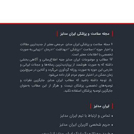
مجله سلامت و پزشکی ایران مدلبز
⚕️ مجله سلامت و پزشکی ایران مدلبز، مرجعی معتبر از جدیدترین مقالات
و اخبار حوزه ✅سلامت ✅پزشکی ✅بهداشت ✅درمان ✅زیبایی به صورت
تخصصی با اطلاعات معتبر است.
💡 مطالب و موضوعات ایران مدلبز جنبه اطلاع‌رسانی و آگاهی بخشی
داشته که به صورت هوشمند از پربازدیدترین رسانه‌ها و مجلات ایرانی و
خارجی این حوزه به صورت روزانه گردآوری می‌گردد و آنلاین در سریع‌ترین
زمان ممکن در اختیار عموم مردم قرار داده می‌شود.
⚠️ توجه داشته باشید که مطالب ایران مدلبز، جایگزین نظرات و
توصیه‌های تخصصی پزشکان نیست و هرگز از این مطالب به‌عنوان
جایگزین توصیه پزشکان استفاده نکنید.
ایران مدلبز
تماس و ارتباط با تیم ایران مدلبز
حریم شخصی کاربران ایران مدلبز
خرید رپورتاژ و بک لینک ایران مدلبز از تریبون