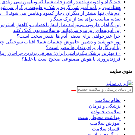
چند گیاه و ادویه ساده در آشپزخانه شما که ویتامین سی زیادی د
هفتادمین برنامه آموزشی گروه پزشک و طبیعت برگزار می‌شود
آدم های تنها بیشتر از دیگران دچار کمبود ویتامین می شوند!!+ د
تغذیه مناسب برای بعد از ترک سیگار
این گیاهان دارویی می‌توانند به آرامش اعصاب و کاهش استرس
این ادویه‌های روزمره می‌توانند به سلامت بدن کمک کنند
چرا عذرخواهی برای بعضی آدم ها اینقدر سخت است؟
نور خورشید و دشمن خاموش چشمان شما؛ آفتاب سوختگی 
آیا آب گازدار برای دندان‌ها مضر است؟
۱۰ بهترین پزشک پیکرتراشی ایران؛ معرفی برترین جراحان زیبایی بدن
فرزندپروری با هوش مصنوعی صحیح است یا غلط؟
منوی سایت
نظام سلامت
پزشکی و درمان
سلامت خانواده
بهداشت محیط زیست
آموزش سلامت
اقتصاد سلامت
وب‌گردی سلامت