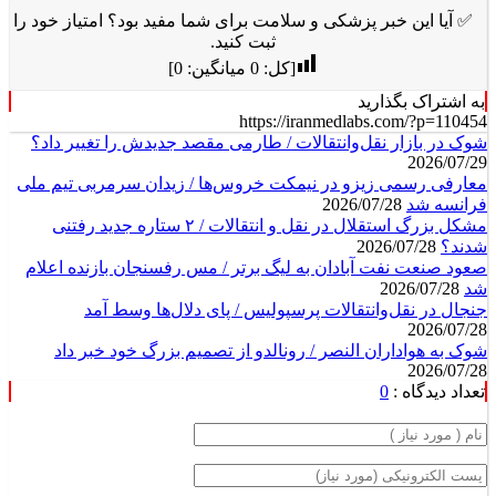
✅ آیا این خبر پزشکی و سلامت برای شما مفید بود؟ امتیاز خود را
ثبت کنید.
[کل:
0
میانگین:
0
]
به اشتراک بگذارید
https://iranmedlabs.com/?p=110454
شوک در بازار نقل‌وانتقالات / طارمی مقصد جدیدش را تغییر داد؟
2026/07/29
معارفی رسمی زیزو در نیمکت خروس‌ها / زیدان سرمربی تیم ملی
فرانسه شد
2026/07/28
مشکل بزرگ استقلال در نقل و انتقالات / ۲ ستاره جدید رفتنی
شدند؟
2026/07/28
صعود صنعت نفت آبادان به لیگ برتر / مس رفسنجان بازنده اعلام
شد
2026/07/28
جنجال در نقل‌وانتقالات پرسپولیس / پای دلال‌ها وسط آمد
2026/07/28
شوک به هواداران النصر / رونالدو از تصمیم بزرگ خود خبر داد
2026/07/28
تعداد دیدگاه :
0