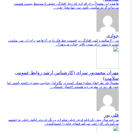
هایفوتراپی معمولاً برای افرادی که دچار افتادگی خفیف تا متوسط پوست هستند،
می‌تواند گزینه مناسبی باشد. سن تنها معیار تعیین...
جوادی
من ۴۰ سالمه و کمی افتادگی در قسمت خط فک دارم. آیا هایفو برای این سن مناسب
است یا بیشتر برای سنین بالاتر جواب می‌دهد؟...
مهران محمدپور سرای (کارشناس ارشد روابط عمومی
سلامت)
معمولاً بله. طرح‌های شلوغ ممکن است در نگاه اول جذابیت بیشتری داشته باشند، اما
چون هر روز در معرض دید هستند، احتمال خستگی...
قلی پور
من چند سال پیش یک تابلو فرش خیلی شلوغ و پررنگ خریدم، اولش خیلی به چشمم
می‌آمد ولی الان حس می‌کنم فضای خانه را خسته‌کننده...