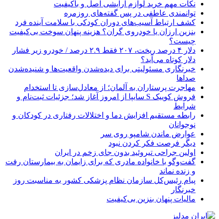
نکات مهم خرید لوازم آرایشی اصل و باکیفیت
توانمندی عاطفی در پس گفته‌های روزمره
کشف ارتباط آسیب‌های دوران کودکی با سلامت آینده فرد
بنزین ارزان یا خودروی گران؟ هزینه پنهان سوخت بی‌کیفیت
چیست؟
دلار ۴ درصد ریخت، ۲۰۷ فقط ۲.۹ درصد / خودرو زیر فشار
دلار کوتاه می‌آید؟
خبرنگاری مسئولیتی برای دیده‌شدن واقعیت‌ها و شنیده‌شدن
صداها
مهاجرت پرستاران به آلمان؛ از معادل‌سازی تا استخدام
فروش کوییک S سایپا از امروز آغاز شد؛ جزئیات ثبت‌نام و
شرایط
رابطه مستقیم افزایش دما و اختلالات رفتاری در کودکان و
نوجوانان
عوارض ماندن شامپو روی سر
دیگر فرصت فکر کردن نبود
اولین جراحی تیروئید بدون جای زخم در ایران
گفت‌وگو با خانواده مادری که برای زایمان به بیمارستان رفت
و زنده نماند
پیام رئیس‌کل سازمان نظام پزشکی کشور به مناسبت روز
خبرنگار
مالیات پنهان بنزین بی‌کیفیت