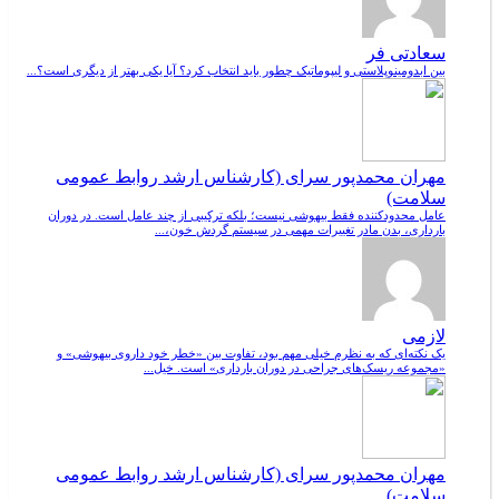
سعادتی فر
بین ابدومینوپلاستی و لیپوماتیک چطور باید انتخاب کرد؟ آیا یکی بهتر از دیگری است؟...
مهران محمدپور سرای (کارشناس ارشد روابط عمومی
سلامت)
عامل محدودکننده فقط بیهوشی نیست؛ بلکه ترکیبی از چند عامل است. در دوران
بارداری، بدن مادر تغییرات مهمی در سیستم گردش خون،...
لازمی
یک نکته‌ای که به نظرم خیلی مهم بود، تفاوت بین «خطر خود داروی بیهوشی» و
«مجموعه ریسک‌های جراحی در دوران بارداری» است. خیل...
مهران محمدپور سرای (کارشناس ارشد روابط عمومی
سلامت)