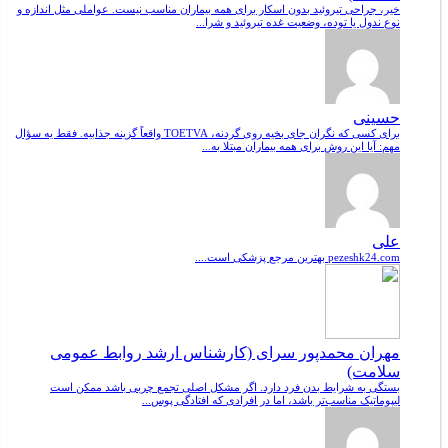
خیر، جراحی تیروئید بدون اسکار برای همه بیماران مناسب نیست. عواملی مثل اندازه و
نوع ندول یا توده، وضعیت غده تیروئید و شرا...
حسینی
برای کسی که نگران جای بخیه روی گردنه، TOETVA واقعاً گزینه جذابیه. فقط یه سؤال
مهم: آیا این روش برای همه بیماران مبتلا به...
علی
pezeshk24.com بهترین مرجع پزشکی است....
مهران محمدپور سرای (کارشناس ارشد روابط عمومی
سلامت)
بستگی به شرایط بدن فرد دارد. اگر مشکل اصلی تجمع چربی باشد ممکن است
لیپوماتیک مناسب‌تر باشد، اما در افرادی که افتادگی پوس...