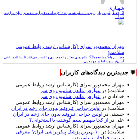
شهبازی
اگر فقط یکی دو بار پریودم نامنظم شده باشد، لازم است فوراً به متخصص زنان مراجعه
کنم؟...
مهران محمدپور سرای (کارشناس ارشد روابط عمومی
سلامت)
خیر. این پایگاه‌ها معمولاً گایدلاین‌های معتبر را جمع‌بندی و تفسیر می‌کنند تا استفاده بالینی
آسان‌تر شود، اما در موارد پی...
💬 جدیدترین دیدگاه‌های کاربران
مهران محمدپور سرای (کارشناس ارشد روابط عمومی
سلامت)
در
عوارض ماندن شامپو روی سر
خدادادی
در
عوارض ماندن شامپو روی سر
مهران محمدپور سرای (کارشناس ارشد روابط عمومی
سلامت)
در
اولین جراحی تیروئید بدون جای زخم در ایران
حسینی
در
اولین جراحی تیروئید بدون جای زخم در ایران
علی
در
از کجا بفهمم بینیم گوشتیه یا استخوانی؟
مهران محمدپور سرای (کارشناس ارشد روابط عمومی
سلامت)
در
۱۰ بهترین پزشک پیکرتراشی ایران؛ معرفی
برترین جراحان زیبایی بدن