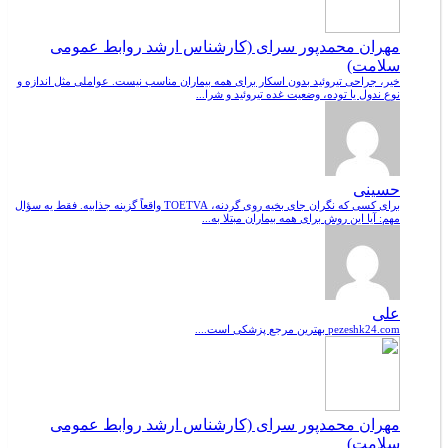
مهران محمدپور سرای (کارشناس ارشد روابط عمومی
سلامت)
خیر، جراحی تیروئید بدون اسکار برای همه بیماران مناسب نیست. عواملی مثل اندازه و
نوع ندول یا توده، وضعیت غده تیروئید و شرا...
حسینی
برای کسی که نگران جای بخیه روی گردنه، TOETVA واقعاً گزینه جذابیه. فقط یه سؤال
مهم: آیا این روش برای همه بیماران مبتلا به...
علی
pezeshk24.com بهترین مرجع پزشکی است....
مهران محمدپور سرای (کارشناس ارشد روابط عمومی
سلامت)