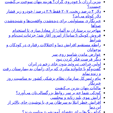
بنزین ارزان یا خودروی گران؟ هزینه پنهان سوخت بی‌کیفیت
چیست؟
دلار ۴ درصد ریخت، ۲۰۷ فقط ۲.۹ درصد / خودرو زیر فشار
دلار کوتاه می‌آید؟
خبرنگاری مسئولیتی برای دیده‌شدن واقعیت‌ها و شنیده‌شدن
صداها
مهاجرت پرستاران به آلمان؛ از معادل‌سازی تا استخدام
فروش کوییک S سایپا از امروز آغاز شد؛ جزئیات ثبت‌نام و
شرایط
رابطه مستقیم افزایش دما و اختلالات رفتاری در کودکان و
نوجوانان
عوارض ماندن شامپو روی سر
دیگر فرصت فکر کردن نبود
اولین جراحی تیروئید بدون جای زخم در ایران
گفت‌وگو با خانواده مادری که برای زایمان به بیمارستان رفت
و زنده نماند
پیام رئیس‌کل سازمان نظام پزشکی کشور به مناسبت روز
خبرنگار
مالیات پنهان بنزین بی‌کیفیت
کودکی شما چه بر سر روابط بزرگسالی‌تان می‌آورد؟
آرایش موی بلند زنانه و مجلسی
افزایش خطر ابتلا به سرطان مری با نوشیدن چای بالاتر از
این دما
کدام رنگ‌ها برای «فضای آموزشی» مناسب‌ترند؟