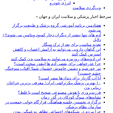
انرژی خودرو
وب‌گردی سلامت
سرخط اخبار پزشکی و سلامت ایران و جهان »
هفتادمین برنامه آموزشی گروه پزشک و طبیعت برگزار
می‌شود
آدم های تنها بیشتر از دیگران دچار کمبود ویتامین می شوند!!+
دلایل
تغذیه مناسب برای بعد از ترک سیگار
این گیاهان دارویی می‌توانند به آرامش اعصاب و کاهش
استرس کمک کنند
این ادویه‌های روزمره می‌توانند به سلامت بدن کمک کنند
چرا عذرخواهی برای بعضی آدم ها اینقدر سخت است؟
نور خورشید و دشمن خاموش چشمان شما؛ آفتاب سوختگی
چشم چیست؟
آیا آب گازدار برای دندان‌ها مضر است؟
۱۰ بهترین پزشک پیکرتراشی ایران؛ معرفی برترین جراحان
زیبایی بدن
فرزندپروری با هوش مصنوعی صحیح است یا غلط؟
نشانه‌های سوگ کودکان در گذر زمان
برگزاری نخستین جلسه هماهنگی قرارگاه جوانی جمعیت در
سازمان نظام پزشکی
چرا مردم در شبکه‌های اجتماعی تظاهر به غمگین بودن