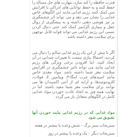
قدرت حافظه را کند سازد، مهارت های حل مساله را
حفظ کنند و به حفظ توانایی های ادراکی با افزایش
سن کمک کنند. رژیم غذایی مایند این الگوهای خاص
غذایی را نشان می دهد و می تواند اثر چشمگیری
بر تیز هوشی ذهنی داشته و به پیشگیری از زوال
عقل و بیماری آلزایمر کمک کند. حتی دنبال کردن
نسبی این رژیم غذایی می تواند فواید قابل توجهی
برای سلامت مغز داشته باشد.
اگر تا پیش از این یک رژیم غذایی سالم را دنبال می
کردید، احتمالا نیازی نیست تا تغییرات چندانی در آن
ایجاد کنید، اما افزودن برخی ویژگی های رژیم
غذایی مایند می تواند تاثیر چشمگیری در افزایش
سلامت مغز شما داشته باشد. مواد مغذی خاص
مانند اسیدهای چرب امگا-۳، ویتامین E، فولات،
کاروتنوئیدها، و آرایه ای از آنتی اکسیدان ها می
توانند برای سلامت مغز شما مفید باشند. اما در
نهایت همه چیز به اتخاذ عادت خوردن مواد غذایی
کامل در الگوهای متعادل باز می گردد.
مواد غذایی که در رژیم غذایی مایند خوردن آنها
تشویق می شود
سبزیجات سبز برگ – شش وعده یا بیشتر در هفته
سبزیجات دیگر – یک وعده یا بیشتر در روز