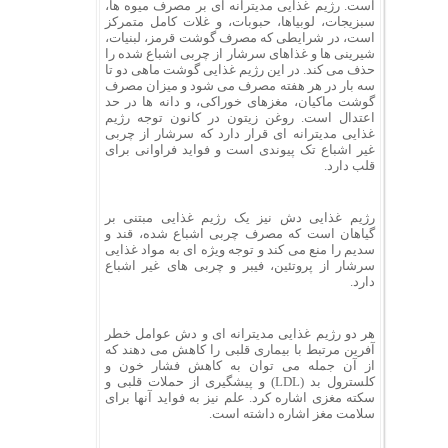
است. رژیم غذایی مدیترانه ای بر مصرف میوه ها،
سبزیجات، لوبیاها، حبوبات، و غلات کامل متمرکز
است، در شرایطی که مصرف گوشت قرمز، لبنیات،
شیرینی ها و غذاهای سرشار از چربی اشباع شده را
حذف می کند. در این رژیم غذایی گوشت ماهی دو تا
سه بار در هر هفته مصرف می شود و میزان مصرف
گوشت ماکیان، مغزهای خوراکی، و دانه ها در حد
اعتدال است. روغن زیتون در کانون توجه رژیم
غذایی مدیترانه ای قرار دارد که سرشار از چربی
غیر اشباع تک پیوندی است و فواید فراوانی برای
قلب دارد.
رژیم غذایی دش نیز یک رژیم غذایی مبتنی بر
گیاهان است که مصرف چربی اشباع شده، قند و
سدیم را منع می کند و توجه ویژه ای به مواد غذایی
سرشار از پروتئین، فیبر و چربی های غیر اشباع
دارد.
هر دو رژیم غذایی مدیترانه ای و دش عوامل خطر
آفرین مرتبط با بیماری قلبی را کاهش می دهند که
از آن جمله می توان به کاهش فشار خون و
کلسترول بد (LDL) و پیشگیری از حملات قلبی و
سکته مغزی اشاره کرد. علم نیز به فواید آنها برای
سلامت مغز اشاره داشته است.