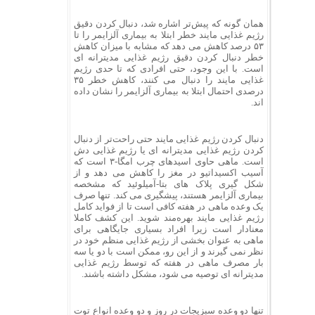
همان گونه که پیش‌تر اشاره شد، دنبال کردن دقیق
رژیم غذایی مایند خطر ابتلا به بیماری آلزایمر را تا
۵۳ درصد کاهش می دهد که مشابه با میزان کاهش
خطر دنبال کردن دقیق رژیم غذایی مدیترانه ای
است. با این وجود، حتی افرادی که تا حدی رژیم
غذایی مایند را دنبال می کنند، کاهش خطر ۳۵
درصدی احتمال ابتلا به بیماری آلزایمر را نشان داده
اند.
دنبال کردن رژیم غذایی مایند حتی راحت‌تر از دنبال
کردن رژیم غذایی مدیترانه ای یا رژیم غذایی دش
است. ماهی حاوی اسیدهای چرب امگا-۳ است که
آسیب اکسیداتیو در مغز را کاهش می دهد و از
شکل گیری پلاک های بتا-آمیلوئید که مشخصه
بیماری آلزایمر هستند، پیشگیری می کند. تنها صرف
یک وعده ماهی در هفته کافی است تا از فواید کامل
رژیم غذایی مایند بهره‌مند شوید. این کشف کاملا
معنادار است زیرا افراد بسیاری جایگاهی برای
ماهی به عنوان بخشی از رژیم غذایی منظم خود در
نظر نمی گیرند و از این رو، ممکن است با دو یا سه
بار مصرف ماهی در هفته که توسط رژیم غذایی
مدیترانه ای توصیه می شود، مشکل داشته باشند.
تنها دو وعده سبزیجات در روز و دو وعده انواع توت