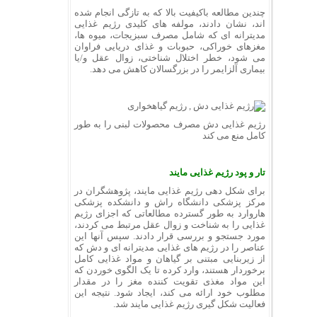
چندین مطالعه باکیفیت بالا که به تازگی انجام شده
اند، نشان دادند، مولفه های کلیدی رژیم غذایی
مدیترانه ای که شامل مصرف سبزیجات، میوه ها،
مغزهای خوراکی، حبوبات و غذای دریایی فراوان
می شود، خطر اختلال شناختی، زوال عقل و/یا
بیماری آلزایمر را در بزرگسالان کاهش می دهد.
رژیم غذایی دش مصرف محصولات لبنی را به طور
کامل منع می کند
تار و پود رژیم غذایی مایند
برای شکل دهی رژیم غذایی مایند، پژوهشگران در
مرکز پزشکی دانشگاه راش و دانشکده پزشکی
هاروارد به طور گسترده مطالعاتی که اجزای رژیم
غذایی را به شناخت و زوال عقل مرتبط می کردند،
مورد جستجو و بررسی قرار دادند. سپس آنها این
عناصر را در رژیم های غذایی مدیترانه ای و دش که
از زیربنایی مبتنی بر گیاهان و مواد غذایی کامل
برخوردار هستند، وارد کرده تا یک الگوی خوردن که
این مواد مغذی تقویت کننده مغز را در مقدار
مطلوب خود ارائه می کند، ایجاد شود. نتیجه این
فعالیت شکل گیری رژیم غذایی مایند شد.