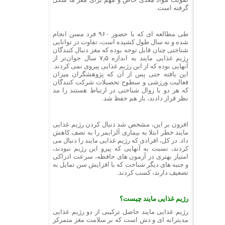
گرفته است.
طی مطالعه ای که با حضور ۹۶۰ فرد مسن انجام
شده و نه سال طول کشیده است، تفاوت در توانایی
شناختی چنان قابل توجه بوده که مغز دنبال کنندگان
رژیم غذایی مایند به اندازه ۷٫۵ سال جوان‌تر از
آنهایی بوده که از این رژیم غذایی پیروی نمی کردند.
این یافته حتی پس از آن که پژوهشگران میزان
فعالیت ورزشی و سطوح تحصیلات شرکت کنندگان
که هر دو با زوال شناختی در ارتباط هستند را مد
نظر قرار دادند، باز هم حفظ شد.
افزون بر این، مشخص شد دنبال کردن رژیم غذایی
مایند خطر ابتلا به بیماری آلزایمر را به نصف کاهش
داد. در کل، افرادی که رژیم غذایی مایند را دنبال می
کردند، نسبت به آنهایی که پیرو این رژیم نبودند،
امتیاز بهتری در آزمون های حافظه، سرعت ادراکی
و جنبه های دیگر شناخت که با افزایش سن تمایل به
تضعیف دارند، کسب کردند.
رژیم غذایی مایند چیست؟
رژیم غذایی مایند حاصل ترکیبی از دو رژیم غذایی
مدیترانه ای و دش است که بر سلامت مغز متمرکز