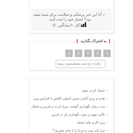
✅ آیا این خبر پزشکی و سلامت برای شما مفید
بود؟ امتیاز خود را ثبت کنید.
[کل:
0
میانگین:
0
]
به اشتراک بگذارید
https://iranmedlabs.com/?p=111262
خشک کردن میوه
تغذیه و رژیم آنلاین| مسیر اصولی کاهش یا افزایش وزن
مدت زمان نگهداری گوشت چرخ کرده در فریزر و یخچال
نکاتی مهم در مورد نگهداری نان در فریزر
ریزه کاری های انجماد
چرا نباید توت و خرما را با چای بخوریم؟!