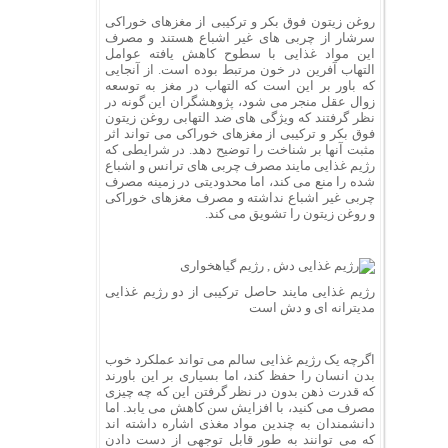
روغن زیتون فوق بکر و ترکیبی از مغزهای خوراکی
سرشار از چربی های غیر اشباع هستند و مصرف
این مواد غذایی با سطوح کاهش یافته عوامل
التهاب آفرین در خون مرتبط بوده است. از آنجایی
که باور بر این است که التهاب در مغز به توسعه
زوال عقل منجر می شود، پژوهشگران این گونه در
نظر گرفتند که ویژگی های ضد التهابی روغن زیتون
فوق بکر و ترکیبی از مغزهای خوراکی می تواند اثر
مثبت آنها بر شناخت را توضیح دهد. در شرایطی که
رژیم غذایی مایند مصرف چربی های ترانس و اشباع
شده را منع می کند، اما محدودیتی در زمینه مصرف
چربی غیر اشباع نداشته و مصرف مغزهای خوراکی
و روغن زیتون را تشویق می کند.
رژیم غذایی مایند حاصل ترکیبی از دو رژیم غذایی
مدیترانه ای و دش است
اگرچه یک رژیم غذایی سالم می تواند عملکرد خوب
بدن انسان را حفظ کند، اما بسیاری بر این باورند
که قدرت ذهن بدون در نظر گرفتن این که چه چیزی
مصرف می کنید، با افزایش سن کاهش می یابد. اما
دانشمندان به چندین مواد مغذی اشاره داشته اند
که می توانند به طور قابل توجهی از دست دادن