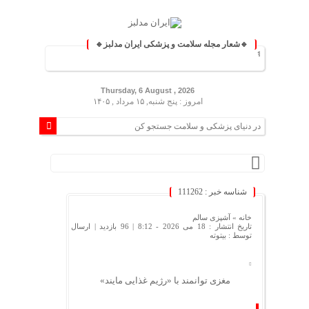
🔹شعار مجله سلامت و پزشکی ایران مدلبز🔹
⚕️ ایران مدلبز؛ پلی بین دانش
Thursday, 6 August , 2026
امروز : پنج شنبه, ۱۵ مرداد , ۱۴۰۵
شناسه خبر : 111262
خانه »
آشپزی سالم
تاریخ انتشار : 18 می 2026 - 8:12 |
96 بازدید
| ارسال
توسط :
بیتوته
مغزی توانمند با «رژیم غذایی مایند»