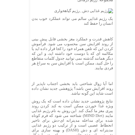
یک رژیم غذایی سالم می تواند عملکرد خوب بدن
انسان را حفظ کند
کاهش قدرت و عملکرد مغز بخشی قابل پیش بینی
از روند افزایش سن محسوب می شود. فراموش
کردن این که تلفن همراه خود را کجا قرار داده اید یا
مکالمه ای که با دوست خود داشته اید، و این که
دیگر همانند گذشته نمی توانید جدول کلمات متقاطع
را حل کنید، ممکن است با افزایش سن به سراغ هر
فردی بیایند.
اما آیا زوال شناختی باید بخشی اجتناب ناپذیر از
روند افزایش سن باشد؟ پژوهشی جدید نشان داده
است شاید این گونه نباشد.
نتایج پژوهشی جدید نشان داده است که یک روش
ویژه غذا خوردن ممکن است به کند کردن روند
پیری مغز ما کمک کند. این روش به نام رژیم غذایی
مایند (MIND Diet) شناخته می شود که فرم کوتاه
شده برای مداخله مدیترانه ای-دش برای تاخیر
انحطاط عصبی است و از ترکیب دو رژیم غذایی
مدیترانه ای و دش (DASH) و بهینه سازی برای
تقویت مواد مغذی خاص و مهم برای مغز ما شکل