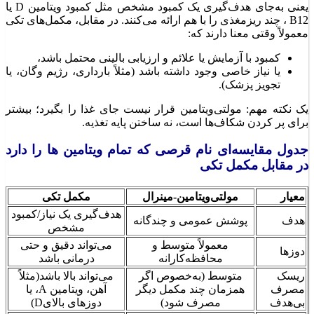
یعنی به‌جای هدف‌گیری یک کمبود مشخص مثل کمبود ویتامین D یا
B12 ، چند ریزمغذی را با هم ارائه می‌کنند. در مقابل، مکمل‌های تکی
معمولاً وقتی معنا دارند که:
کمبود با آزمایش یا علائم و ارزیابی بالینی محتمل باشد،
یا نیاز خاصی وجود داشته باشد (مثلاً بارداری، رژیم وگان، یا
تجویز پزشک).
یک نکته مهم: مولتی‌ویتامین قرار نیست جای غذا را بگیرد؛ بیشتر
برای پر کردن شکاف‌ها است، نه ساختن پایه تغذیه.
جدول مقایسه‌ای نام قرصی که تمام ویتامین ها را دارد
در مقابل مکمل تکی
معیار
مولتی‌ویتامین-مینرال
مکمل تکی
هدف‌گیری یک نیاز/کمبود
هدف
پوشش عمومی و چندگانه
مشخص
معمولاً متوسط و
می‌تواند دقیق و حتی
دوزها
محافظه‌کارانه
درمانی باشد
ریسک
متوسط (به‌خصوص اگر
می‌تواند بالا باشد(مثلاً
مصرف
همزمان چند مکمل دیگر
آهن، ویتامین A، یا
بی‌هدف
مصرف شود)
دوزهای بالایD)