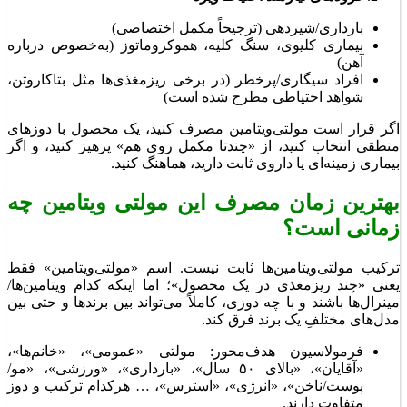
بارداری/شیردهی (ترجیحاً مکمل اختصاصی)
بیماری کلیوی، سنگ کلیه، هموکروماتوز (به‌خصوص درباره
آهن)
افراد سیگاری/پرخطر (در برخی ریزمغذی‌ها مثل بتاکاروتن،
شواهد احتیاطی مطرح شده است)
اگر قرار است مولتی‌ویتامین مصرف کنید، یک محصول با دوزهای
منطقی انتخاب کنید، از «چندتا مکمل روی هم» پرهیز کنید، و اگر
بیماری زمینه‌ای یا داروی ثابت دارید، هماهنگ کنید.
بهترین زمان مصرف این مولتی ویتامین چه
زمانی است؟
ترکیب مولتی‌ویتامین‌ها ثابت نیست. اسم «مولتی‌ویتامین» فقط
یعنی «چند ریزمغذی در یک محصول»؛ اما اینکه کدام ویتامین‌ها/
مینرال‌ها باشند و با چه دوزی، کاملاً می‌تواند بین برندها و حتی بین
مدل‌های مختلفِ یک برند فرق کند.
فرمولاسیون هدف‌محور: مولتی «عمومی»، «خانم‌ها»،
«آقایان»، «بالای ۵۰ سال»، «بارداری»، «ورزشی»، «مو/
پوست/ناخن»، «انرژی»، «استرس»، … هرکدام ترکیب و دوز
متفاوت دارند.