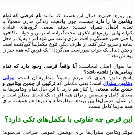
این روزها خیلی‌ها دنبال این هستند که بدانند
نام قرصی که تمام
ویتامین ها را دارد
چیست، چون واقعیت زندگی مدرن معمولاً با
تغذیه ایده‌آل همراه نیست: حذف بعضی گروه‌های غذایی،
کم‌اشتهایی، رژیم‌های لاغری سخت‌گیرانه، استرس و خواب ناکافی،
یا حتی حس خستگی و افت انرژی باعث می‌شود افراد به یک راه‌حل
ساده و سریع فکر کنند. از طرف دیگر، تنوع مکمل‌ها گیج‌کننده است
و ذهن دنبال یک جواب سرراست می‌گردد: “یک قرص که همه چیز را
پوشش دهد.”
اما سوال اصلی اینجاست:
آیا واقعاً قرصی وجود دارد که تمام
ویتامین‌ها را داشته باشد؟
پاسخ دقیق: چیزی که مردم معمولاً منظورشان است،
مولتی
ویتامین مینرال
است؛ یعنی مکملی که
ترکیبی از چندین ویتامین و
چندین ماده معدنی
را کنار هم دارد. با این حال تمام ویتامین‌ها به
معنای کامل و بی‌نقص و برای همه افراد، یک ادعای مطلق است و
در عمل، فرمول‌ها بین برندها متفاوت‌اند و دوزها هم همیشه برای
همه نیازها کامل نیست.
این قرص چه تفاوتی با مکمل‌های تکی دارد؟
مولتی‌ویتامین مینرال‌ها برای پوشش عمومی طراحی می‌شوند؛