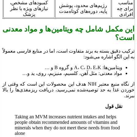
مناسب
کمبودهای مشخص،
رژیم‌های محدود، پوشش
برای چه
نیازهای ویژه با نظر
پایه، دوره‌های کوتاه‌مدت
افرادی
پزشک
این مکمل شامل چه ویتامین‌ها و مواد معدنی
است؟
ترکیب دقیق بسته به برند متفاوت است، اما در منابع فارسی معمولاً
به این الگو اشاره می‌شود:
ویتامین‌ها: A، C، D، E،K و گروه B و …
مواد معدنی: مثل آهن، کلسیم، منیزیم، روی، ید و…
از نگاه منبع معتبر NIH هدف این محصولات این است که وقتی از
خوردن غذا به حد توصیه‌شده نمی‌رسید، دریافت ریزمغذی‌ها را بالا
ببرند.
نقل قول
Taking an MVM increases nutrient intakes and helps
people obtain recommended amounts of vitamins and
minerals when they do not meet these needs from food
alone