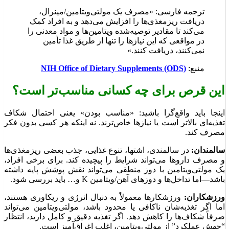
ترجمه فارسی: «مصرف یک مولتی‌ویتامین/مینرال،
دریافت ریزمغذی‌ها را افزایش می‌دهد و به افراد کمک
می‌کند تا مقادیر توصیه‌شده ویتامین‌ها و مواد معدنی را
در مواقعی که این نیازها را تنها از طریق غذا تأمین
نمی‌کنند، دریافت کنند.»
منبع:
NIH Office of Dietary Supplements (ODS)
این قرص برای چه کسانی مناسب‌تر است؟
اینجا باید واقع‌گرا باشید: «مناسب بودن» یعنی احتمال شکاف
تغذیه‌ای بالاتر است یا نیازها خاص‌ترند. نه اینکه هر کسی بدون فکر
مصرف کند.
سالمندان:
در سالمندی، اشتها، تنوع غذایی، جذب بعضی ریزمغذی‌ها
و مصرف داروها می‌تواند شرایط را پیچیده کند. برای برخی افراد،
یک مولتی‌ویتامین با دوز منطقی می‌تواند نقش پوشش پایه داشته
باشد—اما تداخل‌ها و دوزهای آهن/ویتامین K و… باید بررسی شود.
ورزشکاران:
ورزشکارها معمولاً به دنبال انرژی و ریکاوری هستند،
اما اگر تغذیه‌شان ناکافی یا محدود باشد، مولتی‌ویتامین می‌تواند
صرفاً شکاف‌ها را کاهش دهد. اگر تغذیه دقیق و کامل دارید، انتظار
“جهش عملکرد” از مولتی‌ویتامین، اغلب اغراق‌آمیز است.