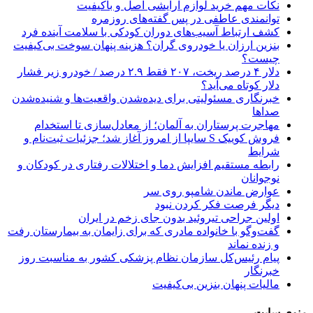
نکات مهم خرید لوازم آرایشی اصل و باکیفیت
توانمندی عاطفی در پس گفته‌های روزمره
کشف ارتباط آسیب‌های دوران کودکی با سلامت آینده فرد
بنزین ارزان یا خودروی گران؟ هزینه پنهان سوخت بی‌کیفیت
چیست؟
دلار ۴ درصد ریخت، ۲۰۷ فقط ۲.۹ درصد / خودرو زیر فشار
دلار کوتاه می‌آید؟
خبرنگاری مسئولیتی برای دیده‌شدن واقعیت‌ها و شنیده‌شدن
صداها
مهاجرت پرستاران به آلمان؛ از معادل‌سازی تا استخدام
فروش کوییک S سایپا از امروز آغاز شد؛ جزئیات ثبت‌نام و
شرایط
رابطه مستقیم افزایش دما و اختلالات رفتاری در کودکان و
نوجوانان
عوارض ماندن شامپو روی سر
دیگر فرصت فکر کردن نبود
اولین جراحی تیروئید بدون جای زخم در ایران
گفت‌وگو با خانواده مادری که برای زایمان به بیمارستان رفت
و زنده نماند
پیام رئیس‌کل سازمان نظام پزشکی کشور به مناسبت روز
خبرنگار
مالیات پنهان بنزین بی‌کیفیت
منوی سایت