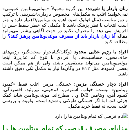
زنان باردار یا شیرده:
این گروه معمولاً «مولتی‌ویتامین عمومی»
نمی‌خواهد؛ اغلب به مکمل‌های مخصوص بارداری/شیردهی با ترکیب
و دوز مناسب (مثل فولیک اسید، آهن، ید، ویتامینD) نیاز دارد و بهتر
است انتخاب با نظر پزشک باشد تا مکملی که خطر سقط جنین را
افزایش می دهد را مصرف نکنید در جهت آگاهی بیشتر می‌توانید
مقاله
آیا زنان باردار باید از مصرف مولتی‌ویتامین پرهیز کنند؟
را
مطالعه کنید.
افراد با رژیم غذایی محدود
(وگان/گیاه‌خوار سخت‌گیر، رژیم‌های
حذف‌محور، حساسیت‌ها، یا افرادی با تنوع کم غذایی): اینجا
مولتی‌ویتامین می‌تواند منطقی‌تر باشد، ولی باز هم ممکن است
بعضی کمبودها مثل B۱۲ در وگان‌ها نیاز به مکمل تکی دقیق داشته
باشد.
افراد دچار خستگی مزمن:
خستگی مزمن اغلب فقط «کمبود
ویتامین» نیست: خواب، استرس، کم‌خونی، تیروئید، افسردگی،
کمبود آهن، ویتامین D/B و… مطرح‌اند. مولتی‌ویتامین شاید کمک
جزئی کند، اما اگر خستگی طولانی و شدید است، اولویت با بررسی
علت است، نه فقط خرید مکمل.
مزایای مصرف قرصی که تمام ویتامین ها را