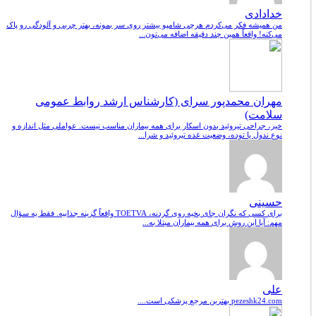
خدادادی
من همیشه فکر می‌کردم هرچی شامپو بیشتر روی سر بمونه، بهتر چربی و آلودگی رو پاک
می‌کنه! واقعاً همین چند دقیقه اضافه می‌تون...
مهران محمدپور سرای (کارشناس ارشد روابط عمومی
سلامت)
خیر، جراحی تیروئید بدون اسکار برای همه بیماران مناسب نیست. عواملی مثل اندازه و
نوع ندول یا توده، وضعیت غده تیروئید و شرا...
حسینی
برای کسی که نگران جای بخیه روی گردنه، TOETVA واقعاً گزینه جذابیه. فقط یه سؤال
مهم: آیا این روش برای همه بیماران مبتلا به...
علی
pezeshk24.com بهترین مرجع پزشکی است....