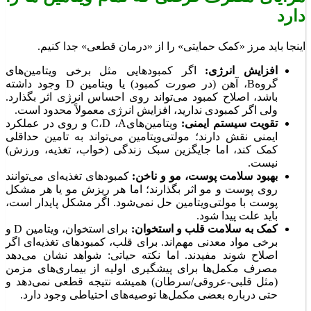
دارد
اینجا باید مرز «کمک حمایتی» را از «درمان قطعی» جدا کنیم.
افزایش انرژی:
اگر کمبودهایی مثل برخی ویتامین‌های
گروهB، آهن (در صورت کمبود) یا ویتامین D وجود داشته
باشد، اصلاح کمبود می‌تواند روی احساس انرژی اثر بگذارد.
ولی اگر کمبودی ندارید، افزایش انرژی معمولاً محدود است.
تقویت سیستم ایمنی:
ویتامین‌هایC،D ،A و روی در عملکرد
ایمنی نقش دارند؛ مولتی‌ویتامین می‌تواند به تامین حداقلی
کمک کند، اما جایگزین سبک زندگی (خواب، تغذیه، ورزش)
نیست.
بهبود سلامت پوست، مو و ناخن:
کمبودهای تغذیه‌ای می‌توانند
روی پوست و مو اثر بگذارند؛ اما هر ریزش مو یا هر مشکل
پوست با مولتی‌ویتامین حل نمی‌شود. اگر مشکل پایدار است،
باید علت پیدا شود.
کمک به سلامت قلب و استخوان:
برای استخوان، ویتامین D و
برخی مواد معدنی مهم‌اند. برای قلب، کمبودهای تغذیه‌ای اگر
اصلاح شوند مفیدند. اما نکته حیاتی: شواهد نشان می‌دهد
مصرف مکمل‌ها برای پیشگیری اولیه از بیماری‌های مزمن
(مثل قلبی-عروقی/سرطان) همیشه نتیجه قطعی نمی‌دهد و
حتی درباره بعضی مکمل‌ها توصیه‌های احتیاطی وجود دارد.