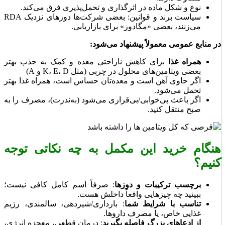
نوع و شکل ماده در اثرگذاری و تحمل‌پذیری فرق می‌کند.
سیاست برند و قوانین: بعضی شرکت‌ها دوزهای نزدیک RDA
می‌زنند، بعضی «مگادوز» برای بازاریابی.
در منابع عمومی معمولاً پیشنهاد می‌شود:
همراه غذا
برای کاهش ناراحتی معده و کمک به جذب بهتر
بعضی ویتامین‌های محلول در چربی (مثل K، E، D و A)
اگر حاوی آهن است و معده‌تان حساس است، همراه غذا بهتر
تحمل می‌شود.
اگر باعث بی‌خوابی/بی‌قراری می‌شود (به‌ندرت)، مصرف را به
صبح منتقل کنید.
هنگام خرید این مکمل به چه نکاتی توجه
کنیم؟
برچسب ترکیبات و دوزها
: صرفاً اسم کامل کافی نیست؛
ببینید چه چیزهایی واقعاً داخلش هست.
تناسب با شرایط شما
: بارداری/شیردهی، سالمندی، رژیم
غذایی خاص، یا مصرف داروها.
از ادعاهای بزرگ فاصله بگیرید
: درمان قطعی، معجزه انرژی،