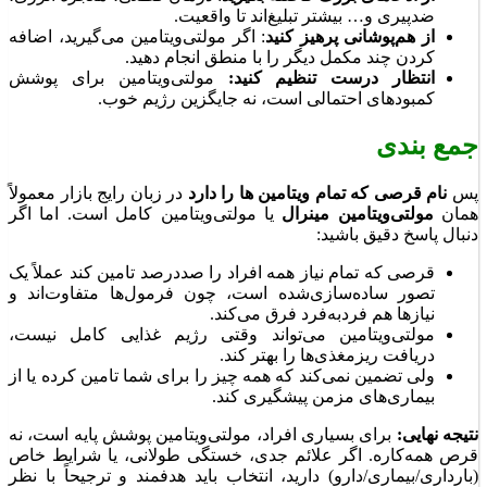
ضدپیری و… بیشتر تبلیغ‌اند تا واقعیت.
از هم‌پوشانی پرهیز کنید
: اگر مولتی‌ویتامین می‌گیرید، اضافه
کردن چند مکمل دیگر را با منطق انجام دهید.
انتظار درست تنظیم کنید:
مولتی‌ویتامین برای پوشش
کمبودهای احتمالی است، نه جایگزین رژیم خوب.
جمع بندی
پس
نام قرصی که تمام ویتامین ها را دارد
در زبان رایج بازار معمولاً
همان
مولتی‌ویتامین مینرال
یا مولتی‌ویتامین کامل است. اما اگر
دنبال پاسخ دقیق باشید:
قرصی که تمام نیاز همه افراد را صددرصد تامین کند عملاً یک
تصور ساده‌سازی‌شده است، چون فرمول‌ها متفاوت‌اند و
نیازها هم فردبه‌فرد فرق می‌کند.
مولتی‌ویتامین می‌تواند وقتی رژیم غذایی کامل نیست،
دریافت ریزمغذی‌ها را بهتر کند.
ولی تضمین نمی‌کند که همه چیز را برای شما تامین کرده یا از
بیماری‌های مزمن پیشگیری کند.
نتیجه نهایی:
برای بسیاری افراد، مولتی‌ویتامین پوشش پایه است، نه
قرص همه‌کاره. اگر علائم جدی، خستگی طولانی، یا شرایط خاص
(بارداری/بیماری/دارو) دارید، انتخاب باید هدفمند و ترجیحاً با نظر