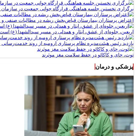
برگزاری نخستین جلسه هماهنگی قرارگاه جوانی جمعیت در سازمان 
اعتراض پرستاران بیمارستان فیاض‌بخش ریشه در مطالبات صنفی و اج
اربعین، جلوه‌ای از عشق، ایثار و همدلی در مسیر سیدالشهدا (ع) است
بازدید رئیس هیئت‌مدیره نظام پرستاری ارومیه از روند خدمت‌رسانی
توت، چای و کاکائو در حفظ سلامت مغز موثرند
پزشکی و درمان