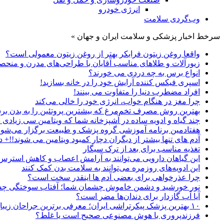
انرژی خودرو
وب‌گردی سلامت
سرخط اخبار پزشکی و سلامت ایران و جهان »
واقعا روغن زیتون فرابکر بهتر از روغن زیتون معمولی است؟
زیورآلات و طلاهای مناسب آقایان با طراحی‌های مدرن و منحصر
انواع برس به چه دردی می خورند؟
اسپری فیکس کننده آرایش خود را در خانه بسازید!
افراد مضطرب دنیا را متفاوت می بینند!
چرا مغز در هنگام خواب، انرژی خود را خالی می‌کند
بهترین روش مصرف تخم‌مرغ که بیشترین پروتئین را به بدن برس
چند گیاه و ادویه ساده در آشپزخانه شما که ویتامین سی زیادی د
هفتادمین برنامه آموزشی گروه پزشک و طبیعت برگزار می‌شود
آدم های تنها بیشتر از دیگران دچار کمبود ویتامین می شوند!!+ د
تغذیه مناسب برای بعد از ترک سیگار
این گیاهان دارویی می‌توانند به آرامش اعصاب و کاهش استرس
این ادویه‌های روزمره می‌توانند به سلامت بدن کمک کنند
چرا عذرخواهی برای بعضی آدم ها اینقدر سخت است؟
نور خورشید و دشمن خاموش چشمان شما؛ آفتاب سوختگی 
آیا آب گازدار برای دندان‌ها مضر است؟
۱۰ بهترین پزشک پیکرتراشی ایران؛ معرفی برترین جراحان زیبایی بدن
فرزندپروری با هوش مصنوعی صحیح است یا غلط؟