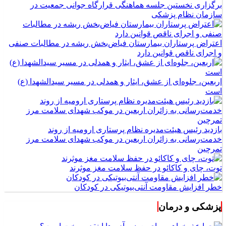
برگزاری نخستین جلسه هماهنگی قرارگاه جوانی جمعیت در
سازمان نظام پزشکی
اعتراض پرستاران بیمارستان فیاض‌بخش ریشه در مطالبات صنفی
و اجرای ناقص قوانین دارد
اربعین، جلوه‌ای از عشق، ایثار و همدلی در مسیر سیدالشهدا (ع)
است
بازدید رئیس هیئت‌مدیره نظام پرستاری ارومیه از روند
خدمت‌رسانی به زائران اربعین در موکب شهدای سلامت مرز
تمرچین
توت، چای و کاکائو در حفظ سلامت مغز موثرند
خطر افزایش مقاومت آنتی‌بیوتیکی در کودکان
پزشکی و درمان