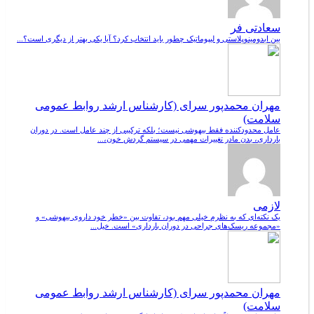
سعادتی فر
بین ابدومینوپلاستی و لیپوماتیک چطور باید انتخاب کرد؟ آیا یکی بهتر از دیگری است؟...
مهران محمدپور سرای (کارشناس ارشد روابط عمومی
سلامت)
عامل محدودکننده فقط بیهوشی نیست؛ بلکه ترکیبی از چند عامل است. در دوران
بارداری، بدن مادر تغییرات مهمی در سیستم گردش خون،...
لازمی
یک نکته‌ای که به نظرم خیلی مهم بود، تفاوت بین «خطر خود داروی بیهوشی» و
«مجموعه ریسک‌های جراحی در دوران بارداری» است. خیل...
مهران محمدپور سرای (کارشناس ارشد روابط عمومی
سلامت)