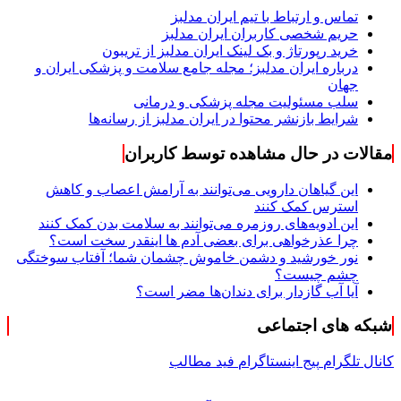
تماس و ارتباط با تیم ایران مدلبز
حریم شخصی کاربران ایران مدلبز
خرید رپورتاژ و بک لینک ایران مدلبز از تریبون
درباره ایران مدلبز؛ مجله جامع سلامت و پزشکی ایران و
جهان
سلب مسئولیت مجله پزشکی و درمانی
شرایط بازنشر محتوا در ایران مدلبز از رسانه‌ها
مقالات در حال مشاهده توسط کاربران
این گیاهان دارویی می‌توانند به آرامش اعصاب و کاهش
استرس کمک کنند
این ادویه‌های روزمره می‌توانند به سلامت بدن کمک کنند
چرا عذرخواهی برای بعضی آدم ها اینقدر سخت است؟
نور خورشید و دشمن خاموش چشمان شما؛ آفتاب سوختگی
چشم چیست؟
آیا آب گازدار برای دندان‌ها مضر است؟
شبکه های اجتماعی
کانال تلگرام
پیج اینستاگرام
فید مطالب