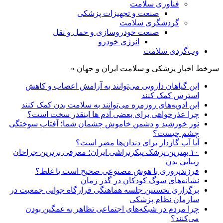
فناوری سلامت
صنعت و تجهیزات پزشکی
گردشگری سلامت
صنعت خودروسازی و حمل و نقل
انرژی خودرو
وب‌گردی سلامت
سرخط اخبار پزشکی و سلامت ایران و جهان »
این گیاهان دارویی می‌توانند به آرامش اعصاب و کاهش
استرس کمک کنند
این ادویه‌های روزمره می‌توانند به سلامت بدن کمک کنند
چرا عذرخواهی برای بعضی آدم ها اینقدر سخت است؟
نور خورشید و دشمن خاموش چشمان شما؛ آفتاب سوختگی
چشم چیست؟
آیا آب گازدار برای دندان‌ها مضر است؟
۱۰ بهترین پزشک پیکرتراشی ایران؛ معرفی برترین جراحان
زیبایی بدن
فرزندپروری با هوش مصنوعی صحیح است یا غلط؟
نشانه‌های سوگ کودکان در گذر زمان
برگزاری نخستین جلسه هماهنگی قرارگاه جوانی جمعیت در
سازمان نظام پزشکی
چرا مردم در شبکه‌های اجتماعی تظاهر به غمگین بودن
می‌کنند؟