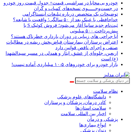
خودرو بی‌محابا در سراشیبی قیمت+ جدول قیمت روز خودرو
در جست‌وجـــــوی نسخه‌های کمیاب و گران
توضیحات یک متخصص درباره تبلیغات اینستاگرامی
خداحافظی با عینک بعد از ۵۰ سالگی؛ واقعیت یا شایعه؟
ثبت‌نام جدید سایپا آغاز می‌شود؛ فروش کوئیک S با
پیش‌پرداخت ۵۰۰ میلیونی
آیا جراحی های زیبایی در دوران بارداری خطرناک هستند؟
اعتراض پرستاران بیمارستان فیاض‌بخش ریشه در مطالبات
صنفی و اجرای ناقص قوانین دارد
اربعین، جلوه‌ای از عشق، ایثار و همدلی در مسیر سیدالشهدا
(ع) است
بازار خودرو برای خودروهای ۵-۱۰ میلیاردی آماده نیست!
نظام سلامت
دانشگاه‌های علوم پزشکی
کادر درمان، پزشکان و پرستاران
سلامت استان‌ها
اخبار بین المللی سلامت
پزشکی و درمان
انواع بیماری‌ها
دندان پزشکی