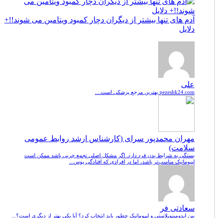
آدم های تنها بیشتر از دیگران دچار کمبود ویتامین می شوند!!+
دلایل
علی
pezeshk24.com بهترین مرجع پزشکی است....
مهران محمدپور سرای (کارشناس ارشد روابط عمومی
سلامت)
بستگی به شرایط بدن فرد دارد. اگر مشکل اصلی تجمع چربی باشد ممکن است
لیپوماتیک مناسب‌تر باشد، اما در افرادی که افتادگی پوس...
سعادتی فر
بین ابدومینوپلاستی و لیپوماتیک چطور باید انتخاب کرد؟ آیا یکی بهتر از دیگری است؟...