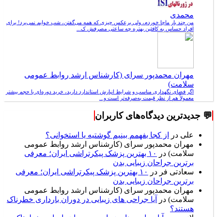
محمدی
من چند بار ماچا خوردم، ولی برعکس چیزی که همه می‌گفتن، شب خوابم نمی‌برد! برای
افراد حساس به کافئین بهتره چه ساعتی مصرفش ک...
مهران محمدپور سرای (کارشناس ارشد روابط عمومی
سلامت)
اگر فضای نگهداری مناسب و شرایط انبارش استاندارد دارید، خرید دوره‌ای با حجم بیشتر
معمولاً هم از نظر قیمت به‌صرفه‌تر است و...
💬 جدیدترین دیدگاه‌های کاربران
علی
در
از کجا بفهمم بینیم گوشتیه یا استخوانی؟
مهران محمدپور سرای (کارشناس ارشد روابط عمومی
سلامت)
در
۱۰ بهترین پزشک پیکرتراشی ایران؛ معرفی
برترین جراحان زیبایی بدن
سعادتی فر
در
۱۰ بهترین پزشک پیکرتراشی ایران؛ معرفی
برترین جراحان زیبایی بدن
مهران محمدپور سرای (کارشناس ارشد روابط عمومی
سلامت)
در
آیا جراحی های زیبایی در دوران بارداری خطرناک
هستند؟