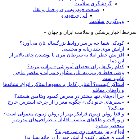
گردشگری سلامت
صنعت خودروسازی و حمل و نقل
انرژی خودرو
وب‌گردی سلامت
سرخط اخبار پزشکی و سلامت ایران و جهان »
کودکی شما چه بر سر روابط بزرگسالی‌تان می‌آورد؟
آرایش موی بلند زنانه و مجلسی
افزایش خطر ابتلا به سرطان مری با نوشیدن چای بالاتر از
این دما
کدام رنگ‌ها برای «فضای آموزشی» مناسب‌ترند؟
وقتی فقط قربانی به اتاق مشاوره می‌آید و مقصرِ ماجرا
غایب است
استاکر کیست؟ آشنایی کامل با مفهوم استاکر، انواع، نشانه‌ها
و راه‌های مقابله
چرا آدم‌های تنها بیشتر در معرض کمبود ویتامین هستند؟
«سفرهای خانوادگی» چگونه مغز را از چرخه استرس خارج
می‌کند؟
واقعا روغن زیتون فرابکر بهتر از روغن زیتون معمولی است؟
زیورآلات و طلاهای مناسب آقایان با طراحی‌های مدرن و
منحصر به فرد
انواع برس به چه دردی می خورند؟
اسپری فیکس کننده آرایش خود را در خانه بسازید!