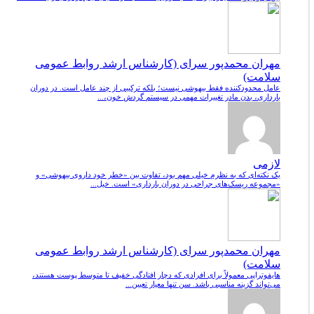
مهران محمدپور سرای (کارشناس ارشد روابط عمومی
سلامت)
عامل محدودکننده فقط بیهوشی نیست؛ بلکه ترکیبی از چند عامل است. در دوران
بارداری، بدن مادر تغییرات مهمی در سیستم گردش خون،...
لازمی
یک نکته‌ای که به نظرم خیلی مهم بود، تفاوت بین «خطر خود داروی بیهوشی» و
«مجموعه ریسک‌های جراحی در دوران بارداری» است. خیل...
مهران محمدپور سرای (کارشناس ارشد روابط عمومی
سلامت)
هایفوتراپی معمولاً برای افرادی که دچار افتادگی خفیف تا متوسط پوست هستند،
می‌تواند گزینه مناسبی باشد. سن تنها معیار تعیین...