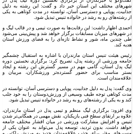
گفت‌وگو با خبرنگاران از برگزاری نخستین دوره لیگ پدل در
شهرهای مختلف این استان خبر داد و گفت: این رشته به دلیل
جذابیت، پویایی و دسترسی آسان، توانسته در مدت کوتاهی به یکی
از رشته‌های رو به رشد در خانواده تنیس تبدیل شود.
احمدی اظهار داشت: این رقابت‌ها به صورت تیمی و در قالب لیگ و
در شهرهای میزبان مسابقات برگزار خواهد شد و پیش‌بینی می‌شود
طی چندین ماه، شور و نشاط تازه‌ای را به فضای ورزش استان
هدیه کند.
رئیس هیئت تنیس استان مازندران با اشاره به استقبال چشمگیر
جامعه ورزشی از رشته پدل، تصریح کرد: برگزاری نخستین دوره
لیگ پدل استان، گامی مهم در مسیر گسترش این رشته و ایجاد
بستر مناسب برای حضور گسترده‌تر ورزشکاران، مربیان و
علاقه‌مندان است.
وی گفت: پدل به دلیل جذابیت، پویایی و دسترسی آسان، توانسته در
مدت کوتاهی توجه طیف وسیعی از ورزش‌دوستان را به خود جلب
کند و به یکی از رشته‌های رو به رشد در خانواده تنیس تبدیل شود.
وی افزود: برگزاری لیگ منظم و تیمی پدل در استان مازندران،
علاوه بر ارتقای سطح فنی بازیکنان، نقش مهمی در همگانی‌تر شدن
تنیس و افزایش مشارکت ورزشی در میان اقشار مختلف جامعه
خواهد داشت. بدون تردید، توسعه پدل می‌تواند به عنوان یکی از
مسیرهای مؤثر برای جذب علاقه‌مندان جدید به ورزش راکتی و