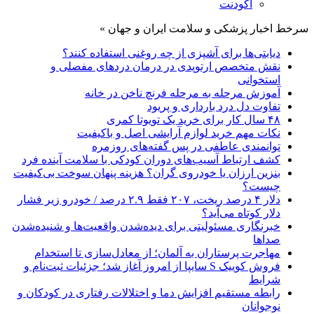
آکودنت
سرخط اخبار پزشکی و سلامت ایران و جهان »
دیابتی‌ها برای آشپزی از چه روغنی استفاده کنند؟
نقش متخصص ارتوپدی در درمان دردهای مفصلی و
استخوانی
آموزش مرحله به مرحله فرنچ ناخن در خانه
تفاوت دل درد بارداری و پریود
۴۸ سال کار برای خرید یک تویوتا کمری
نکات مهم خرید لوازم آرایشی اصل و باکیفیت
توانمندی عاطفی در پس گفته‌های روزمره
کشف ارتباط آسیب‌های دوران کودکی با سلامت آینده فرد
بنزین ارزان یا خودروی گران؟ هزینه پنهان سوخت بی‌کیفیت
چیست؟
دلار ۴ درصد ریخت، ۲۰۷ فقط ۲.۹ درصد / خودرو زیر فشار
دلار کوتاه می‌آید؟
خبرنگاری مسئولیتی برای دیده‌شدن واقعیت‌ها و شنیده‌شدن
صداها
مهاجرت پرستاران به آلمان؛ از معادل‌سازی تا استخدام
فروش کوییک S سایپا از امروز آغاز شد؛ جزئیات ثبت‌نام و
شرایط
رابطه مستقیم افزایش دما و اختلالات رفتاری در کودکان و
نوجوانان