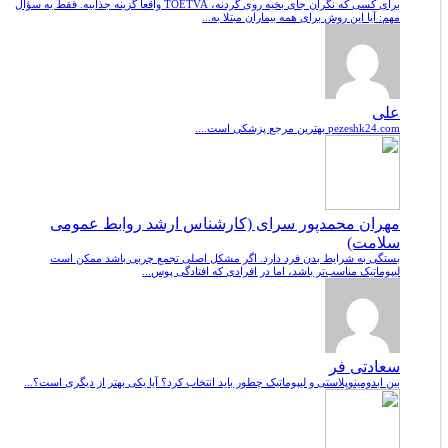
برای کسی که نگران جای بخیه روی گردنه، TOETVA واقعاً گزینه جذابیه. فقط یه سؤال
مهم: آیا این روش برای همه بیماران مبتلا به...
علی
pezeshk24.com بهترین مرجع پزشکی است....
مهران محمدپور سرای (کارشناس ارشد روابط عمومی
سلامت)
بستگی به شرایط بدن فرد دارد. اگر مشکل اصلی تجمع چربی باشد ممکن است
لیپوماتیک مناسب‌تر باشد، اما در افرادی که افتادگی پوس...
سعادتی فر
بین ابدومینوپلاستی و لیپوماتیک چطور باید انتخاب کرد؟ آیا یکی بهتر از دیگری است؟...