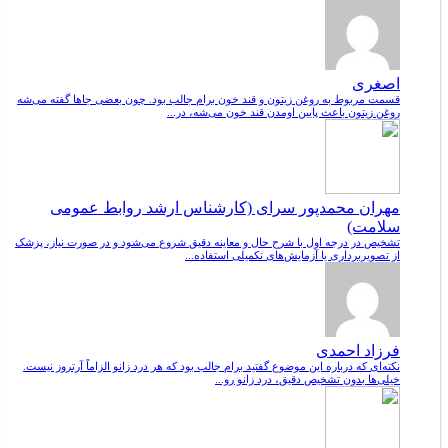
اصغری
قسمت مربوط به روغن زیتون و قند خون برام جالب بود. چون بعضی جاها گفته می‌شه
روغن زیتون باعث پایین اومدن قند خون می‌شه، در...
مهران محمدپور سرای (کارشناس ارشد روابط عمومی
سلامت)
تشخیص در درجه اول با شرح حال و معاینه دقیق شروع می‌شود و در صورت نیاز، پزشک
از تصویربرداری یا آزمایش‌های تکمیلی استفاده...
فرزاد احمدی
نکته‌ای که درباره این موضوع گفتید برام جالب بود که هر درد زانو الزاماً آرتروز نیست.
خیلی‌ها بدون تشخیص دقیق، درد زانو رو...