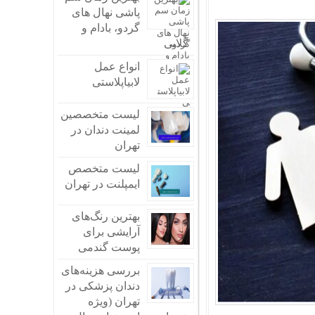
پاشی نهال های
گردو، بادام و
جوانی جمعیت در سازمان نظام پزشکی
گلابی
مگین بودن می‌کنند؟
قیمت روز خودرو
انواع عمل
ن
لابیاپلاستی
لیست متخصصین
لمینت دندان در
تهران
لیست متخصص
ایمپلنت در تهران
بهترین رنگ‌های
آرایشی برای
پوست گندمی
بررسی هزینه‌های
دندان پزشکی در
تهران (ویژه