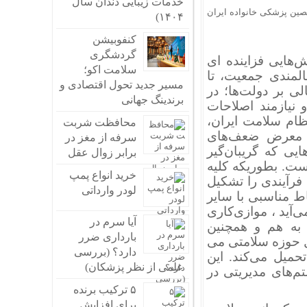
خدمات زیبایی دندان سال
ین پزشکی خانواده ایران
۱۴۰۴)
کنفوبیشن
گردشگری
‌هایی فزاینده ای
سلامت اکو؛
سالمندی جمعیت، تا
مسیر جدید تحول اقتصادی و
ی بر دولت‌ها؛ در
برندینگ جهانی
نیازمند اصلاحات
ظام سلامت ایران،
محافظت شربت
ر معرض ضعف‌های
سرفه از مغز در
یی که گریبان‌گیر
برابر زوال عقل
ست. بطوریکه کلیه
خرید انواع پمپ
فرآیندی را تشکیل
لودر وارداتی
ط مناسبی با سایر
‌آید ، موازی‌کاری
آیا سرم در
به هم و همچنین
بارداری ضرر
ل حوزه سلامتی می
دارد؟ (بررسی
حمیل می‌کند. این
علمی از نظر پزشکان)
‌های مدیریتی در
۵ ترکیب برنده
برای افزایش