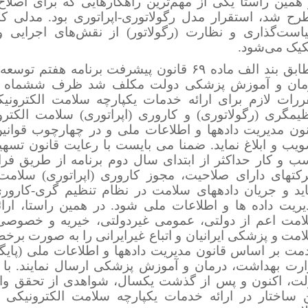
 همین راستا یکی از مهم‌ترین راهکارهایی که برای اصل
رح شد، استقرار مدل رگولاتوری-اپراتوری بود. مدلی ک
است‌گذاری و نظارت (رگولاتور) از نقش‌های اجرایی و 
کیک می‌شود.
مطابق بند الف ماده ۶۹ قانون پیشرفت برنامه هفت
مان و آموزش پزشکی دولت مکلف شد ظرف ششماه اول
ررات لازم برای ارائه خدمات یکپارچه سلامت الکترونی
ظیمگری (رگولاتوری) و کاروری (اپراتوری) سلامت الکترو
نون مدیریت دادهها و اطلاعات ملی و در چهارچوب قوانین
ویب و ابلاغ نماید. ضمنا می بایست با رعایت قانون تس
ب و کار حداکثر از ابتدای سال دوم برنامه از طریق فراخ
کتهای دارای صلاحیت، مجوز کاروری (اپراتوری) سلامت 
اید و جریان دادههای سلامت در نظام تنظیم گری-کارور
یریت داده ها و اطلاعات ملی شود. در همین راستا، ارا
امت اعم از دولتی، عمومی غیردولتی، خیریه و خصوصی 
مت و پزشکی ایرانیان و اتباع غیرایرانی را به صورت برخط 
مت بر اساس قانون مدیریت دادهها و اطلاعات ملی (پایگ
ارت بهداشت، درمان و آموزش پزشکی ارسال نمایند. با ابل
لت، اکنون و پس از گذشت یکسال، شواهدی از تحقق واق
ن ساختار در ارائه خدمات یکپارچه سلامت الکترونیکی و