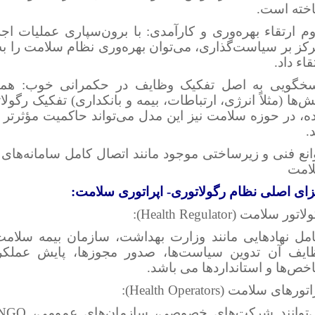
خته است.
م ارتقاء بهره‌وری و کارآمدی: با برون‌سپاری عملیات اجرا
رکز بر سیاست‌گذاری، می‌توان بهره‌وری نظام سلامت را 
قاء داد.
سخگویی به اصل تفکیک وظایف در حکمرانی خوب: همان
‌ها (مثلاً انرژی، ارتباطات، بیمه و بانکداری) تفکیک رگول
ه، در حوزه سلامت نیز این مدل می‌تواند حاکمیت مؤثرتر و
.
نع فنی و زیرساختی موجود مانند اتصال کامل سامانه‌های 
امت
زای اصلی نظام رگولاتوری- اپراتوری سلامت:
تور سلامت (Health Regulator):
مل نهادهایی مانند وزارت بهداشت، سازمان بیمه سلام
ایف آن تدوین سیاست‌ها، صدور مجوزها، پایش عملکرد ا
خص‌ها و استانداردها می باشد.
ورهای سلامت (Health Operators):