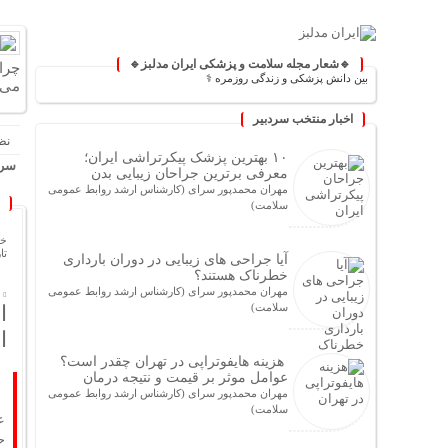
🔹شعار مجله سلامت و پزشکی ایران مدلبز🔹
چرا
؛ پلی بین دانش پزشکی و زندگی روزمره ⚕️
می‌
اخبار منتخب سردبیر
نظ
۱۰ بهترین پزشک پیکرتراشی ایران؛
سرخ
معرفی برترین جراحان زیبایی بدن
مهران محمدپور سرای (کارشناس ارشد روابط عمومی
سلامت)
خا
تاریخ
آیا جراحی های زیبایی در دوران بارداری
خطرناک هستند؟
مهران محمدپور سرای (کارشناس ارشد روابط عمومی
سلامت)
ا
ا
هزینه هایفوتراپی در تهران چقدر است؟
عوامل موثر بر قیمت و نتیجه درمان
مهران محمدپور سرای (کارشناس ارشد روابط عمومی
سلامت)
ع
ح