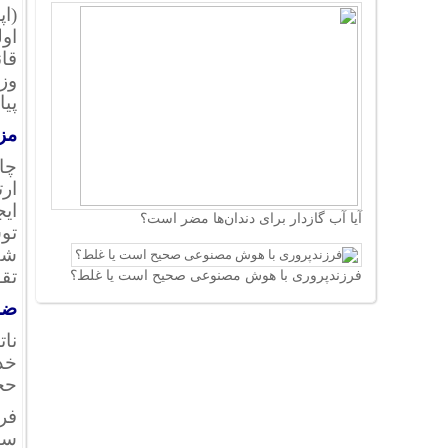
(اپ
او
قا
وز
پیا
مزا
چا
ارت
ایج
آیا آب گازدار برای دندان‌ها مضر است؟
تو
شف
تق
فرزندپروری با هوش مصنوعی صحیح است یا غلط؟
ضر
نا
خد
حج
فر
سا