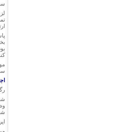
سا
لزو
تم
ارت
پا
بخش
بود
کند
موا
سل
اج
رگولا
شا
وظ
شا
اپرات