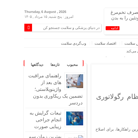
صرف تخم‌مرغ
Thursday, 6 August , 2026
امروز : پنج شنبه, ۱۵ مرداد , ۱۴۰۵
ئین را به بدن
ادامه ...
 سلامت
اقتصاد سلامت
وب‌گردی سلامت
 می‌کند
ئین را به بدن برساند
محبوب
تازه‌ها
دیدگاهها
ویتامین سی زیادی دارند
یعت برگزار می‌شود
راهنمای مراقبت
تامین می شوند!!+ دلایل
های بعد از
واژینوپلاستی؛
عصاب و کاهش استرس کمک کنند
ام رگولاتوری
تضمین یک ریکاوری بدون
دن کمک کنند
دردسر
سخت است؟
تبعات گرایش به
؛ آفتاب سوختگی چشم چیست؟
انجام جراحی
زیبایی صورت
ن راهکارها، برای اصلاح
ا غلط؟
بهترین زمان سم