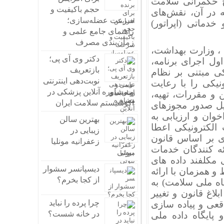
اح حکمرانی سلامت
حجم باکیفیت و
ه در آن، نقش‌های
سرعت عضله‌سازی؛
خدماتی (اپراتور)
راهنمای جامع علمی و
زمان‌بندی مصرف
م توسعه ، وزارت بهداشت،
دکتر وی آی پی؛
 اجرای برنامه،
بازتعریف
کی مبتنی بر نظام
نوبت‌دهی اینترنتی
نیکی را با رعایت
و مشاوره آنلاین پزشکی در
 و مقررات، تهیه،
اکوسیستم سلامت ایران
هیل صدور مجوزهای
وان و ارزیابی به
بهترین سالن
الکترونیکی اعطا
زیبایی در
ی بر اساس قانون
زعفرانیه مونلیا
ئه کنندگان خدمات
بیوتی
مکلفند داده های
دیسپانسر سشوار
و همزمان با ارائه
از کجا بخرم؟
اه ملی سلامت) به
اغ قانون و تغییر
چرا پرده را نباید
عی و پیاده سازی
در خانه شست؟
 پایگاه داده ملی