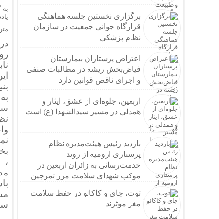
به 
برگزاری نخستین جلسه هماهنگی
یادد
قرارگاه جوانی جمعیت در سازمان
متن
نظام پزشکی
در
روب
اعتراض پرستاران بیمارستان
نا
فیاض‌بخش ریشه در مطالبات صنفی
ای
و اجرای ناقص قوانین دارد
بن
به
اربعین، جلوه‌ای از عشق، ایثار و
سا
همدلی در مسیر سیدالشهدا (ع) است
نظ
وا
نم
بازدید رئیس هیئت‌مدیره نظام
بخش
پرستاری ارومیه از روند
، 
خدمت‌رسانی به زائران اربعین در
مد
موکب شهدای سلامت مرز تمرچین
با
توت، چای و کاکائو در حفظ سلامت
مس
مغز موثرند
سط