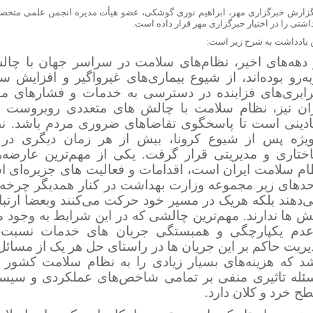
گزارش خبرگزاری مهر، ابراهیم نوری گوشکی، عضو هیأت مدیره انجمن علمی متخصص
اشتی را در اختیار خبرگزاری مهر قرار داده است.
 یادداشت به شرح زیر است:
 دهه‌های اخیر، نظام‌های سلامت در سراسر جهان با چالش
ه‌رو بوده‌اند، از شیوع بیماری‌های غیرواگیر و افزایش 
برابری‌های فزاینده در دسترسی به خدمات و فشارهای مال
ران نیز، نظام سلامت با چالش های متعددی روبروست و 
یادینی است تا پاسخگوی تقاضاهای ضروری مردم باشد. ن
‌ویژه پس از شیوع کرونا، بیش از هر زمان دیگری د
ختاری و مدیریتی قرار گرفت. یکی از مهم‌ترین عارضه‌ها
ام سلامت ایران است، اقدامات و فعالیت های جزیره‌ای ا
حدهای زیر مجموعه وزارت بهداشت در کنار همدیگر چرخه 
ی‌دهند بلکه هریک در مسیر خود حرکت می‌کنند وبعضا ارتبا
 ها ندارند. مهم‌ترین چالشی که در این شرایط به وجود می
عدم یکپارچگی و همبستگی جریان های خدمات نسبت 
یریت حاکم بر این جریان ها در راستای حل هر یک از مسائ
شد که هزینه‌های بسیار زیادی را به نظام سلامت کشور ت
ئله تاثیری منفی بر تمامی شاخص‌های عملکردی و سیستم
ح خرد و کلان دارد.