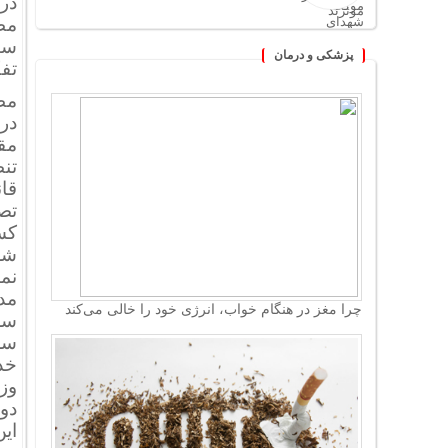
در
مط
سی
پزشکی و درمان
تف
در
مق
تن
قا
تص
کس
شر
نم
مد
چرا مغز در هنگام خواب، انرژی خود را خالی می‌کند
سل
سلا
خد
وز
دو
ای