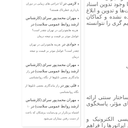
لازمی
در
 وجود تدوین اسناد
آیا جراحی های زیبایی در دوران
 و تدوین و ابلاغ
بارداری خطرناک هستند؟
ه نشده و کماکان
مهران محمدپور سرای (کارشناس
 گری را نتوانسته
ارشد روابط عمومی سلامت)
در
هزینه هایفوتراپی در تهران چقدر است؟
عوامل موثر بر قیمت و نتیجه درمان
جوادی
در
هزینه هایفوتراپی در تهران
چقدر است؟ عوامل موثر بر قیمت و نتیجه
درمان
مهران محمدپور سرای (کارشناس
ارشد روابط عمومی سلامت)
در
راز
ماندگاری بعضی تابلوها از نگاه روانشناسی
قلی پور
در
راز ماندگاری بعضی تابلوها از
نگاه روانشناسی
اختار سنتی ارائه
مهران محمدپور سرای (کارشناس
ای مؤثر، پاسخگوی
ارشد روابط عمومی سلامت)
در
۱۰
اشتباه پرتکرار در وب‌سایت پزشکان که باعث
یسی الکترونیک و
از دست رفتن بیماران می‌شود
راتورها را فراهم