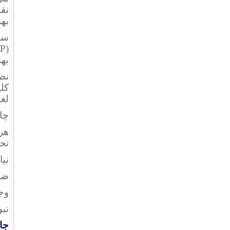
نق
به
سا
به
نظا
لغو
چا
هرچ
تح
نیا
ضر
وج
نب
جای