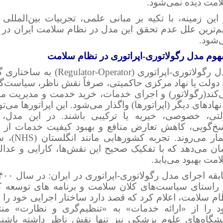
امت دیده نمی‌شود.
 این زمینه، با تکیه بر مبانی علمی، تجربیات بین‌المللی
م‌ترین علل عدم تحقق این مدل در نظام سلامت ایران د
‌شود.
هوم مدل رگولاتوری-اپراتوری در نظام سلامت
مدل رگولاتوری-اپراتوری (Operator
دولت یا نهاد مرکزی حاکمیتی، صرفاً نقش ناظر، سیاست‌گذار
‌کند(رگولاتور) و اجرای خدمات، خرید خدمت و مدیریت منا
نهادهای دیگر (اپراتورها) واگذار می‌شود. این اپراتورها می‌ت
لتی، خصوصی، خیریه یا ترکیبی باشند. در این مدل،
سخ‌گویی، کاهش تعارض منافع و بهبود کیفیت خدمات از م
شمار می‌روند
ان می‌دهد که با تفکیک صحیح این نقش‌ها، کارایی و عدال
مت بهبود می‌یابد.
 راستای سیاست‌های کلان سلامت و برنامه های توسعه 
ام سلامت، اعلام کرد که قصد دارد ساختار اجرایی خود را 
د را از «ارائه خدمات» به «تنظیم‌گری و نظارت» منتق
نشگاه‌های علوم پزشکی نیز تنها نقش ناظر داشته باشن