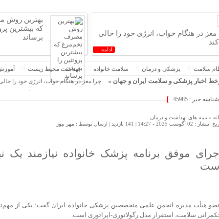
بهترین روش م
که بیشترین پروت
 مغز در هنگام خواب، انرژی خود را خالی
برساند
کند
ادامه ...
ام سلامت
پزشکی و درمان
سلامت خانواده
بهداشت محیط زیست
آموزش
ط اخبار پزشکی و سلامت ایران و جهان »
چرا مغز در هنگام خواب، انرژی خود را خالی
بهترین روش مصرف تخم‌مرغ که بیشترین پروت
شناسه خبر : 45985
چند گیاه و ادویه ساده در آشپزخانه شما که 
هفتادمین برنامه آموزشی گروه پزشک و طب
نه »
بیمه های بهداشت و درمان
 انتشار : 02 آگوست 2025 - 14:27 |
141 بازدید
| ارسال توسط :
مهر نیوز
آدم های تنها بیشتر از دیگران دچار کمبود وی
تغذیه مناسب برای بعد از ترک سیگار
این گیاهان دارویی می‌توانند به آرامش ا
جرای موفق برنامه پزشک خانواده نیازمند یک نظ
این ادویه‌های روزمره می‌توانند به سلامت ب
ست
چرا عذرخواهی برای بعضی آدم ها اینقدر 
نور خورشید و دشمن خاموش چشمان شما
آیا آب گازدار برای دندان‌ها مضر است؟
۱۰ بهترین پزشک پیکرتراشی ایران؛ معرفی برترین جراحان زیبایی بدن
ضو هیأت مدیره انجمن علمی متخصصین پزشکی خانواده ایران گفت: یکی از مهم‌تری
کمرانی سلامت، استقرار مدل رگولاتوری-اپراتوری است.
فرزندپروری با هوش مصنوعی صحیح است ی