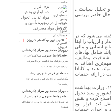
نرم افزار
 و تحلیل سیاستی،
حسابداری پخش
ر حال حاضر بررسی
مواد غذایی | تحول
دیجیتال در زنجیره تأمین و
فروش مواد مصرفی
Regulator-) به ساختاری گفته می‌شود که در
💬 جدیدترین دیدگاه‌های کاربران
 و ارزیاب را ایفا
بع انسانی و مالی
مهران محمدپور سرای (کارشناس
وانند شامل نهادهای
ارشد روابط عمومی سلامت)
در
۱۰
 شفافیت وظایف،
بهترین پزشک پیکرتراشی ایران؛ معرفی
هم‌ترین اهداف به
برترین جراحان زیبایی بدن
. تجربه کشورهایی مانند انگلستان (NHS)، سوئد، هلند و کانادا
سعادتی فر
در
ت در ارائه خدمات
۱۰ بهترین پزشک
پیکرتراشی ایران؛ معرفی برترین جراحان
زیبایی بدن
سابقه اجرای مدل رگولاتوری-اپراتوری در ایران: در سال ۱۴۰۰، وزارت بهداشت
مهران محمدپور سرای (کارشناس
کشور و سند تحول
ارشد روابط عمومی سلامت)
در
آیا
اصلاح کرده و نقش
جراحی های زیبایی در دوران بارداری خطرناک
ل کند. قرار بود
هستند؟
د و اجرای خدمات