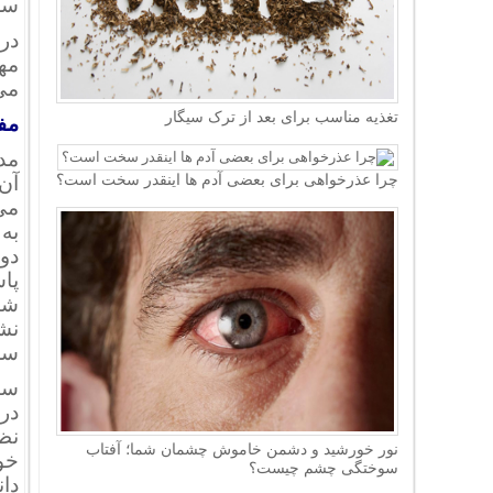
سل
در
مه
می
تغذیه مناسب برای بعد از ترک سیگار
مف
چرا عذرخواهی برای بعضی آدم ها اینقدر سخت است؟
آن 
می
به 
دو
پا
نش
سلا
در
نظ
نور خورشید و دشمن خاموش چشمان شما؛ آفتاب
خو
سوختگی چشم چیست؟
دا