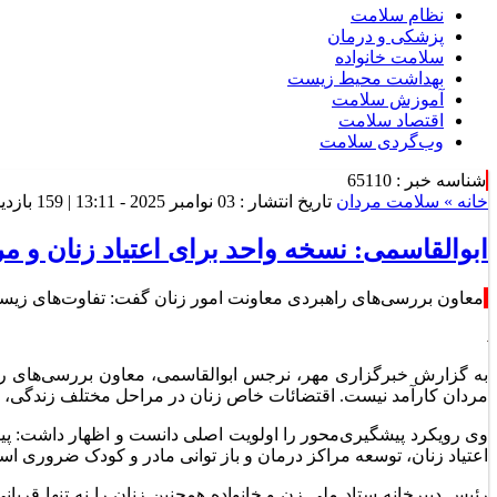
نظام سلامت
پزشکی و درمان
سلامت خانواده
بهداشت محیط زیست
آموزش سلامت
اقتصاد سلامت
وب‌گردی سلامت
شناسه خبر : 65110
خانه »
سلامت مردان
تاریخ انتشار : 03 نوامبر 2025 - 13:11 |
159 بازدید
ابوالقاسمی: نسخه واحد برای اعتیاد زنان و م
معاون بررسی‌های راهبردی معاونت امور زنان گفت: تفاوت‌های زیست
به گزارش خبرگزاری مهر، نرجس ابوالقاسمی، معاون بررسی‌های راهبر
مردان کارآمد نیست. اقتضائات خاص زنان در مراحل مختلف زندگی، از
وی رویکرد پیشگیری‌محور را اولویت اصلی دانست و اظهار داشت: پیشگی
اعتیاد زنان، توسعه مراکز درمان و باز توانی مادر و کودک ضروری اس
رئیس دبیرخانه ستاد ملی زن و خانواده همچنین زنان را نه تنها قربا