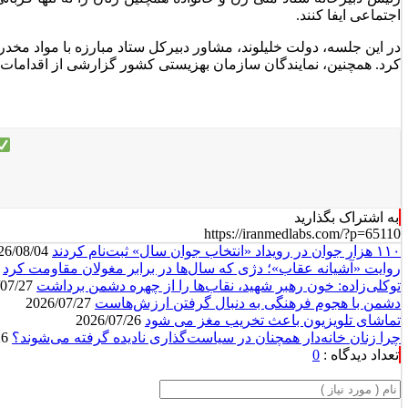
اجتماعی ایفا کنند.
در این جلسه، دولت
خلیلوند
، مشاور دبیرکل ستاد مبارزه با مواد مخدر 
کرد. همچنین، نمایندگان سازمان بهزیستی کشور گزارشی از اقدامات خو
به اشتراک بگذارید
https://iranmedlabs.com/?p=65110
۱۱۰ هزار جوان در رویداد «انتخاب جوان سال» ثبت‌نام کردند
2026/08/04
روایت «آشیانه عقاب»؛ دژی که سال‌ها در برابر مغولان مقاومت کرد
26/08/03
توکلی‌زاده: خون رهبر شهید، نقاب‌ها را از چهره دشمن برداشت
2026/07/27
دشمن با هجوم فرهنگی به دنبال گرفتن ارزش‌هاست
2026/07/27
تماشای تلویزیون باعث تخریب مغز می شود
2026/07/26
چرا زنان خانه‌دار همچنان در سیاست‌گذاری نادیده گرفته می‌شوند؟
2026/07/26
تعداد دیدگاه :
0