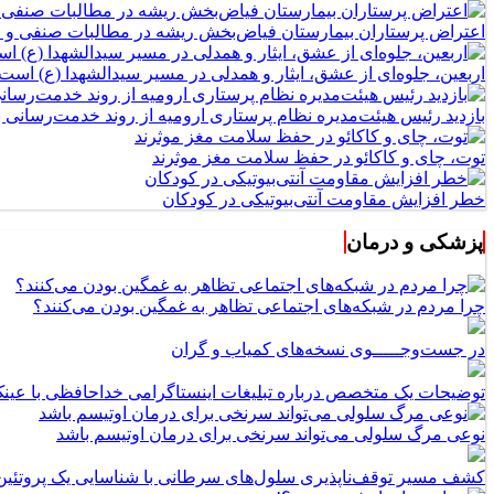
اعتراض پرستاران بیمارستان فیاض‌بخش ریشه در مطالبات صنفی و اج
اربعین، جلوه‌ای از عشق، ایثار و همدلی در مسیر سیدالشهدا (ع) است
بازدید رئیس هیئت‌مدیره نظام پرستاری ارومیه از روند خدمت‌رسانی
توت، چای و کاکائو در حفظ سلامت مغز موثرند
خطر افزایش مقاومت آنتی‌بیوتیکی در کودکان
پزشکی و درمان
چرا مردم در شبکه‌های اجتماعی تظاهر به غمگین بودن می‌کنند؟
در جست‌وجـــــوی نسخه‌های کمیاب و گران
توضیحات یک متخصص درباره تبلیغات اینستاگرامی خداحافظی با عینک بعد از ۵۰ سالگی؛ واقعیت
نوعی مرگ سلولی می‌تواند سرنخی برای درمان اوتیسم باشد
کشف مسیر توقف‌ناپذیری سلول‌های سرطانی با شناسایی یک پروتئین