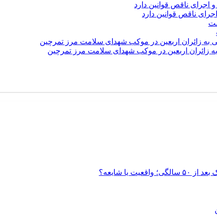
رای ناقص قوانین دارد
 به زائران اربعین در موکب شهدای سلامت مرز تمرچین
 یا شایعه؟