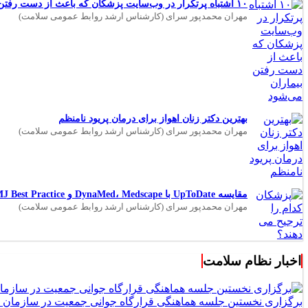
۱۰ اشتباه پرتکرار در وب‌سایت پزشکان که باعث از دست رفتن بیماران می‌شود
مهران محمدپور سرای (کارشناس ارشد روابط عمومی سلامت)
بهترین دکتر زنان اهواز برای درمان پریود نامنظم
مهران محمدپور سرای (کارشناس ارشد روابط عمومی سلامت)
مقایسه UpToDate با DynaMed، Medscape و BMJ Best Practice؛ کدام بهتر است؟
مهران محمدپور سرای (کارشناس ارشد روابط عمومی سلامت)
اخبار نظام سلامت
برگزاری نخستین جلسه هماهنگی قرارگاه جوانی جمعیت در سازمان 