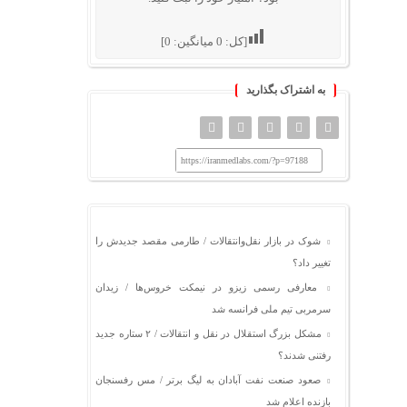
[کل:
0
میانگین:
0
]
به اشتراک بگذارید
https://iranmedlabs.com/?p=97188
شوک در بازار نقل‌وانتقالات / طارمی مقصد جدیدش را
تغییر داد؟
معارفی رسمی زیزو در نیمکت خروس‌ها / زیدان
سرمربی تیم ملی فرانسه شد
مشکل بزرگ استقلال در نقل و انتقالات / ۲ ستاره جدید
رفتنی شدند؟
صعود صنعت نفت آبادان به لیگ برتر / مس رفسنجان
بازنده اعلام شد