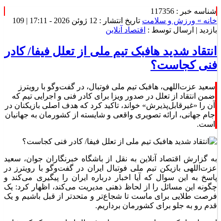
شناسه خبر : 117356
خانه »
ورزش و سلامت
تاریخ انتشار : 12 ژوئن 2026 - 17:11 |
109
بازدید
| ارسال توسط :
اقتصاد آنلاین
انتقاد شدید هافبک تیم ملی از تعلل فیفا/ کادر
فنی کجاست؟
سعید عزت‌اللهی، هافبک تیم ملی فوتبال، در گفت‌و‌گو با رویترز
ضمن انتقاد از تعلل در صدور ویزا برای کادر فنی و اجرایی تیم که
آن را «غیرقابل‌پذیرش» خواند، تاکید کرد که هدف اصلی بازیکنان در
جام جهانی، ارائه تصویری واقعی و شایسته از کشورمان به جهانیان
است.
به گزارش اقتصاد آنلاین به نقل از باشگاه خبرنگاران جوان، سعید
عزت‌اللهی بازیکن تیم ملی فوتبال ایران در گفت‌و‌گو با رویترز در
پاسخ به این سوال که آیا اخبار درباره ایران را پیگیری می‌کند و
چگونه این مسائل را از لحاظ ذهنی مدیریت می‌کند، اظهار کرد: یک
فرصت طلایی برای ماست تا شجاع‌تر و متحدتر از قبل باشیم و یک
قدم رو به جلو برای کشورمان برداریم.