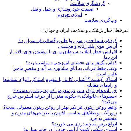
گردشگری سلامت
صنعت خودروسازی و حمل و نقل
انرژی خودرو
وب‌گردی سلامت
سرخط اخبار پزشکی و سلامت ایران و جهان »
کودکی شما چه بر سر روابط بزرگسالی‌تان می‌آورد؟
آرایش موی بلند زنانه و مجلسی
افزایش خطر ابتلا به سرطان مری با نوشیدن چای بالاتر از
این دما
کدام رنگ‌ها برای «فضای آموزشی» مناسب‌ترند؟
وقتی فقط قربانی به اتاق مشاوره می‌آید و مقصرِ ماجرا
غایب است
استاکر کیست؟ آشنایی کامل با مفهوم استاکر، انواع، نشانه‌ها
و راه‌های مقابله
چرا آدم‌های تنها بیشتر در معرض کمبود ویتامین هستند؟
«سفرهای خانوادگی» چگونه مغز را از چرخه استرس خارج
می‌کند؟
واقعا روغن زیتون فرابکر بهتر از روغن زیتون معمولی است؟
زیورآلات و طلاهای مناسب آقایان با طراحی‌های مدرن و
منحصر به فرد
انواع برس به چه دردی می خورند؟
اسپری فیکس کننده آرایش خود را در خانه بسازید!