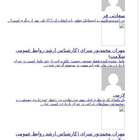
سعادتی فر
بین ابدومینوپلاستی و لیپوماتیک چطور باید انتخاب کرد؟ آیا یکی بهتر از دیگری است؟...
مهران محمدپور سرای (کارشناس ارشد روابط عمومی
سلامت)
عامل محدودکننده فقط بیهوشی نیست؛ بلکه ترکیبی از چند عامل است. در دوران
بارداری، بدن مادر تغییرات مهمی در سیستم گردش خون،...
لازمی
یک نکته‌ای که به نظرم خیلی مهم بود، تفاوت بین «خطر خود داروی بیهوشی» و
«مجموعه ریسک‌های جراحی در دوران بارداری» است. خیل...
مهران محمدپور سرای (کارشناس ارشد روابط عمومی
سلامت)