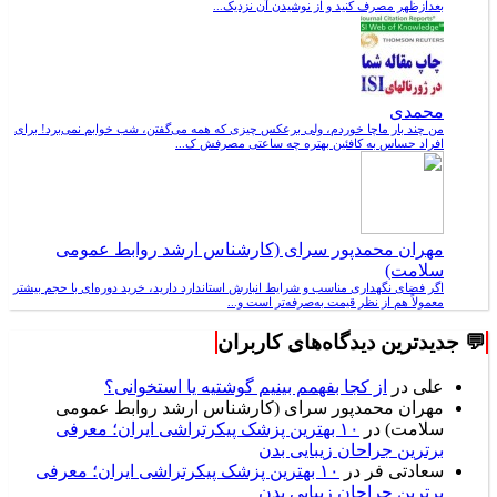
بعدازظهر مصرف کنید و از نوشیدن آن نزدیک...
محمدی
من چند بار ماچا خوردم، ولی برعکس چیزی که همه می‌گفتن، شب خوابم نمی‌برد! برای
افراد حساس به کافئین بهتره چه ساعتی مصرفش ک...
مهران محمدپور سرای (کارشناس ارشد روابط عمومی
سلامت)
اگر فضای نگهداری مناسب و شرایط انبارش استاندارد دارید، خرید دوره‌ای با حجم بیشتر
معمولاً هم از نظر قیمت به‌صرفه‌تر است و...
💬 جدیدترین دیدگاه‌های کاربران
علی
در
از کجا بفهمم بینیم گوشتیه یا استخوانی؟
مهران محمدپور سرای (کارشناس ارشد روابط عمومی
سلامت)
در
۱۰ بهترین پزشک پیکرتراشی ایران؛ معرفی
برترین جراحان زیبایی بدن
سعادتی فر
در
۱۰ بهترین پزشک پیکرتراشی ایران؛ معرفی
برترین جراحان زیبایی بدن