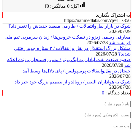
[کل:
0
میانگین:
0
]
به اشتراک بگذارید
https://iranmedlabs.com/?p=117356
شوک در بازار نقل‌وانتقالات / طارمی مقصد جدیدش را تغییر داد؟
2026/07/29
معارفی رسمی زیزو در نیمکت خروس‌ها / زیدان سرمربی تیم ملی
فرانسه شد
2026/07/28
مشکل بزرگ استقلال در نقل و انتقالات / ۲ ستاره جدید رفتنی
شدند؟
2026/07/28
صعود صنعت نفت آبادان به لیگ برتر / مس رفسنجان بازنده اعلام
شد
2026/07/28
جنجال در نقل‌وانتقالات پرسپولیس / پای دلال‌ها وسط آمد
2026/07/28
شوک به هواداران النصر / رونالدو از تصمیم بزرگ خود خبر داد
2026/07/28
تعداد دیدگاه :
0