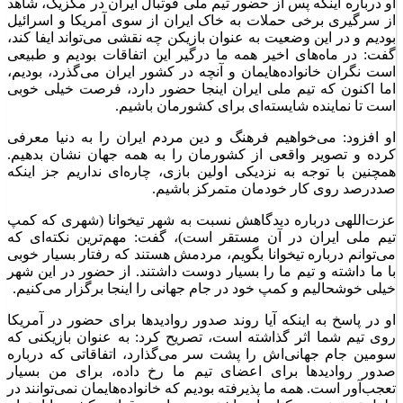
او درباره اینکه پس از حضور تیم ملی فوتبال ایران در مکزیک، شاهد
از سرگیری برخی حملات به خاک ایران از سوی آمریکا و اسرائیل
بودیم و در این وضعیت به عنوان بازیکن چه نقشی می‌تواند ایفا کند،
گفت: در ماه‌های اخیر همه ما درگیر این اتفاقات بودیم و طبیعی
است نگران خانواده‌هایمان و آنچه در کشور ایران می‌گذرد، بودیم،
اما اکنون که تیم ملی ایران اینجا حضور دارد، فرصت خیلی خوبی
است تا نماینده شایسته‌ای برای کشورمان باشیم.
او افزود: می‌خواهیم فرهنگ و دین مردم ایران را به دنیا معرفی
کرده و تصویر واقعی از کشورمان را به همه جهان نشان بدهیم.
همچنین با توجه به نزدیکی اولین بازی، چاره‌ای نداریم جز اینکه
صددرصد روی کار خودمان متمرکز باشیم.
عزت‌اللهی درباره دیدگاهش نسبت به شهر تیخوانا (شهری که کمپ
تیم ملی ایران در آن مستقر است)، گفت: مهم‌ترین نکته‌ای که
می‌توانم درباره تیخوانا بگویم، مردمش هستند که رفتار بسیار خوبی
با ما داشته و تیم ما را بسیار دوست داشتند. از حضور در این شهر
خیلی خوشحالیم و کمپ خود در جام جهانی را اینجا برگزار می‌کنیم.
او در پاسخ به اینکه آیا روند صدور روادید‌ها برای حضور در آمریکا
روی تیم شما اثر گذاشته است، تصریح کرد: به عنوان بازیکنی که
سومین جام جهانی‌اش را پشت سر می‌گذارد، اتفاقاتی که درباره
صدور روادید‌ها برای اعضای تیم ما رخ داده، برای من بسیار
تعجب‌آور است. همه ما پذیرفته بودیم که خانواده‌هایمان نمی‌توانند در