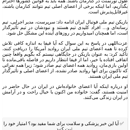
طول تورنمنت در کنارمان باشند. همه باید به قوانین کشور‌ها احترام
بگذاریم، اما اینکه برخی از اعضای اصلی تیم نتوانند کنارمان باشند،
غیرقابل‌پذیرش است.
بازیکن تیم ملی فوتبال ایران ادامه داد: سرپرست، مدیر اجرایی، تیم
رسانه‌ای و… افراد کلیدی تیم هستند و نبودشان در تیم تأثیرگذار
است، اما همچنان امیدواریم در روز‌های آینده این مشکل حل شود.
عزت‌اللهی در پاسخ به این سوال که آیا فیفا به اندازه کافی تلاش
کرده تا همه اعضای تیم ملی ایران روادید آمریکا را دریافت کنند،
تأکید کرد: به عنوان بازیکن در جایگاهی نیستم که بگویم واقعاً چنین
اتفاقی افتاده یا خیر، اما از فیفا انتظار داریم در فاصله باقی‌مانده تا
اولین بازی‌مان، روادید همه اعضای تیم صادر شود؛ زیرا همه نفراتی
که تاکنون برای آنها روادید صادر نشده، از اعضای اصلی و تأثیرگذار
تیم ملی ایران هستند.
او درباره اینکه آیا اعضای خانواده‌اش در ایران در حال حاضر در
امنیت هستند، گفت: خانواده من اکنون با خیال راحت و در آرامش
در ایران زندگی می‌کنند.
✅ آیا این خبر پزشکی و سلامت برای شما مفید بود؟ امتیاز خود را
ثبت کنید.