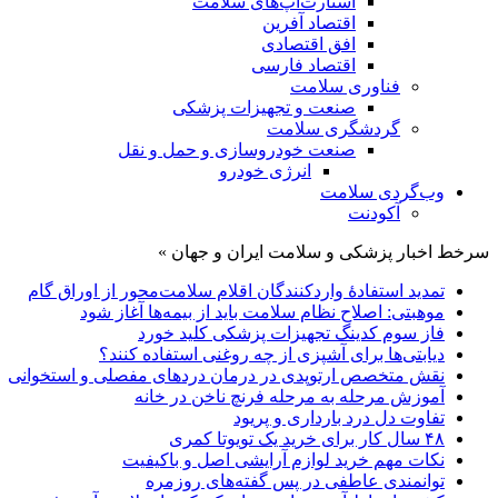
استارت‌آپ‌های سلامت
اقتصاد آفرین
افق اقتصادی
اقتصاد فارسی
فناوری سلامت
صنعت و تجهیزات پزشکی
گردشگری سلامت
صنعت خودروسازی و حمل و نقل
انرژی خودرو
وب‌گردی سلامت
آکودنت
سرخط اخبار پزشکی و سلامت ایران و جهان »
تمدید استفادۀ واردکنندگان اقلام سلامت‌محور از اوراق گام
موهبتی: اصلاح نظام سلامت باید از بیمه‌ها آغاز شود
فاز سوم کدینگ تجهیزات پزشکی کلید خورد
دیابتی‌ها برای آشپزی از چه روغنی استفاده کنند؟
نقش متخصص ارتوپدی در درمان دردهای مفصلی و استخوانی
آموزش مرحله به مرحله فرنچ ناخن در خانه
تفاوت دل درد بارداری و پریود
۴۸ سال کار برای خرید یک تویوتا کمری
نکات مهم خرید لوازم آرایشی اصل و باکیفیت
توانمندی عاطفی در پس گفته‌های روزمره