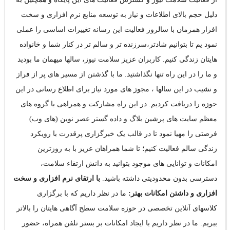
دلیل حجم بالای اطلاعات و نیاز به توسعه منابع نرم افزاری و سخت
افزار همزمان با سالروز فعالیت این رسانه تغییرات اساسی را عملی
نمود یم تا بتوانیم شادتر،سرزنده تر و سالم تر در کنار شما و خانواده
هایتان زندگی کنیم. کاربران عزیز سلامت نیوز، سالها میهمان ما بودید
و ما را در این راه تنها نگذاشتید. ما با گذشتن از مسیر های پر از فراز
و نشیب در این سالها ، مجوز های مورد نیاز برای اطلاع رسانی در این
حوزه را دریافت کردیم. در این راه مشارکت و همراهی با گروه های
معظم سایت های پرشین بلاگ و داده گستر عصر نوین (های وب)
فرصتی را مهیا نمود تا در قالب یک خبرگزاری پرقدرت با رویکرد
زندگی سالم فعالیت کنیم؛ تا شما همراهان عزیز با به روزترین
امکانات و توانایی های موجود بتوانید به دانش ارتقاء سلامت،
دسترسی بدون محدودیتی داشته باشید.
با ارتقای نرم افزاری و سخت
افزاری و داشتن امکانات بهتر:
ما در نظر داریم که با برگزاری
کلاسهای آنلاین تخصصی در حوزه سلامت سطح آگاهی هایتان را بالاتر
ببریم. ما در نظر داریم با ایجاد امکانات بر بستر تلفن همراه، حضور