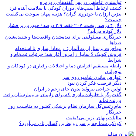
توانمندی عاطفی در پس گفته‌های روزمره
کشف ارتباط آسیب‌های دوران کودکی با سلامت آینده فرد
بنزین ارزان یا خودروی گران؟ هزینه پنهان سوخت بی‌کیفیت
چیست؟
دلار ۴ درصد ریخت، ۲۰۷ فقط ۲.۹ درصد / خودرو زیر فشار
دلار کوتاه می‌آید؟
خبرنگاری مسئولیتی برای دیده‌شدن واقعیت‌ها و شنیده‌شدن
صداها
مهاجرت پرستاران به آلمان؛ از معادل‌سازی تا استخدام
فروش کوییک S سایپا از امروز آغاز شد؛ جزئیات ثبت‌نام و
شرایط
رابطه مستقیم افزایش دما و اختلالات رفتاری در کودکان و
نوجوانان
عوارض ماندن شامپو روی سر
دیگر فرصت فکر کردن نبود
اولین جراحی تیروئید بدون جای زخم در ایران
گفت‌وگو با خانواده مادری که برای زایمان به بیمارستان رفت
و زنده نماند
پیام رئیس‌کل سازمان نظام پزشکی کشور به مناسبت روز
خبرنگار
مالیات پنهان بنزین بی‌کیفیت
کودکی شما چه بر سر روابط بزرگسالی‌تان می‌آورد؟