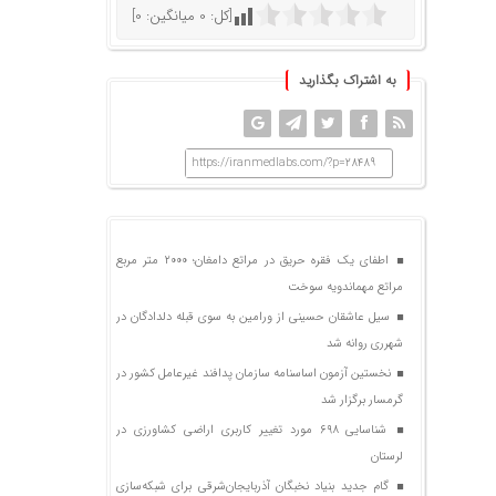
[کل:
0
میانگین:
0
]
به اشتراک بگذارید
https://iranmedlabs.com/?p=28489
اطفای یک فقره حریق در مراتع دامغان؛ ۲۰۰۰ متر مربع
مراتع مهماندویه سوخت
سیل عاشقان حسینی از ورامین به سوی قبله دلدادگان در
شهرری روانه شد
نخستین آزمون اساسنامه سازمان پدافند غیرعامل کشور در
گرمسار برگزار شد
شناسایی ۶۹۸ مورد تغییر کاربری اراضی کشاورزی در
لرستان
گام جدید بنیاد نخبگان آذربایجان‌شرقی برای شبکه‌سازی