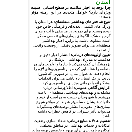
استان
چرا توجه به اخبار سلامت در سطح استانی اهمیت
ویژه‌ای دارد؟ عوامل متعددی در این زمینه مؤثر
هستند:
تنوع شاخص‌های بهداشتی منطقه‌ای:
هر استان با
ویژگی‌های اقلیمی، تغذیه‌ای و فرهنگی خاص خود
روبه‌روست. برای نمونه، در مناطقی با آب و هوای
گرم و خشک، الگوهای بیماری‌های تنفسی ممکن
است متفاوت باشند. بنابراین، اخبار بهداشتی
منطقه‌ای می‌تواند تصویر دقیقی از وضعیت واقعی
ارائه دهد.
تعیین اولویت‌های درمانی:
انتشار اخبار دقیق و
هدفمند، به مدیران بهداشتی، پزشکان و
پژوهشگران کمک می‌کند تا نیازها و اولویت‌های هر
منطقه را شناسایی کرده و برنامه‌ریزی‌های لازم را
انجام دهند. به عنوان مثال، در صورتی که شیوع
دیابت در یک استان بالا باشد، می‌توان اقدامات
پیشگیرانه یا درمانی ویژه‌ای برنامه‌ریزی کرد.
افزایش آگاهی عمومی:
اطلاع‌رسانی درباره
مشکلات و تهدیدهای بهداشتی منطقه‌ای، باعث
می‌شود تا شهروندان نسبت به مراقبت از خود و
خانواده‌هایشان حساس‌تر شوند. در مواقع شیوع
بیماری‌های عفونی، انتشار توصیه‌های پیشگیرانه
می‌تواند تأثیر بسزایی در کاهش خطرات داشته
باشد.
تقسیم عادلانه منابع درمانی:
شفاف‌سازی وضعیت
امکانات و خدمات بهداشتی در مناطق مختلف،
امکان برنامه‌ریزی برای بهبود و تخصیص بهینه منابع