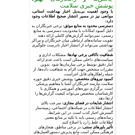
پوشش خبری سلامت
با وجود اهمیت بی‌بدیل اخبار بهداشت استانی،
موانعی نیز در مسیر انتشار صحیح اطلاعات وجود
دارد:
دسترسی محدود به منابع موثق:
برخی خبرنگاران به
دلیل کمبود امکانات یا محدودیت دسترسی به منابع
رسمی، نمی‌توانند گزارش‌های کاملی ارائه دهند.
تقویت سامانه‌های ارتباطی میان خبرنگاران و مراکز
بهداشتی می‌تواند از انتشار اخبار نادرست جلوگیری
کند.
شفافیت ناکافی برخی نهادها:
مشکلات اداری و
سیاست‌های داخلی ممکن است باعث عدم ارائه
آمار دقیق توسط برخی سازمان‌ها شود. تدوین
مقررات مشخص جهت الزام به شفافیت داده‌ها، از
جمله راهکارهای قابل اجراست.
کمبود نیروهای متخصص:
پوشش خبری دقیق حوزه
سلامت نیازمند خبرنگاران آشنا با مفاهیم پزشکی
است. برگزاری دوره‌های آموزشی و همکاری با
کارشناسان متخصص می‌تواند کیفیت گزارش‌ها را
ارتقا دهد.
انتشار شایعات در فضای مجازی:
سرعت بالای
انتشار اطلاعات در شبکه‌های اجتماعی، زمینه‌ساز
گسترش اخبار کذب است. در این شرایط،
رسانه‌های رسمی باید با تکیه بر منابع معتبر،
اطلاعات غلط را رد یا اصلاح کنند.
تأثیر باورهای سنتی:
در برخی مناطق، هنجارهای
فرهنگی ممکن است مانع پذیرش دستورالعمل‌های