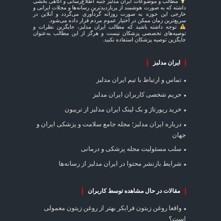
مطالب و موضوعات ایران مدلبز جنبه اطلاع‌رسانی و آگاهی بخشی
داشته که به صورت هوشمند از پربازدیدترین رسانه‌ها و مجلات ایرانی و
خارجی این حوزه به صورت روزانه گردآوری می‌گردد و آنلاین در
سریع‌ترین زمان ممکن در اختیار عموم مردم قرار داده می‌شود.
توجه داشته باشید که مطالب ایران مدلبز، جایگزین نظرات و
توصیه‌های تخصصی پزشکان نیست و هرگز از این مطالب به‌عنوان
جایگزین توصیه پزشکان استفاده نکنید.
ایران مدلبز
تماس و ارتباط با تیم ایران مدلبز
حریم شخصی کاربران ایران مدلبز
خرید رپورتاژ و بک لینک ایران مدلبز از تریبون
درباره ایران مدلبز؛ مجله جامع سلامت و پزشکی ایران و
جهان
سلب مسئولیت مجله پزشکی و درمانی
شرایط بازنشر محتوا در ایران مدلبز از رسانه‌ها
مقالات در حال مشاهده توسط کاربران
واقعا روغن زیتون فرابکر بهتر از روغن زیتون معمولی
است؟