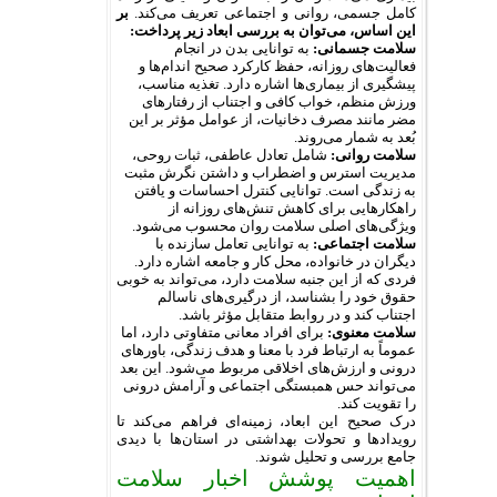
کامل جسمی، روانی و اجتماعی تعریف می‌کند.
بر
این اساس، می‌توان به بررسی ابعاد زیر پرداخت:
سلامت جسمانی:
به توانایی بدن در انجام
فعالیت‌های روزانه، حفظ کارکرد صحیح اندام‌ها و
پیشگیری از بیماری‌ها اشاره دارد. تغذیه مناسب،
ورزش منظم، خواب کافی و اجتناب از رفتارهای
مضر مانند مصرف دخانیات، از عوامل مؤثر بر این
بُعد به شمار می‌روند.
سلامت روانی:
شامل تعادل عاطفی، ثبات روحی،
مدیریت استرس و اضطراب و داشتن نگرش مثبت
به زندگی است. توانایی کنترل احساسات و یافتن
راهکارهایی برای کاهش تنش‌های روزانه از
ویژگی‌های اصلی سلامت روان محسوب می‌شود.
سلامت اجتماعی:
به توانایی تعامل سازنده با
دیگران در خانواده، محل کار و جامعه اشاره دارد.
فردی که از این جنبه سلامت دارد، می‌تواند به خوبی
حقوق خود را بشناسد، از درگیری‌های ناسالم
اجتناب کند و در روابط متقابل مؤثر باشد.
سلامت معنوی:
برای افراد معانی متفاوتی دارد، اما
عموماً به ارتباط فرد با معنا و هدف زندگی، باورهای
درونی و ارزش‌های اخلاقی مربوط می‌شود. این بعد
می‌تواند حس همبستگی اجتماعی و آرامش درونی
را تقویت کند.
درک صحیح این ابعاد، زمینه‌ای فراهم می‌کند تا
رویدادها و تحولات بهداشتی در استان‌ها با دیدی
جامع بررسی و تحلیل شوند.
اهمیت پوشش اخبار سلامت