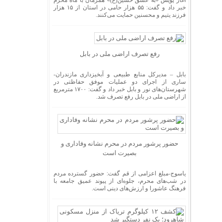
آغاز پویش «به عشق حسین(ع)» همزمان با ماه محرم
خبر داد و گفت: ۵۵ هزار حامی در استان از ۱۵ هزار
فرزند یتیم و محسنین حمایت می‌کنند.
رفع تصرف اراضی ملی در بابل
بابل – مدیرکل منابع طبیعی و آبخیزداری مازندران-
ساری از اجرای دو عملیات موفق حفاظتی در
شهرستان‌های نور و بابل خبر داد و گفت: ۱۷۰۰ مترمربع
از اراضی ملی در بابل رفع تصرف شد.
حضور پرشور مردم در محرم نشانه وفاداری و
بصیرت است
یاسوج-مبلغ اعزامی از قم گفت: حضور گسترده مردم
در شب‌های محرم، جلوه‌ای از پیوند عمیق جامعه با
فرهنگ عاشورا و ارزش‌های دینی است.