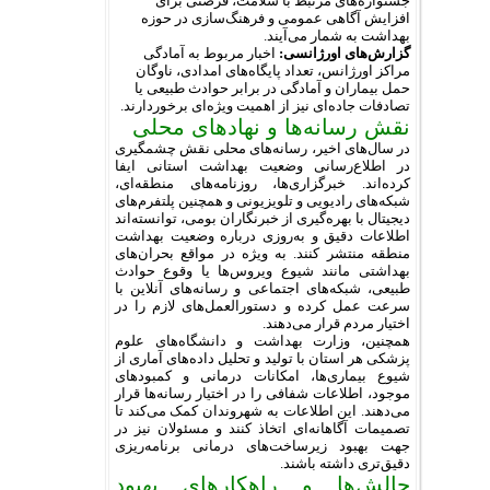
جشنواره‌های مرتبط با سلامت، فرصتی برای
افزایش آگاهی عمومی و فرهنگ‌سازی در حوزه
بهداشت به شمار می‌آیند.
گزارش‌های اورژانسی:
اخبار مربوط به آمادگی
مراکز اورژانس، تعداد پایگاه‌های امدادی، ناوگان
حمل بیماران و آمادگی در برابر حوادث طبیعی یا
تصادفات جاده‌ای نیز از اهمیت ویژه‌ای برخوردارند.
نقش رسانه‌ها و نهادهای محلی
در سال‌های اخیر، رسانه‌های محلی نقش چشمگیری
در اطلاع‌رسانی وضعیت بهداشت استانی ایفا
کرده‌اند. خبرگزاری‌ها، روزنامه‌های منطقه‌ای،
شبکه‌های رادیویی و تلویزیونی و همچنین پلتفرم‌های
دیجیتال با بهره‌گیری از خبرنگاران بومی، توانسته‌اند
اطلاعات دقیق و به‌روزی درباره وضعیت بهداشت
منطقه منتشر کنند. به ویژه در مواقع بحران‌های
بهداشتی مانند شیوع ویروس‌ها یا وقوع حوادث
طبیعی، شبکه‌های اجتماعی و رسانه‌های آنلاین با
سرعت عمل کرده و دستورالعمل‌های لازم را در
اختیار مردم قرار می‌دهند.
همچنین، وزارت بهداشت و دانشگاه‌های علوم
پزشکی هر استان با تولید و تحلیل داده‌های آماری از
شیوع بیماری‌ها، امکانات درمانی و کمبودهای
موجود، اطلاعات شفافی را در اختیار رسانه‌ها قرار
می‌دهند. این اطلاعات به شهروندان کمک می‌کند تا
تصمیمات آگاهانه‌ای اتخاذ کنند و مسئولان نیز در
جهت بهبود زیرساخت‌های درمانی برنامه‌ریزی
دقیق‌تری داشته باشند.
چالش‌ها و راهکارهای بهبود