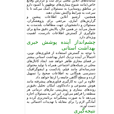
سامانه‌های آنلاین محلی برای ثبت و گزارش وقایع
خاص (مانند شیوع بیماری‌های نوظهور یا کمبود دارو
در مناطق روستایی) به مسئولان کمک می‌کند تا با
سرعت به شرایط واکنش نشان دهند.
همچنین، آرشیو آنلاین اطلاعات پیشین و
گزارش‌های آماری، مرجعی برای پژوهشگران،
مسئولان و دانشجویان جهت مطالعات بلندمدت به
شمار می‌آید. در همین حال، پالایش دقیق منابع برای
جلوگیری از گسترش اطلاعات نادرست، اهمیت
ویژه‌ای دارد.
چشم‌انداز آینده پوشش خبری
بهداشت استانی
با توجه به گسترش استفاده از فناوری‌های نوین،
احتمالاً در آینده نزدیک اخبار بهداشت استانی بیشتر
در فضای مجازی ظاهر خواهد شد. ایجاد کانال‌های
محلی در شبکه‌های اجتماعی همراه با تولید محتوای
چندرسانه‌ای مانند فیلم، پادکست و اینفوگرافیک،
دسترسی همگانی به اطلاعات صحیح را تسهیل
کرده و سطح آگاهی جامعه را ارتقا خواهد داد.
علاوه بر این، به کارگیری فناوری‌های پیشرفته مانند
هوش مصنوعی و داده‌کاوی، امکان تحلیل دقیق‌تر
روندهای بیماری و پیش‌بینی نیازهای درمانی هر
منطقه را فراهم می‌آورد. این امر به مسئولان اجازه
می‌دهد تا به صورت پیشگیرانه برنامه‌ریزی کرده و
آمادگی لازم را برای مقابله با تهدیدات احتمالی به
دست آورند.
نتیجه‌گیری