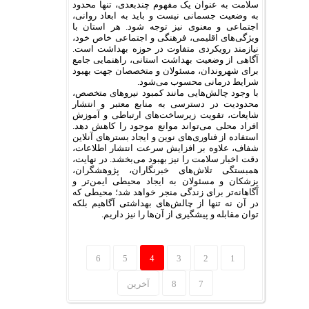
سلامت به عنوان یک مفهوم چندبعدی، تنها محدود
به وضعیت جسمانی نیست و باید به ابعاد روانی،
اجتماعی و معنوی نیز توجه شود. هر استان با
ویژگی‌های اقلیمی، فرهنگی و اجتماعی خاص خود،
نیازمند رویکردی متفاوت در حوزه بهداشت است.
آگاهی از وضعیت بهداشت استانی، راهنمایی جامع
برای شهروندان، مسئولان و متخصصان جهت بهبود
شرایط درمانی محسوب می‌شود.
با وجود چالش‌هایی مانند کمبود نیروهای متخصص،
محدودیت در دسترسی به منابع معتبر و انتشار
شایعات، تقویت زیرساخت‌های ارتباطی و آموزش
افراد محلی می‌تواند موانع موجود را کاهش دهد.
استفاده از فناوری‌های نوین و ایجاد بسترهای آنلاین
شفاف، علاوه بر افزایش سرعت انتشار اطلاعات،
دقت اخبار سلامت را نیز بهبود می‌بخشد. در نهایت،
همبستگی تلاش‌های خبرنگاران، پژوهشگران،
پزشکان و مسئولان به ایجاد محیطی ایمن‌تر و
آگاهانه‌تر برای زندگی منجر خواهد شد؛ محیطی که
در آن نه تنها از چالش‌های بهداشتی آگاهیم بلکه
توان مقابله و پیشگیری از آن‌ها را نیز داریم.
6
5
4
3
2
1
7
8
آخرین