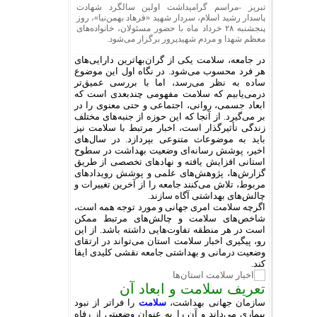
تبریز -مراسم گرامیداشت اولین سالگرد شهادت
پاسدار رشید اسلام، سردار شهید «فرهاد بهمن‌نیا»، روز
پنجشنبه ۲۸ خرداد ماه با حضور مسئولان، خانواده‌های
معظم شهدا و مردم شهیدپرور برگزار می‌شود.
در جامعه، سلامت یکی از گران‌بها‌ترین دارایی‌های
هر فرد محسوب می‌شود. در نگاه اول این موضوع
ساده به نظر می‌رسد، اما با بررسی عمیق‌تر
درمی‌یابیم که سلامت مفهومی چندبعدی است که
ابعاد جسمی، روانی، اجتماعی و حتی معنوی را در
بر می‌گیرد. از آنجا که این حوزه از جنبه‌های مختلف
زندگی تأثیرگذار است، اخبار مرتبط با سلامت نیز
باید به موضوعات متنوعی بپردازد. در سال‌های
اخیر، پوشش رسانه‌ای وضعیت بهداشت در سطوح
استانی افزایش یافته و نهادهای تخصصی از طریق
گزارش‌ها، پژوهش‌های علمی و پوشش رویدادهای
مربوط، تلاش می‌کنند جامعه را از آخرین تغییرات و
چالش‌های بهداشتی آگاه سازند.
اگرچه سلامت امری جهانی و مورد توجه همه است،
شاخص‌های سلامت و چالش‌های مرتبط ممکن
است در هر منطقه تفاوت‌هایی داشته باشد. از این
رو، پیگیری اخبار سلامت استان می‌تواند در ارتقای
وضعیت درمانی و بهداشتی جامعه نقشی کلیدی ایفا
کند.
تعریف سلامت و ابعاد آن
سازمان جهانی بهداشت،
سلامت
را فراتر از نبود
بیماری می‌داند و آن را به عنوان وضعیتی از رفاه