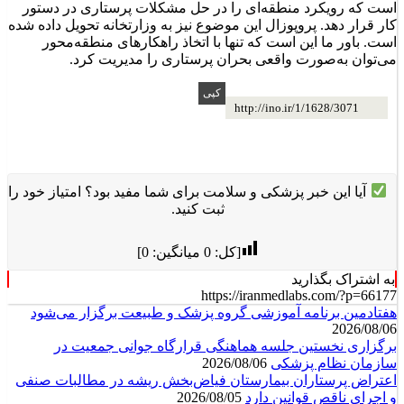
است که رویکرد منطقه‌ای را در حل مشکلات پرستاری در دستور
کار قرار دهد. پروپوزال این موضوع نیز به وزارتخانه تحویل داده شده
است. باور ما این است که تنها با اتخاذ راهکارهای منطقه‌محور
می‌توان به‌صورت واقعی بحران پرستاری را مدیریت کرد.
http://ino.ir/1/1628/3071
آیا این خبر پزشکی و سلامت برای شما مفید بود؟ امتیاز خود را
ثبت کنید.
[کل:
0
میانگین:
0
]
به اشتراک بگذارید
https://iranmedlabs.com/?p=66177
هفتادمین برنامه آموزشی گروه پزشک و طبیعت برگزار می‌شود
2026/08/06
برگزاری نخستین جلسه هماهنگی قرارگاه جوانی جمعیت در
سازمان نظام پزشکی
2026/08/06
اعتراض پرستاران بیمارستان فیاض‌بخش ریشه در مطالبات صنفی
و اجرای ناقص قوانین دارد
2026/08/05