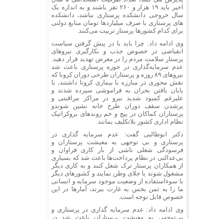
اخیر باید ۱۹ هزار و ۲۶۰ نفر باشند و به اندازه یک
سال خروجی دانشکده پرستاری نباشد، دانشکده
های پرستاری با صرف میلیاردها تومان منابع دولتی
برای کدام کشورها پرستار تربیت می‌کنند.
وی ادامه داد: چرا باید با در پیش گرفتن سیاست
انقباضی در خصوص جذب و بکارگیری نیروهای
پرستار سلامت مردم را در معرض تهدید قرار دهید.
عدم سرمایه‌گذاری در حوزه پرستاری باعث شد
نیروهای ۸۹ روزه و پرستاران طرحی دوران کرونا که
نقش محوری در مبارزه با بیماری کرونا داشتند، با
پایان یافتن بحران به فراموشی سپرده شدند و
علیرغم کمبود شدید نیرو در مراکز مراقبتی و
پرشدن سقف دوران طرح خانه نشین شوندو
پرستاران کماکان در پیچ و خم روندهای بروکراتیک
نظام اداری کشور بلاتکلیف بمانند.
دکتر ابوطالبی گفت: عدم سرمایه گذاری در
پرستاری و بی توجهی به معیشت پرستاران و
فرسودگی شغلی ناشی از بار کاری فراوان و
بی‌عدالتی در نظام پرداخت‌ها باعث شد که بسیاری
از همکاران پرستار ترک شغل کنند و به کاری دیگر
مشغول شوند یا جلای وطن نمایند و کشورهای دیگر
با سوءاستفاده از وضعیت موجود سرمایه و انسانی
ما را به ثمن بخس به غارت ببرند، آمارها در این
خصوص قابل توجه است.
وی ادامه داد: عدم سرمایه گذاری در پرستاری و
بی‌توجهی به معیشت پرستاران باعث شد در