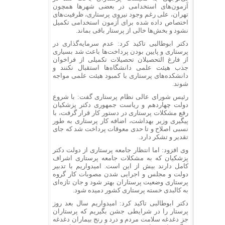
آزمون‌های استخدامی در بعضی شهرها همچون
تهران، علی رغم وجود نیروی پرستاری، ظرفیت‌های
اختصاص داده شده برای آزمون استخدامی تکمیل
نشود و بخش‌ها خالی از پرستار باقی بماند.
دکتر ابوطالبی تاکید کرد: عدم سرمایه‌گذاری در
پرستاری و پایین بودن پرداخت‌ها باعث شد بسیاری
از فارغ التحصیلان تحصیلات تکمیلی از فراخوان
جذب هیئت علمی دانشگاه‌ها استقبال نکنند و
دانشکده‌های پرستاری با کمبود هیئت علمی مواجه
شوند.
رئیس شورای عالی نظام پرستاری گفت: با شروع
دولت چهاردهم و ریاست جمهوری دکتر پزشکیان
رفع مشکلات پرستاری در دستور کار قرار گرفت، با
پیگیری وزیر بهداشت، اضافه کار پرستاری به طور
نسبی اصلاح و تا حدی معوقات پرداخت شد که جای
تقدیر و تشکر دارد.
وی افزود: اما انتظار جامعه پرستاری از دولت دکتر
پزشکیان که به مشکلات جامعه پرستاری اشراف
کامل دارند بیش از این است. امیدواریم با تدبیر
دولت و مجلس و اجرایی شدن مصوبات کار گروه
پرستاری وضعیت پرستاران بهتر شود و جان تازه‌ای
به کالبدی خسته پرستاری کشور دمیده شود.
دکتر ابوطالبی تاکید کرد: امیدواریم سال بعد روز
پرستار را در شرایطی جشن بگیریم که پرستاران
جز دغدغه سلامت مردم و درد و رنج بیماران دغدغه