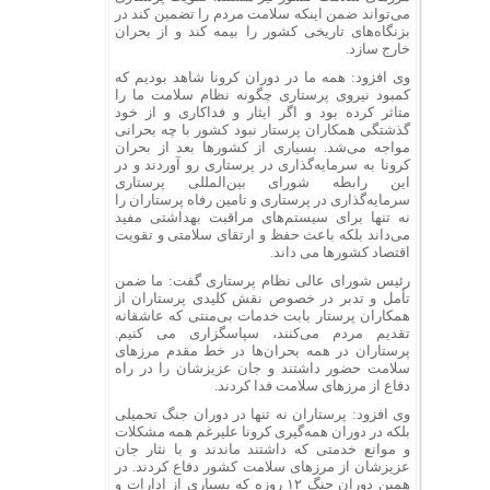
می‌تواند ضمن اینکه سلامت مردم را تضمین کند در
بزنگاه‌
های تاریخی کشور را بیمه کند و از بحران
خارج سازد.
وی افزود: همه ما در دوران کرونا شاهد بودیم که
کمبود نیروی پرستاری چگونه نظام سلامت ما را
متاثر کرده بود و اگر ایثار و فداکاری و از خود
گذشتگی همکاران پرستار نبود کشور با چه بحرانی
مواجه می‌شد. بسیاری از کشورها بعد از بحران
کرونا به سرمایه‌گذاری در پرستاری رو آوردند و در
این رابطه شورای بین‌المللی پرستاری
سرمایه‌گذاری در پرستاری و تامین رفاه پرستاران را
نه تنها برای سیستم‌های مراقبت بهداشتی مفید
می‌داند بلکه باعث حفظ و ارتقای سلامتی و تقویت
اقتصاد کشورها می‌ داند.
رئیس شورای عالی نظام پرستاری گفت: ما ضمن
تأمل و تدبر در خصوص نقش کلیدی پرستاران از
همکاران پرستار بابت خدمات بی‌منتی که عاشقانه
تقدیم مردم می‌کنند، سپاسگزاری می کنیم.
پرستاران در همه بحران‌ها در خط مقدم مرزهای
سلامت حضور داشتند و جان عزیزشان را در راه
دفاع از مرزهای سلامت فدا کردند.
وی افزود: پرستاران نه تنها در دوران جنگ تحمیلی
بلکه در دوران همه‌گیری کرونا علیرغم همه مشکلات
و موانع خدمتی که داشتند ماندند و با نثار جان
عزیزشان از مرزهای سلامت کشور دفاع کردند. در
همین دوران جنگ ۱۲ روزه که بسیاری از ادارات و