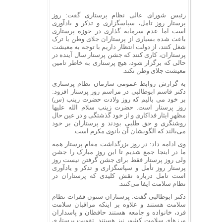
رئیس شورای عالی نظام پرستاری گفت: روز
پرستار روز تامل، سپاسگزاری و تذکر و یادآوری
است اما عدم سرمایه گذاری در حوزه پرستاری
باعث شده بسیاری از پرستاران جلای وطن یا ترک
شغل کنند، از دولت انتظار داریم با توجه به معیشت
پرستاران، کاری کنند که جشن پرستار سال آینده در
حالی که برگزار شود، هیچ پرستاری به خاطر تامین
معیشت جلای وطن نکند.
به گزارش روابط عمومی سازمان نظام پرستاری
دکتر قاسم ابوطالبی در مراسم روز پرستار افزود:
بر خود می بالیم که روز ولادت حضرت زینب (س)
روز پرستار است. حضرت زینب سلام الله علیها
مظهر ایثار فداکاری و از خود گذشتگی و در عین حال
روشنگری و حق طلبی بودند و پرستاران بر خود
می‌بالند که الگویشان آن بانوی مکرم است.
وی ادامه داد: در روز بزرگداشت مقام پرستار همه
ما در اینجا جمع شدیم تا این روز مبارک را جشن
ولی روز پرستار فقط برای جشن گرفتن نیست روز
پرستار روز تأمل و سپاسگزاری و تذکر و یادآوری
است تامل درباره نقش کلیدی که پرستاران در
نظام سلامت ایفا می‌کنند.
دکتر ابوطالبی گفت: پرستاران ستون فقرات نظام
سلامت هستند و علاوه بر اینکه مراقبان سلامت
فرد، خانواده و جامعه هستند حافظان و پاسداران
مرزهای سلامت کشور نیز هستند. تقویت پرستاری