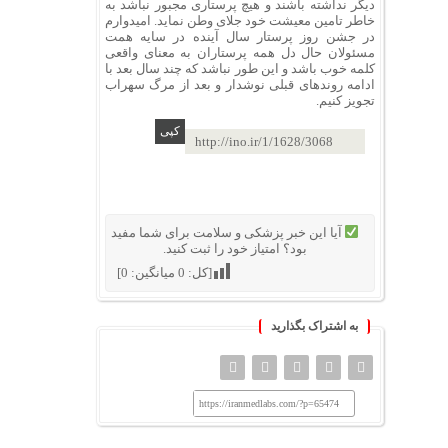
دیگر نداشته باشند و هیچ پرستاری مجبور نباشد به
خاطر تامین معیشت خود جلای وطن نماید. امیدوارم
در جشن روز پرستار سال آینده در سایه همت
مسئولان حال دل همه پرستاران به معنای واقعی
کلمه خوب باشد و این طور نباشد که چند سال بعد با
ادامه روندهای قبلی نوشدار و بعد از مرگ سهراب
تجویز کنیم.
http://ino.ir/1/1628/3068
آیا این خبر پزشکی و سلامت برای شما مفید
بود؟ امتیاز خود را ثبت کنید.
[کل:
0
میانگین:
0
]
به اشتراک بگذارید
https://iranmedlabs.com/?p=65474