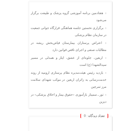
هفتادمین برنامه آموزشی گروه پزشک و طبیعت برگزار
می‌شود
برگزاری نخستین جلسه هماهنگی قرارگاه جوانی جمعیت
در سازمان نظام پزشکی
اعتراض پرستاران بیمارستان فیاض‌بخش ریشه در
مطالبات صنفی و اجرای ناقص قوانین دارد
اربعین، جلوه‌ای از عشق، ایثار و همدلی در مسیر
سیدالشهدا (ع) است
بازدید رئیس هیئت‌مدیره نظام پرستاری ارومیه از روند
خدمت‌رسانی به زائران اربعین در موکب شهدای سلامت
مرز تمرچین
تور ـ سمینار بازآموزی «حقوق بیمار و اخلاق پزشکی» در
دیزین
تعداد دیدگاه :
0