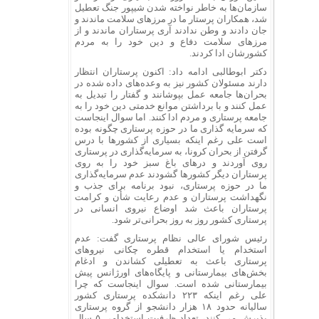
سازمان‌ها به خاطر نواخته شدن شیپور جنگ تعطیل
شد، همکاران پرستار ما در مرزهای سلامت ماندند و
جان دادند و وطن ندادند آری پرستاران ماندند و از
مرزهای سلامت دفاع و دین خود را به مردم
کشورشان ادا کردند.
دکتر ابوطالبی ادامه داد: اکنون پرستاران انتظار
دارند مسئولان کشور نیز به وعده‌های داده شده در
بحران‌ها جامعه عمل بپوشانند و گفتار را تبدیل به
عمل کنند و با برداشتن موانع خدمتی دین خود را به
جامعه پرستاری و مردم ادا کنند. اما سوال اینجاست
که سرمایه گذاری ما در حوزه پرستاری چگونه بوده
است علی رغم اینکه بسیاری از کشورها با درس
گرفتن از بحران کرونا، به سرمایه‌گذاری در پرستاری
روی آوردند و درهای باغ سبز خود را به روی
پرستاران دیگر کشورها گشودند عدم سرمایه‌گذاری
ما در حوزه پرستاری، نبود برنامه برای جذب و
نگهداشت پرستاران و عدم رعایت شأن و کرامت
پرستاران باعث شد اوضاع نیروی انسانی در
پرستاری کشور روز به روز بحرانی‌تر شود.
رئیس شورای عالی نظام پرستاری گفت: عدم
استخدام یا استخدام قطره چکانی نیروهای
پرستاری باعث به تعطیلی کشاندن و ادغام
بخش‌های بیمارستانی و پایگاه‌های اورژانس پیش
بیمارستانی شده است. سوال اینجاست که چرا
علی رغم اینکه ۲۲۳ دانشکده پرستاری کشور
سالیانه حدود ۱۸ هزار دانشجو از گروه پرستاری
پذیرش می‌ کنند، تعداد ظرفیت استخدامی ۵ سال