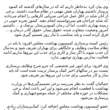
پرستاران جذب نمی شوند نباید شاهد گسترش بهیاری باشیم.
وی بیان کرد: به‌خاطر داریم که که در سال‌های گذشته که کمبود
پرستار داشتیم بهیاران نقش مهمی در نظام سلامت داشتند. برخی
از آنان شاید در اتاق عمل جراحی سرپایی کارهایی را انجام می‌دادند
که شاید جراحان هم نمی‌توانستند انجام دهند. کشور تجربه خوبی در
زمینه بهیاری داشت، اما آن زمان کمبودپرستار، پزشک و … داشتیم،
امروز وضعیت متفاوت شده، حقوق بیمار، حقوق کادر درمان و …
فرق کرده است و باید متناسب با نیاز روز تصمیم گیری شود.
رئیس کمیته‌ پرستاری کمیسیون بهداشت مجلس افزود: یا باید در
نظام سلامت وظایف و جایگاهی برای بهیاران تعریف شود و به‌دنبال
آن جذب شوند یا اگر ساز و کاری برای جذب این نیروها نداریم ادامه
فعالیت مدارس بهیاری توجیهی ندارد.
وی افزود: برای امور غیر تخصصی که جزو شرح وظایف پرستاری
نیست نیز در سالهای اخیر کمک پرستار تربیت شده است که باید
ساز و کار مناسبی برای جذب این نیروها نیز تعریف شود.
جمالیان گفت: به نظر می‌رسد برخی تصمیم‌گیری‌ها در وزارت
بهداشت با قطعیت انجام نمی‌شود و این امر باعث ایجاد برخی
مشکلات در حوزه های مختلف از جمله موضوعبهیاری و کمک
پرستاری می‌شود.