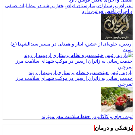
اعتراض پرستاران بیمارستان فیاض‌بخش ریشه در مطالبات صنفی
و اجرای ناقص قوانین دارد
اربعین، جلوه‌ای از عشق، ایثار و همدلی در مسیر سیدالشهدا (ع)
است
بازدید رئیس هیئت‌مدیره نظام پرستاری ارومیه از روند
خدمت‌رسانی به زائران اربعین در موکب شهدای سلامت مرز
تمرچین
توت، چای و کاکائو در حفظ سلامت مغز موثرند
پزشکی و درمان