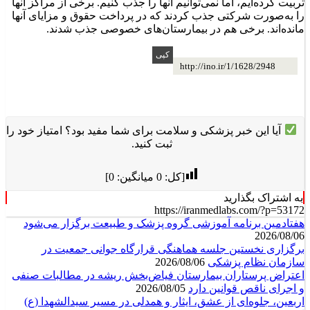
عضو کمیسیون بهداشت مجلس اضافه کرد: کمک‌پرستاران زیادی
تربیت کرده‌ایم، اما نمی‌توانیم آنها را جذب کنیم. برخی از مراکز آنها
را به‌صورت شرکتی جذب کردند که در پرداخت حقوق و مزایای آنها
مانده‌اند. برخی هم در بیمارستان‌های خصوصی جذب شدند.
http://ino.ir/1/1628/2948
آیا این خبر پزشکی و سلامت برای شما مفید بود؟ امتیاز خود را
ثبت کنید.
[کل:
0
میانگین:
0
]
به اشتراک بگذارید
https://iranmedlabs.com/?p=53172
هفتادمین برنامه آموزشی گروه پزشک و طبیعت برگزار می‌شود
2026/08/06
برگزاری نخستین جلسه هماهنگی قرارگاه جوانی جمعیت در
سازمان نظام پزشکی
2026/08/06
اعتراض پرستاران بیمارستان فیاض‌بخش ریشه در مطالبات صنفی
و اجرای ناقص قوانین دارد
2026/08/05