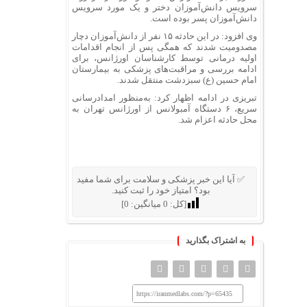
سرویس دانش‌آموزان دختر و یک مورد سرویس
دانش‌آموزان پسر بوده است.
وی افزود: در این حادثه ۱۵ نفر از دانش‌آموزان دچار
مصدومیت شدند که همگی پس از انجام اقدامات
اولیه درمانی توسط کارشناسان اورژانس، برای
ادامه بررسی و مراقبت‌های پزشکی به بیمارستان
امام حسین (ع) سبزدشت منتقل شدند.
تبریزی در ادامه اظهار کرد: به‌منظور امدادرسانی
سریع، ۶ دستگاه آمبولانس از اورژانس تهران به
محل حادثه اعزام شد.
✅ آیا این خبر پزشکی و سلامت برای شما مفید
بود؟ امتیاز خود را ثبت کنید.
[کل:
0
میانگین:
0
]
به اشتراک بگذارید
https://iranmedlabs.com/?p=65435