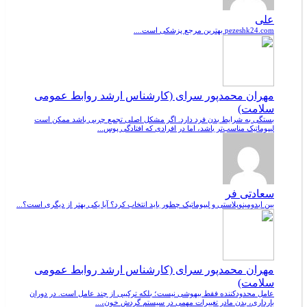
علی
pezeshk24.com بهترین مرجع پزشکی است....
مهران محمدپور سرای (کارشناس ارشد روابط عمومی
سلامت)
بستگی به شرایط بدن فرد دارد. اگر مشکل اصلی تجمع چربی باشد ممکن است
لیپوماتیک مناسب‌تر باشد، اما در افرادی که افتادگی پوس...
سعادتی فر
بین ابدومینوپلاستی و لیپوماتیک چطور باید انتخاب کرد؟ آیا یکی بهتر از دیگری است؟...
مهران محمدپور سرای (کارشناس ارشد روابط عمومی
سلامت)
عامل محدودکننده فقط بیهوشی نیست؛ بلکه ترکیبی از چند عامل است. در دوران
بارداری، بدن مادر تغییرات مهمی در سیستم گردش خون،...