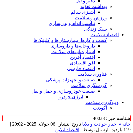
دفتر وکیل
بهداشت تغذیه
آشپزی سالم
ورزش و سلامت
تناسب اندام و بدن‌سازی
سبک زندگی
اقتصاد سلامت
کسب و کارها، بیمارستان‌ها و کلینیک‌ها
داروخانه‌ها و داروسازی
استارت‌آپ‌های سلامت
اقتصاد آفرین
افق اقتصادی
اقتصاد فارسی
فناوری سلامت
صنعت و تجهیزات پزشکی
گردشگری سلامت
صنعت خودروسازی و حمل و نقل
انرژی خودرو
وب‌گردی سلامت
آکودنت
شناسه خبر : 40038
خانه »
اخبار حوادث و بلایا
تاریخ انتشار : 06 جولای 2025 - 20:02 |
119 بازدید
| ارسال توسط :
اقتصاد آنلاین