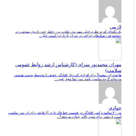
لازمی
یک نکته‌ای که به نظرم خیلی مهم بود، تفاوت بین «خطر خود داروی بیهوشی» و
«مجموعه ریسک‌های جراحی در دوران بارداری» است. خیل...
مهران محمدپور سرای (کارشناس ارشد روابط عمومی
سلامت)
هایفوتراپی معمولاً برای افرادی که دچار افتادگی خفیف تا متوسط پوست هستند،
می‌تواند گزینه مناسبی باشد. سن تنها معیار تعیین...
جوادی
من ۴۰ سالمه و کمی افتادگی در قسمت خط فک دارم. آیا هایفو برای این سن مناسب
است یا بیشتر برای سنین بالاتر جواب می‌دهد؟...