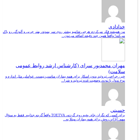
خدادادی
من همیشه فکر می‌کردم هرچی شامپو بیشتر روی سر بمونه، بهتر چربی و آلودگی رو پاک
می‌کنه! واقعاً همین چند دقیقه اضافه می‌تون...
مهران محمدپور سرای (کارشناس ارشد روابط عمومی
سلامت)
خیر، جراحی تیروئید بدون اسکار برای همه بیماران مناسب نیست. عواملی مثل اندازه و
نوع ندول یا توده، وضعیت غده تیروئید و شرا...
حسینی
برای کسی که نگران جای بخیه روی گردنه، TOETVA واقعاً گزینه جذابیه. فقط یه سؤال
مهم: آیا این روش برای همه بیماران مبتلا به...