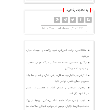
به اشتراک بگذارید
https://iranmedlabs.com/?p=61573
هفتادمین برنامه آموزشی گروه پزشک و طبیعت برگزار
می‌شود
برگزاری نخستین جلسه هماهنگی قرارگاه جوانی جمعیت
در سازمان نظام پزشکی
اعتراض پرستاران بیمارستان فیاض‌بخش ریشه در مطالبات
صنفی و اجرای ناقص قوانین دارد
اربعین، جلوه‌ای از عشق، ایثار و همدلی در مسیر
سیدالشهدا (ع) است
بازدید رئیس هیئت‌مدیره نظام پرستاری ارومیه از روند
خدمت‌رسانی به زائران اربعین در موکب شهدای سلامت مرز