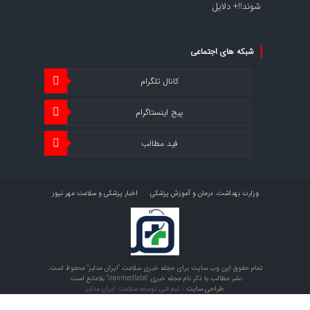
شوند!!+ دلایل
شبکه های اجتماعی
کانال تلگرام
پیج اینستاگرام
فید مطالب
وزارت بهداشت، درمان و آموزش پزشکی
اخبار پزشکی و سلامت مهر نیوز
اخبار اقتصاد سلامت اقتصاد آنلاین
تمام حقوق این وب سایت برای مجله خبری سلامت "ایران مدلبز" محفوظ است.
نشر مطالب با ذکر نام مجله خبری "iranmedlabs" بلامانع است.
طراحی سایت :
تیم فنی توسعه سلامت ایران مدلبز