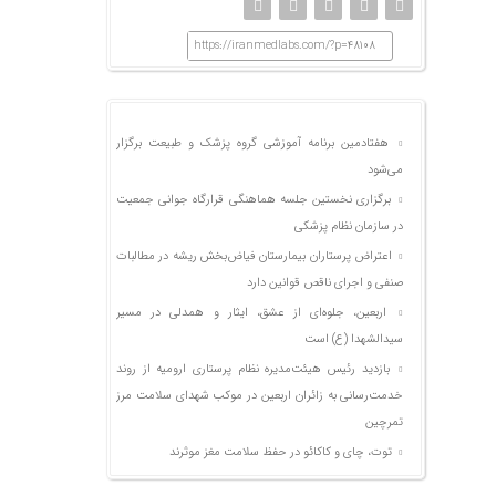
https://iranmedlabs.com/?p=48108
هفتادمین برنامه آموزشی گروه پزشک و طبیعت برگزار
می‌شود
برگزاری نخستین جلسه هماهنگی قرارگاه جوانی جمعیت
در سازمان نظام پزشکی
اعتراض پرستاران بیمارستان فیاض‌بخش ریشه در مطالبات
صنفی و اجرای ناقص قوانین دارد
اربعین، جلوه‌ای از عشق، ایثار و همدلی در مسیر
سیدالشهدا (ع) است
بازدید رئیس هیئت‌مدیره نظام پرستاری ارومیه از روند
خدمت‌رسانی به زائران اربعین در موکب شهدای سلامت مرز
تمرچین
توت، چای و کاکائو در حفظ سلامت مغز موثرند