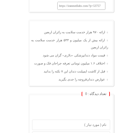
https://iranmedlabs.com/?p=53757
ارائه ۹۷۰ هزار خدمت سلامت به زائران اربعین
ارائه بیش از یک میلیون و ۵۴۴ هزار خدمت سلامت به
زائران اربعین
قیمت مواد دندانپزشکی «دلاری» گران می شود
اختلاف ۱.۶ میلیون تومانی تعرفه جراحان فک و صورت
قبل از کاشت ایمپلنت دندان این ۷ نکته را بدانید
عوارض دندان‌قروچه را جدی بگیرید
تعداد دیدگاه :
0