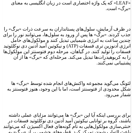
«LEAF» که یک واژه اختصاری است در زبان انگلیسی به معنای
«برگ» است.
در ظرف آزمایش، سلول‌های پستانداران به سرعت ذرات «برگ» را
جذب کردند. «برگ» ‌ها پس از ورود به سلول‌ها، می‌توانند نور را برای
چندین ساعت به انرژی شیمیایی تبدیل کنند و مولکول‌های حامل
انرژی آدنوزین تری فسفات (ATP) و نیکوتین آمید آدنین دی نوکلئوتید
فسفات را تولید کنند. در گیاهان، مرحله دوم فتوسنتز این مولکول‌ها
را به کربوهیدرات‌ها تبدیل می‌کند. مرحله‌ای که «برگ» ‌ها از آن
پشتیبانی نمی‌کنند.
لئونگ می‌گوید مجموعه واکنش‌های انجام شده توسط «برگ» ‌ها
شکل محدودی از فتوسنتز است، اما با این وجود، هنوز فتوسنتز به
شمار می‌رود.
برای بررسی اینکه آیا این «برگ» ‌ها می‌توانند مزایای عملی داشته
باشند، گروه بر توانایی نیکوتین آمید آدنین دی نوکلئوتید فسفات در
خنثی‌سازی مولکول‌هایی به نام گونه‌های فعال اکسیژن که می‌توانند
باعث التهاب شوند، تمرکز کرد. قطره‌های چشمی پر از «برگ» به