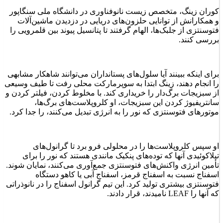
کوران زینگ، متخصص زیست‌ نانوفناوری در دانشگاه ملی سنگاپور
و همکارانش از توانایی حلزون‌های دریایی در دزدیدن ماشین‌آلات
فتوسنتزی از جلبک‌ها، الهام گرفتند تا پتانسیل پیوند بین قلمرویی را
بررسی کنند.
برای اینکه ببینند آیا سلول‌های پستانداران می‌توانند شاهکار مشابهی
را انجام دهند، زینگ ابتدا به سوپرمارکت محلی رفت تا طیف وسیعی
از سبزیجات برگ‌دار را خریداری کند. با مخلوط کردن، فیلتر کردن و
سانتریفیوژ کردن این سبزیجات، او کلروپلاست‌های برگ‌ها،
موتورهای فتوسنتزی که نور را به انرژی تبدیل می‌کنند، را جدا کرد.
او سپس کلروپلاست‌ها را در محلولی فرو برد تا گرانول‌های
تیلاکوئیدی آنها که توده‌های پنکیک‌ مانندی هستند که نور را برای
تأمین انرژی واکنش‌های فتوسنتزی جمع‌آوری می‌کنند، نمایان شوند.
اسفناج نسبت به اسفناج قرمز، اسفناج آبی یا کاهو دستگاه
فتوسنتزی بیشتری تولید کرد. این تیم گرانول اسفناج را در نانوذراتی
که آنها را LEAF نامیدند، قرار دادند.