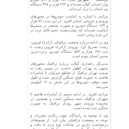
وارد استان گیلان شده‌اند و ۲۷۲ هزار و ۳۷۸ دستگاه
نیز استان را ترک کرده‌اند.
مرادی با اشاره به انباشت خودروها در محورهای
ورودی و خروجی استان افزود: در این مدت ۷۹ هزار
و ۱۳۴ دستگاه خودرو به صورت تجمعی در مسیرها
انباشت شده‌اند که نشان‌دهنده حجم بالای تردد در
این بازه زمانی است.
وی در ادامه درباره وضعیت ترافیکی آزادراه قزوین-
رشت تصریح کرد: ورودی آزادراه قزوین-رشت با
ثبت ۱۹۷ هزار و ۵۸۲ دستگاه خودرو، پرترددترین
مسیر استان بوده است.
مدیرکل راهداری گیلان درباره ترافیک محورهای
منتهی به تهران اظهار داشت: در مسیر رفت به
سمت تهران ترافیک از تقاطع سراوان تا امامزاده
هاشم به صورت فوق سنگین گزارش شده و طول
صف توقف خودروها در این بخش به ۱۲ کیلومتر
می‌رسد.
مرادی افزود: در ادامه مسیر از امامزاده هاشم تا
شهران ترافیک نیمه سنگین است و همچنین در
محدوده ورودی شهر رودبار ترافیک به صورت
سنگین ثبت شده است.
وی با توصیه به رانندگان جهت رعایت مقررات و
توجه به وضعیت ترافیکی بیان کرد: از هموطنان
درخواست داریم در ساعات اوج تردد با دقت و