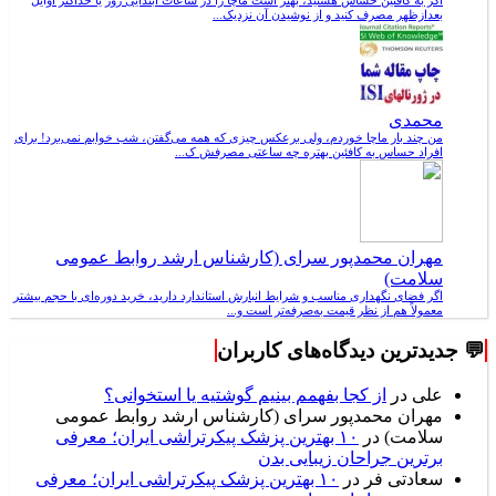
اگر به کافئین حساس هستید، بهتر است ماچا را در ساعات ابتدایی روز یا حداکثر اوایل
بعدازظهر مصرف کنید و از نوشیدن آن نزدیک...
محمدی
من چند بار ماچا خوردم، ولی برعکس چیزی که همه می‌گفتن، شب خوابم نمی‌برد! برای
افراد حساس به کافئین بهتره چه ساعتی مصرفش ک...
مهران محمدپور سرای (کارشناس ارشد روابط عمومی
سلامت)
اگر فضای نگهداری مناسب و شرایط انبارش استاندارد دارید، خرید دوره‌ای با حجم بیشتر
معمولاً هم از نظر قیمت به‌صرفه‌تر است و...
💬 جدیدترین دیدگاه‌های کاربران
علی
در
از کجا بفهمم بینیم گوشتیه یا استخوانی؟
مهران محمدپور سرای (کارشناس ارشد روابط عمومی
سلامت)
در
۱۰ بهترین پزشک پیکرتراشی ایران؛ معرفی
برترین جراحان زیبایی بدن
سعادتی فر
در
۱۰ بهترین پزشک پیکرتراشی ایران؛ معرفی