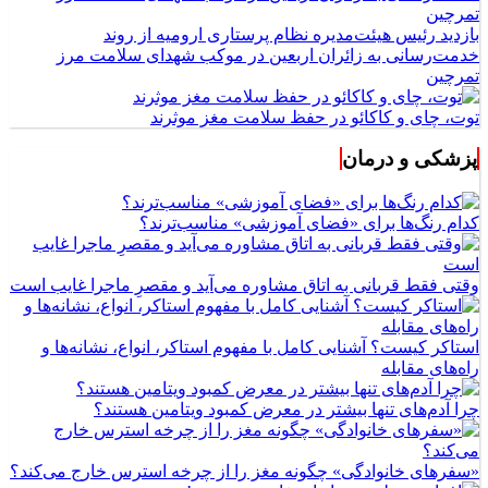
بازدید رئیس هیئت‌مدیره نظام پرستاری ارومیه از روند
خدمت‌رسانی به زائران اربعین در موکب شهدای سلامت مرز
تمرچین
توت، چای و کاکائو در حفظ سلامت مغز موثرند
پزشکی و درمان
کدام رنگ‌ها برای «فضای آموزشی» مناسب‌ترند؟
وقتی فقط قربانی به اتاق مشاوره می‌آید و مقصرِ ماجرا غایب است
استاکر کیست؟ آشنایی کامل با مفهوم استاکر، انواع، نشانه‌ها و
راه‌های مقابله
چرا آدم‌های تنها بیشتر در معرض کمبود ویتامین هستند؟
«سفرهای خانوادگی» چگونه مغز را از چرخه استرس خارج می‌کند؟