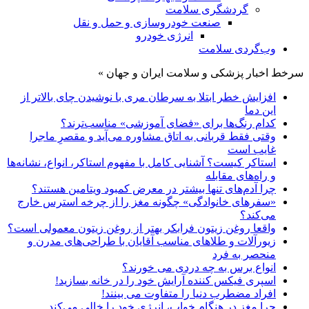
گردشگری سلامت
صنعت خودروسازی و حمل و نقل
انرژی خودرو
وب‌گردی سلامت
سرخط اخبار پزشکی و سلامت ایران و جهان »
افزایش خطر ابتلا به سرطان مری با نوشیدن چای بالاتر از
این دما
کدام رنگ‌ها برای «فضای آموزشی» مناسب‌ترند؟
وقتی فقط قربانی به اتاق مشاوره می‌آید و مقصرِ ماجرا
غایب است
استاکر کیست؟ آشنایی کامل با مفهوم استاکر، انواع، نشانه‌ها
و راه‌های مقابله
چرا آدم‌های تنها بیشتر در معرض کمبود ویتامین هستند؟
«سفرهای خانوادگی» چگونه مغز را از چرخه استرس خارج
می‌کند؟
واقعا روغن زیتون فرابکر بهتر از روغن زیتون معمولی است؟
زیورآلات و طلاهای مناسب آقایان با طراحی‌های مدرن و
منحصر به فرد
انواع برس به چه دردی می خورند؟
اسپری فیکس کننده آرایش خود را در خانه بسازید!
افراد مضطرب دنیا را متفاوت می بینند!
چرا مغز در هنگام خواب، انرژی خود را خالی می‌کند