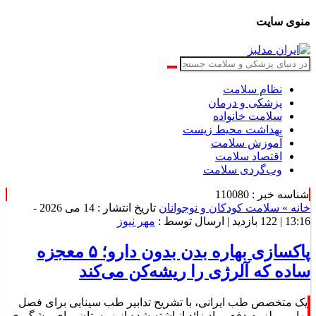
نظام سلامت
پزشکی و درمان
سلامت خانواده
بهداشت محیط زیست
آموزش سلامت
اقتصاد سلامت
وب‌گردی سلامت
شناسه خبر : 110080
خانه »
سلامت کودکان و نوجوانان
تاریخ انتشار : 14 می 2026 -
13:16 |
122 بازدید
| ارسال توسط :
مهر نیوز
پاکسازی بهاره بدن بدون دارو؛ ۵ معجزه
ساده که آلرژی را ریشه‌کن می‌کند
یک متخصص طب ایرانی، با تشریح تدابیر طب سینایی برای فصل
بهار، بر لزوم دفع مواد زائد انباشته شده از زمستان برای پیشگیری
از آلرژی و کسالت تاکید کرده است.