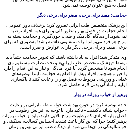
حجامت؛ مفید برای برخی، مضر برای برخی دیگر
این پزشک متخصص طب ایرانی تصریح کرد: برخلاف باور عمومی،
انجام حجامت در فصل بهار به‌طور کلی و برای همه افراد توصیه
نمی‌شود. از دیدگاه آکادمیک و طبی، خون‌گیری و حجامت بسته به
مزاج هر فرد می‌تواند اثرات متفاوتی داشته باشد؛ به‌طوری که برای
برخی مفید و برای برخی دیگر دارای عوارض و ضرر است.
وی متذکر شد: افراد به یاد داشته باشند که تجویز حجامت حتماً باید
توسط «پزشک متخصص طب ایرانی» و تحت نظارت مستقیم وی
انجام شود تا مشخص گردد آیا فرد آمادگی و نیاز به این اقدام را دارد
یا خیر و همچنین افراد پیش از اقدام به حجامت، ابتدا توصیه‌های
غذایی و ورزشی مربوط به فصل بهار را رعایت کنند تا پاکسازی
اولیه و آمادگی بدنی لازم حاصل شود.
پرهیز از خواب روزانه در بهار
خادم توصیه کرد: در حوزه بهداشت خواب، طب ایرانی بر رعایت
«خواب شبانه باکیفیت» تأکید دارد. با توجه به افزایش رطوبت در
فصل بهار، افرادی که رطوبت مزاج بالایی دارند، باید از خواب روزانه
پرهیز کنند؛ چرا که این کار باعث تشدید احساس کسالت، سنگینی و
خواب‌آلودگی در آن‌ها می‌شود. از دیدگاه طب ایرانی بهترین زمان
برای استراحت، خواب پیش از نیمه‌شب است. توصیه می‌شود افراد
از ساعت ۱۰ شب خواب شبانه خود را آغاز کنند تا از فواید بازسازی