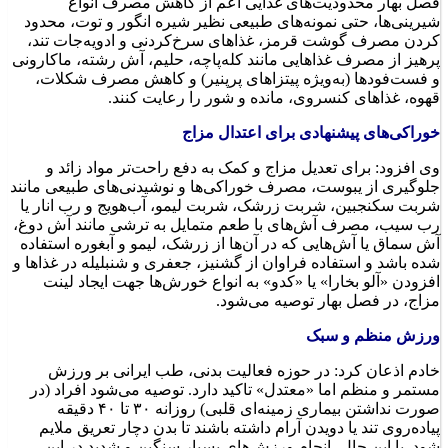
کردن مصرف گوشت قرمز، غذاهای سرخ‌کردنی و ادویه‌جات تند،
پرهیز از مصرف غذاهایی مانند کله‌پاچه، حلیم، آش رشته، ماکارونی
و فست‌فودها (به‌ویژه پیتزاهای پرپنیر) و کاهش مصرف شکلات،
قهوه، غذاهای کنسروی، مانده و شور را رعایت کنند.
خوراکی‌های پیشنهادی برای اعتدال مزاج
وی افزود: برای تعدیل مزاج و کمک به دفع راحت‌تر مواد زائد و
جلوگیری از یبوست، مصرف خوراکی‌ها و نوشیدنی‌های طبیعی مانند
شربت سکنجبین، شربت زرشک، شربت لیمو، آب‌هویج و رب انار یا
رب سیب، مصرف آش‌های با طعم متمایل به ترشی مانند آش دوغ،
آش سماق یا آش‌هایی که در آن‌ها از زرشک، لیمو و آبغوره استفاده
شده باشد و استفاده فراوان از گشنیز، جعفری و شنبلیله در غذاها و
افزودن «آلو بخارا» یا «کدو» به انواع خورش‌ها جهت ایجاد لینت
مزاج، در فصل بهار توصیه می‌شود.
ورزش منظم و سبک
خادم اذعان کرد: در حوزه فعالیت بدنی، طب ایرانی بر ورزش
مستمر و منظم اما «معتدل» تاکید دارد. توصیه می‌شود افراد (در
صورت نداشتن بیماری زمینه‌ای قلبی) روزانه ۳۰ تا ۴۰ دقیقه
پیاده‌روی تند یا دویدن آرام داشته باشند تا بدن دچار تعریق ملایم
شود. با این حال، انجام ورزش‌های بسیار سنگین و شدید در این
فصل به هیچ عنوان توصیه نمی‌شود.