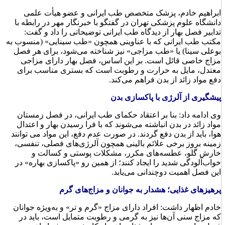
دانشگاه علوم پزشکی تهران در گفتگو با خبرنگار مهر در رابطه با
تدابیر فصل بهار از دیدگاه طب ایرانی توضیحاتی را داد و گفت:
مکتب طب ایرانی که با عناوینی همچون «طب سینایی» (منسوب به
بوعلی سینا) یا «طب مزاجی» نیز شناخته می‌شود، برای هر فصل
مزاج خاصی قائل است. بر این اساس، فصل بهار دارای مزاجی
معتدل، مایل به حرارت و رطوبت است که بستری مناسب برای
دفع مواد زائد از بدن فراهم می‌کند.
پیشگیری از آلرژی با پاکسازی بدن
وی ادامه داد: بنا بر اعتقاد حکمای طب ایرانی، در فصل زمستان
مواد زائد در بدن انباشته می‌شوند که با فرا رسیدن بهار و اعتدال
هوا، باید از بدن دفع گردند. در صورت عدم دفع، این مواد می توانند
زمینه بروز برخی علائم بالینی همچون آلرژی‌های فصلی، تنفسی،
خارش گلو، عطسه‌های مکرر، مشکلات پوستی و کسالت و
خواب‌آلودگی شدید را ایجاد کنند؛ از همین رو «پاکسازی بهاره» در
این فصل اهمیت دوچندانی می‌یابد.
پرهیزهای غذایی؛ هشدار به جوانان و مزاج‌های گرم
خادم اظهار داشت: افراد دارای مزاج «گرم و تر» و به‌ویژه جوانان
که مزاج سنی آن‌ها نیز به گرمی و رطوبت متمایل است، باید در
فصل بهار محدودیت‌های غذایی اعم از کاهش مصرف انواع
شیرینی‌ها، حتی نمونه‌های طبیعی نظیر شیره انگور و توت، محدود