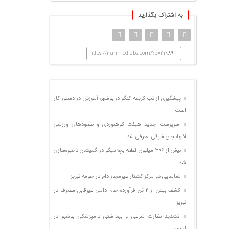
به اشتراک بگذارید
https://iranmedlabs.com/?p=111989
پیشگیری از تب کریمه کنگو در بوشهر؛ آموزش در دستور کار
است
سرپرست جدید هیئت کوهنوردی و صعودهای ورزشی
آذربایجان شرقی معرفی شد
بیش از ۳۰۶ میلیون قطعه بچه‌میگو در گمیشان ذخیره‌سازی
شد
شناسایی دو مرکز کشتار غیرمجاز دام در حومه تبریز
کشف بیش از ۲ تن فرآورده خام دامی غیرقابل مصرف در
تبریز
تشدید نظارت شرعی و بهداشتی دامپزشکی بوشهر در
اربعین