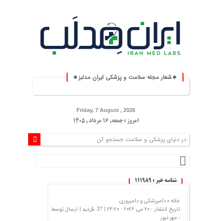
🔹شعار مجله سلامت و پزشکی ایران مدلبز🔹
روزمره ⚕️
Friday, 7 August , 2026
امروز : جمعه, ۱۶ مرداد , ۱۴۰۵
شناسه خبر : 111989
خانه »
دامپزشکی و دامپروری
تاریخ انتشار : 20 می 2026 - 23:20 |
| ارسال توسط
37 بازدید
:
مهر نیوز